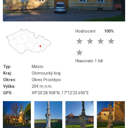
Hodnocení
100%





Hlasovalo 1 lidí
Typ:
Město
Kraj:
Olomoucký kraj
Okres:
Okres Prostějov
Výška:
204 m n.m.
GPS:
49°20'28.958"N, 17°12'25.690"E