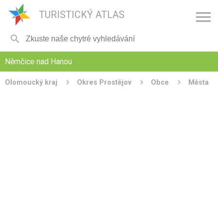

TURISTICKÝ ATLAS

Němčice nad Hanou
Olomoucký kraj
Okres Prostějov
Obce
Města