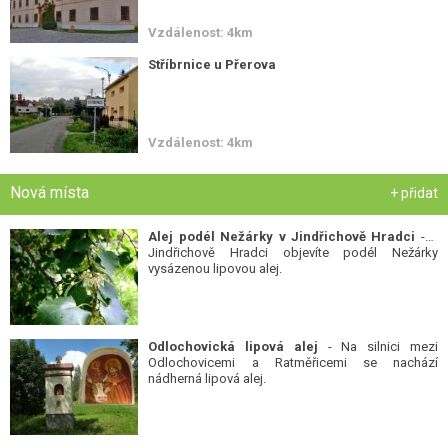
Vzdálenost: 4km
Stříbrnice u Přerova
Vzdálenost: 4km
Nová místa
+ přidat
Alej podél Nežárky v Jindřichově Hradci
- V
Jindřichově Hradci objevíte podél Nežárky
vysázenou lipovou alej.
Odlochovická lipová alej
- Na silnici mezi
Odlochovicemi a Ratměřicemi se nachází
nádherná lipová alej.