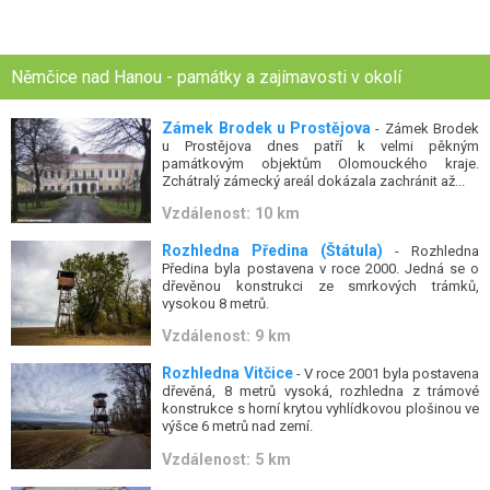
Němčice nad Hanou - památky a zajímavosti v okolí
Zámek Brodek u Prostějova
- Zámek Brodek
u Prostějova dnes patří k velmi pěkným
památkovým objektům Olomouckého kraje.
Zchátralý zámecký areál dokázala zachránit až...
Vzdálenost: 10 km
Rozhledna Předina (Štátula)
- Rozhledna
Předina byla postavena v roce 2000. Jedná se o
dřevěnou konstrukci ze smrkových trámků,
vysokou 8 metrů.
Vzdálenost: 9 km
Rozhledna Vitčice
- V roce 2001 byla postavena
dřevěná, 8 metrů vysoká, rozhledna z trámové
konstrukce s horní krytou vyhlídkovou plošinou ve
výšce 6 metrů nad zemí.
Vzdálenost: 5 km