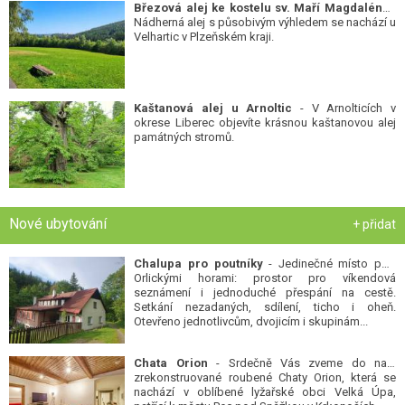
Březová alej ke kostelu sv. Maří Magdalény
-
Nádherná alej s působivým výhledem se nachází u
Velhartic v Plzeňském kraji.
Kaštanová alej u Arnoltic
- V Arnolticích v
okrese Liberec objevíte krásnou kaštanovou alej
památných stromů.
Nové ubytování
+ přidat
Chalupa pro poutníky
- Jedinečné místo pod
Orlickými horami: prostor pro víkendová
seznámení i jednoduché přespání na cestě.
Setkání nezadaných, sdílení, ticho i oheň.
Otevřeno jednotlivcům, dvojicím i skupinám...
Chata Orion
- Srdečně Vás zveme do naší
zrekonstruované roubené Chaty Orion, která se
nachází v oblíbené lyžařské obci Velká Úpa,