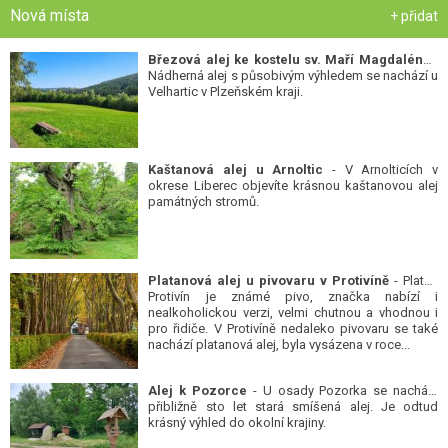
Nová místa
+ přidat
Březová alej ke kostelu sv. Maří Magdalény
-
Nádherná alej s působivým výhledem se nachází u
Velhartic v Plzeňském kraji.
Kaštanová alej u Arnoltic
- V Arnolticích v
okrese Liberec objevíte krásnou kaštanovou alej
památných stromů.
Platanová alej u pivovaru v Protivíně
- Platan
Protivín je známé pivo, značka nabízí i
nealkoholickou verzi, velmi chutnou a vhodnou i
pro řidiče. V Protivíně nedaleko pivovaru se také
nachází platanová alej, byla vysázena v roce...
Alej k Pozorce
- U osady Pozorka se nachází
přibližně sto let stará smíšená alej. Je odtud
krásný výhled do okolní krajiny.