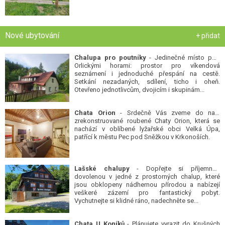
Nové ubytování
+ přidat
Chalupa pro poutníky
- Jedinečné místo pod
Orlickými horami: prostor pro víkendová
seznámení i jednoduché přespání na cestě.
Setkání nezadaných, sdílení, ticho i oheň.
Otevřeno jednotlivcům, dvojicím i skupinám...
Chata Orion
- Srdečně Vás zveme do naší
zrekonstruované roubené Chaty Orion, která se
nachází v oblíbené lyžařské obci Velká Úpa,
patřící k městu Pec pod Sněžkou v Krkonoších.
Lašské chalupy
- Dopřejte si příjemnou
dovolenou v jedné z prostorných chalup, které
jsou obklopeny nádhernou přírodou a nabízejí
veškeré zázemí pro fantastický pobyt.
Vychutnejte si klidné ráno, nadechněte se...
Chata U Koníků
- Plánujete vyrazit do Krušných