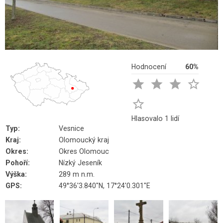
Hodnocení
60%





Hlasovalo 1 lidí
Typ:
Vesnice
Kraj:
Olomoucký kraj
Okres:
Okres Olomouc
Pohoří:
Nízký Jeseník
Výška:
289 m n.m.
GPS:
49°36'3.840"N, 17°24'0.301"E