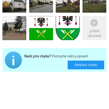
Našli jste chybu?
Pomozte nám ji opravit.
Nahlásit chybu