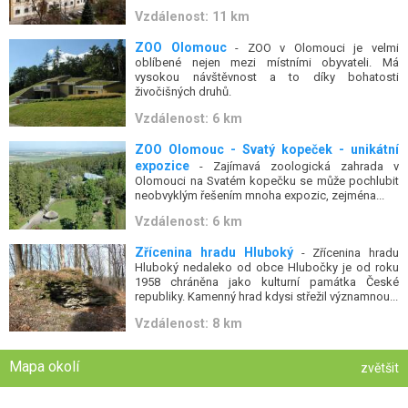
Vzdálenost: 11 km
ZOO Olomouc
- ZOO v Olomouci je velmi
oblíbené nejen mezi místními obyvateli. Má
vysokou návštěvnost a to díky bohatosti
živočišných druhů.
Vzdálenost: 6 km
ZOO Olomouc - Svatý kopeček - unikátní
expozice
- Zajímavá zoologická zahrada v
Olomouci na Svatém kopečku se může pochlubit
neobvyklým řešením mnoha expozic, zejména...
Vzdálenost: 6 km
Zřícenina hradu Hluboký
- Zřícenina hradu
Hluboký nedaleko od obce Hlubočky je od roku
1958 chráněna jako kulturní památka České
republiky. Kamenný hrad kdysi střežil významnou...
Vzdálenost: 8 km
Mapa okolí
zvětšit