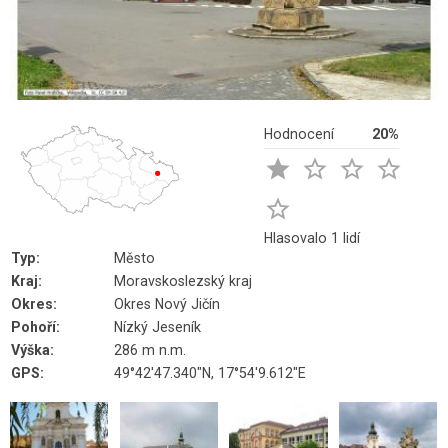
Hodnocení
20%





Hlasovalo 1 lidí
Typ:
Město
Kraj:
Moravskoslezský kraj
Okres:
Okres Nový Jičín
Pohoří:
Nízký Jeseník
Výška:
286 m n.m.
GPS:
49°42'47.340"N, 17°54'9.612"E