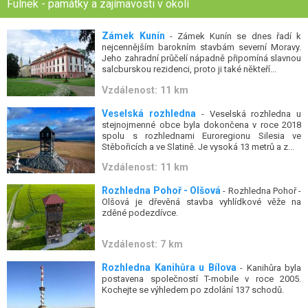
Fulnek - památky a zajímavosti v okolí
Zámek Kunín
- Zámek Kunín se dnes řadí k
nejcennějším barokním stavbám severní Moravy.
Jeho zahradní průčelí nápadně připomíná slavnou
salcburskou rezidenci, proto ji také někteří...
Vzdálenost: 11 km
Veselská rozhledna
- Veselská rozhledna u
stejnojmenné obce byla dokončena v roce 2018
spolu s rozhlednami Euroregionu Silesia ve
Stěbořicích a ve Slatině. Je vysoká 13 metrů a z...
Vzdálenost: 11 km
Rozhledna Pohoř - Olšová
- Rozhledna Pohoř -
Olšová je dřevěná stavba vyhlídkové věže na
zděné podezdívce.
Vzdálenost: 7 km
Rozhledna Kanihůra u Bílova
- Kanihůra byla
postavena společností T-mobile v roce 2005.
Kochejte se výhledem po zdolání 137 schodů.