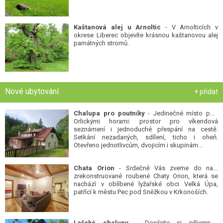
Kaštanová alej u Arnoltic
- V Arnolticích v
okrese Liberec objevíte krásnou kaštanovou alej
památných stromů.
Nové ubytování
+ přidat
Chalupa pro poutníky
- Jedinečné místo pod
Orlickými horami: prostor pro víkendová
seznámení i jednoduché přespání na cestě.
Setkání nezadaných, sdílení, ticho i oheň.
Otevřeno jednotlivcům, dvojicím i skupinám...
Chata Orion
- Srdečně Vás zveme do naší
zrekonstruované roubené Chaty Orion, která se
nachází v oblíbené lyžařské obci Velká Úpa,
patřící k městu Pec pod Sněžkou v Krkonoších.
Lašské chalupy
- Dopřejte si příjemnou