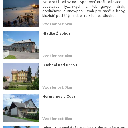
Ski areál Tošovice
- Sportovní areál Tošovice je
soustavou lyžařských a tubingových drah,
doplněných o snowpark, svah pro saně a boby,
kluziště pod širým nebem a kilometr dlouhou...
Vzdálenost: 5km
Hladké Životice
Vzdálenost: 6km
Suchdol nad Odrou
Vzdálenost: 7km
Heřmanice u Oder
Vzdálenost: 8km
Odry
- Historické jádro města Odry je městskou