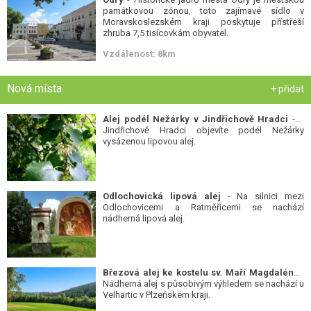
památkovou zónou, toto zajímavé sídlo v
Moravskoslezském kraji poskytuje přístřeší
zhruba 7,5 tisícovkám obyvatel.
Vzdálenost: 8km
Nová místa
+ přidat
Alej podél Nežárky v Jindřichově Hradci
- V
Jindřichově Hradci objevíte podél Nežárky
vysázenou lipovou alej.
Odlochovická lipová alej
- Na silnici mezi
Odlochovicemi a Ratměřicemi se nachází
nádherná lipová alej.
Březová alej ke kostelu sv. Maří Magdalény
-
Nádherná alej s působivým výhledem se nachází u
Velhartic v Plzeňském kraji.