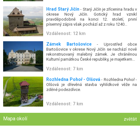
Hrad Starý Jičín
- Starý Jičín je zřícenina hradu v
okrese Nový Jičín. Gotický hrad vznikl
pravděpodobně na konci 12. století, první
písemný zápis však pochází až z roku 1240...
Vzdálenost: 12 km
Zámek Bartošovice
- Uprostřed obce
Bartošovice v okrese Nový Jičín se nachází nově
rekonstruovaný malebný zámek. Je chráněnou
Kulturní památkou České republiky, je majetkem...
Vzdálenost: 7 km
Rozhledna Pohoř - Olšová
- Rozhledna Pohoř -
Olšová je dřevěná stavba vyhlídkové věže na
zděné podezdívce.
Vzdálenost: 7 km
Mapa okolí
zvětšit