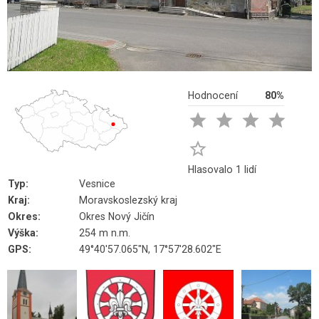
Hodnocení
80%





Hlasovalo 1 lidí
Typ:
Vesnice
Kraj:
Moravskoslezský kraj
Okres:
Okres Nový Jičín
Výška:
254 m n.m.
GPS:
49°40'57.065"N, 17°57'28.602"E