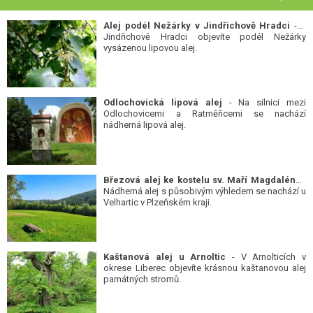
Alej podél Nežárky v Jindřichově Hradci
- V
Jindřichově Hradci objevíte podél Nežárky
vysázenou lipovou alej.
Odlochovická lipová alej
- Na silnici mezi
Odlochovicemi a Ratměřicemi se nachází
nádherná lipová alej.
Březová alej ke kostelu sv. Maří Magdalény
-
Nádherná alej s působivým výhledem se nachází u
Velhartic v Plzeňském kraji.
Kaštanová alej u Arnoltic
- V Arnolticích v
okrese Liberec objevíte krásnou kaštanovou alej
památných stromů.