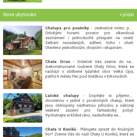
Nové ubytování
+ přidat
Chalupa pro poutníky
- Jedinečné místo pod
Orlickými horami: prostor pro víkendová
seznámení i jednoduché přespání na cestě.
Setkání nezadaných, sdílení, ticho i oheň.
Otevřeno jednotlivcům, dvojicím i skupinám...
Chata Orion
- Srdečně Vás zveme do naší
zrekonstruované roubené Chaty Orion, která se
nachází v oblíbené lyžařské obci Velká Úpa,
patřící k městu Pec pod Sněžkou v Krkonoších.
Lašské chalupy
- Dopřejte si příjemnou
dovolenou v jedné z prostorných chalup, které
jsou obklopeny nádhernou přírodou a nabízejí
veškeré zázemí pro fantastický pobyt.
Vychutnejte si klidné ráno, nadechněte se...
Chata U Koníků
- Plánujete vyrazit do Krušných
hor? Zveme Vás do naší Chaty U Koníků, která se