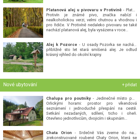
Platanová alej u pivovaru v Protivíně
- Platan
Protivín je známé pivo, značka nabízí i
nealkoholickou verzi, velmi chutnou a vhodnou i
pro řidiče. V Protivíně nedaleko pivovaru se také
nachází platanová alej, byla vysázena v roce...
Alej k Pozorce
- U osady Pozorka se nachází
přibližně sto let stará smíšená alej. Je odtud
krásný výhled do okolní krajiny.
Nové ubytování
+ přidat
Chalupa pro poutníky
- Jedinečné místo pod
Orlickými horami: prostor pro víkendová
seznámení i jednoduché přespání na cestě.
Setkání nezadaných, sdílení, ticho i oheň.
Otevřeno jednotlivcům, dvojicím i skupinám...
Chata Orion
- Srdečně Vás zveme do naší
zrekonstruované roubené Chaty Orion, která se