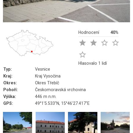
Hodnocení
40%





Hlasovalo 1 lidí
Typ:
Vesnice
Kraj:
Kraj Vysočina
Okres:
Okres Třebíč
Pohoří:
Českomoravská vrchovina
Výška:
446 m n.m.
GPS:
49°1'5.533"N, 15°46'27.417"E