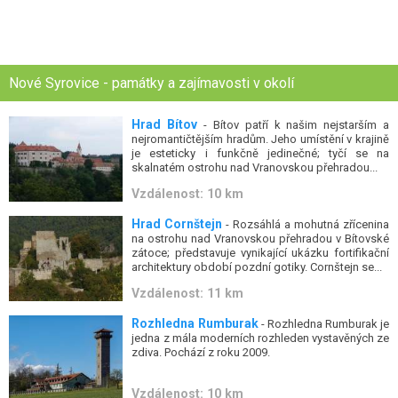
Nové Syrovice - památky a zajímavosti v okolí
Hrad Bítov
- Bítov patří k našim nejstarším a
nejromantičtějším hradům. Jeho umístění v krajině
je esteticky i funkčně jedinečné; tyčí se na
skalnatém ostrohu nad Vranovskou přehradou...
Vzdálenost: 10 km
Hrad Cornštejn
- Rozsáhlá a mohutná zřícenina
na ostrohu nad Vranovskou přehradou v Bítovské
zátoce; představuje vynikající ukázku fortifikační
architektury období pozdní gotiky. Cornštejn se...
Vzdálenost: 11 km
Rozhledna Rumburak
- Rozhledna Rumburak je
jedna z mála moderních rozhleden vystavěných ze
zdiva. Pochází z roku 2009.
Vzdálenost: 10 km