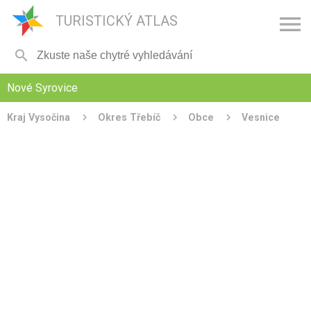

TURISTICKÝ ATLAS

Nové Syrovice
Kraj Vysočina
Okres Třebíč
Obce
Vesnice