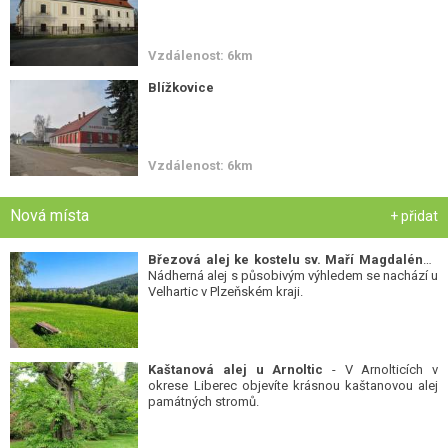
Vzdálenost: 6km
Blížkovice
Vzdálenost: 6km
Nová místa
+ přidat
Březová alej ke kostelu sv. Maří Magdalény
-
Nádherná alej s působivým výhledem se nachází u
Velhartic v Plzeňském kraji.
Kaštanová alej u Arnoltic
- V Arnolticích v
okrese Liberec objevíte krásnou kaštanovou alej
památných stromů.