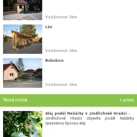
Vzdálenost: 5km
Láz
Vzdálenost: 5km
Bohušice
Vzdálenost: 5km
Nová místa
+ přidat
Alej podél Nežárky v Jindřichově Hradci
- V
Jindřichově Hradci objevíte podél Nežárky
vysázenou lipovou alej.