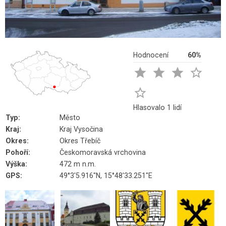
Hodnocení
60%





Hlasovalo 1 lidí
Typ:
Město
Kraj:
Kraj Vysočina
Okres:
Okres Třebíč
Pohoří:
Českomoravská vrchovina
Výška:
472 m n.m.
GPS:
49°3'5.916"N, 15°48'33.251"E