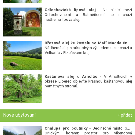
Odlochovická lipová alej
- Na silnici mezi
Odlochovicemi a Ratměřicemi se nachází
nádherná lipová alej.
Březová alej ke kostelu sv. Maří Magdalény
-
Nádherná alej s působivým výhledem se nachází u
Velhartic v Plzeňském kraji.
Kaštanová alej u Arnoltic
- V Arnolticích v
okrese Liberec objevíte krásnou kaštanovou alej
památných stromů.
Nové ubytování
+ přidat
Chalupa pro poutníky
- Jedinečné místo pod
Orlickými horami: prostor pro víkendová