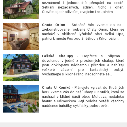
seznámení i jednoduché přespání na cestě.
Setkání nezadaných, sdílení, ticho i oheň.
Otevřeno jednotlivcům, dvojicím i skupinám...
Chata Orion
- Srdečně Vás zveme do naší
zrekonstruované roubené Chaty Orion, která se
nachází v oblíbené lyžařské obci Velká Úpa,
patřící k městu Pec pod Sněžkou v Krkonoších.
Lašské chalupy
- Dopřejte si příjemnou
dovolenou v jedné z prostorných chalup, které
jsou obklopeny nádhernou přírodou a nabízejí
veškeré zázemí pro fantastický pobyt.
Vychutnejte si klidné ráno, nadechněte se...
Chata U Koníků
- Plánujete vyrazit do Krušných
hor? Zveme Vás do naší Chaty U Koníků, která se
nachází v klidné části obce Moldava, nedaleko
hranic s Německem. Její poloha potěší všechny
nadšence turistiky, cyklistiky, pohodové...