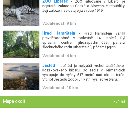
ZOO Liberec
- ZOO situované v Liberci je
nejstarší zahradou České a Slovenské republiky.
Její založení se datuje již v roce 1919.
Vzdálenost: 9 km
Hrad Hamrštejn
- Hrad Hamrštejn vznikl
pravděpodobně v polovině 14. století. Byl
správním centrem jihozápadní části panství
šlechtického rodu Biberštejnů, přičemž jejich...
Vzdálenost: 4 km
Ještěd
- Ještěd je nejvyšší vrchol Ještědsko-
kozákovského hřbetu. Od sedla v Heřmanicích
vystupuje do výšky 517 metrů nad okolní terén.
Vrchol Ještědu zdobí unikátní vysílač ve tvaru...
Vzdálenost: 10 km
Mapa okolí
zvětšit