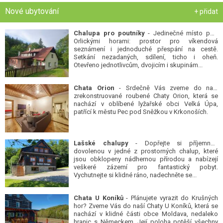
Nové ubytování
+ přidat
Chalupa pro poutníky
- Jedinečné místo pod
Orlickými horami: prostor pro víkendová
seznámení i jednoduché přespání na cestě.
Setkání nezadaných, sdílení, ticho i oheň.
Otevřeno jednotlivcům, dvojicím i skupinám...
Chata Orion
- Srdečně Vás zveme do naší
zrekonstruované roubené Chaty Orion, která se
nachází v oblíbené lyžařské obci Velká Úpa,
patřící k městu Pec pod Sněžkou v Krkonoších.
Lašské chalupy
- Dopřejte si příjemnou
dovolenou v jedné z prostorných chalup, které
jsou obklopeny nádhernou přírodou a nabízejí
veškeré zázemí pro fantastický pobyt.
Vychutnejte si klidné ráno, nadechněte se...
Chata U Koníků
- Plánujete vyrazit do Krušných
hor? Zveme Vás do naší Chaty U Koníků, která se
nachází v klidné části obce Moldava, nedaleko
hranic s Německem. Její poloha potěší všechny