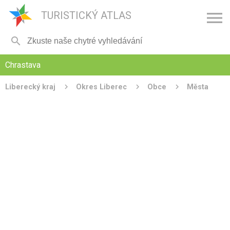

TURISTICKÝ ATLAS

Chrastava
Liberecký kraj
Okres Liberec
Obce
Města