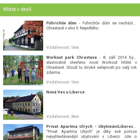
Místa v okolí
Führichův dům
- Führichův dům se nachází v
Chrastavě v ulici V. Nejedlého.
Vzdálenost: 1km
Workout park Chrastava
- 8. září 2014 bylo
slavnostně otevřeno nové Workout hřiště v
Chrastavě. Slouží tu široké veřejnosti po celý rok
zdarma.
Vzdálenost: 1km
Nová Ves u Liberce
Vzdálenost: 3km
Privat Apartma Ulrych - UbytováníLiberec
-
"Privat Apartma Ulrych" je díky své poloze
nejvyhledávanější ubytování v Liberci. Jde o