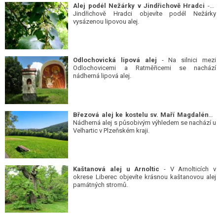
Alej podél Nežárky v Jindřichově Hradci
- V
Jindřichově Hradci objevíte podél Nežárky
vysázenou lipovou alej.
Odlochovická lipová alej
- Na silnici mezi
Odlochovicemi a Ratměřicemi se nachází
nádherná lipová alej.
Březová alej ke kostelu sv. Maří Magdalény
-
Nádherná alej s působivým výhledem se nachází u
Velhartic v Plzeňském kraji.
Kaštanová alej u Arnoltic
- V Arnolticích v
okrese Liberec objevíte krásnou kaštanovou alej
památných stromů.