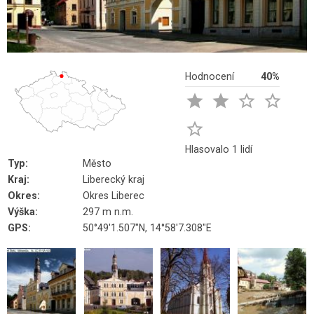
Hodnocení
40%





Hlasovalo 1 lidí
Typ:
Město
Kraj:
Liberecký kraj
Okres:
Okres Liberec
Výška:
297 m n.m.
GPS:
50°49'1.507"N, 14°58'7.308"E