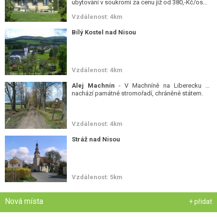
ubytování v soukromí za cenu již od 380,-Kč/os...
Vzdálenost: 4km
Bílý Kostel nad Nisou
Vzdálenost: 4km
Alej Machnín
- V Machníně na Liberecku se
nachází památné stromořadí, chráněné státem.
Vzdálenost: 4km
Stráž nad Nisou
Vzdálenost: 5km
Nová místa
+ přidat