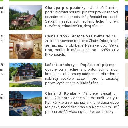
ci
Chalupa pro poutníky
- Jedinečné místo
él
pod Orlickými horami: prostor pro víkendová
seznámení i jednoduché přespání na cestě.
Setkání nezadaných, sdílení, ticho i oheň.
Otevřeno jednotlivcům, dvojicím i...
zi
Chata Orion
- Srdečně Vás zveme do naší
zí
zrekonstruované roubené Chaty Orion, která
se nachází v oblíbené lyžařské obci Velká
Úpa, patřící k městu Pec pod Sněžkou v
Krkonoších.
ří
Lašské chalupy
- Dopřejte si příjemnou
ým
dovolenou v jedné z prostorných chalup,
 v
které jsou obklopeny nádhernou přírodou a
nabízejí veškeré zázemí pro fantastický
pobyt. Vychutnejte si klidné ráno...
 v
Chata U Koníků
- Plánujete vyrazit do
ou
Krušných hor? Zveme Vás do naší Chaty U
Koníků, která se nachází v klidné části obce
Moldava, nedaleko hranic s Německem. Její
poloha potěší všechny nadšence turistiky...