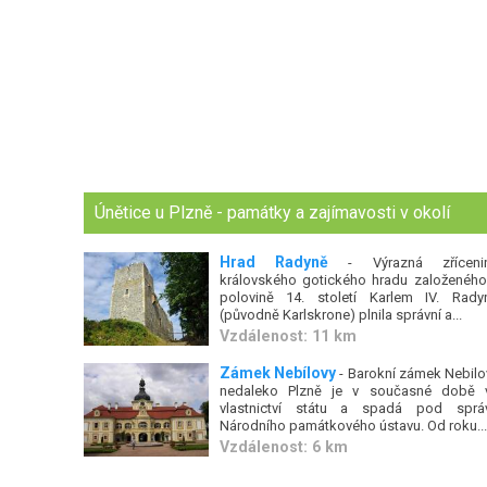
Únětice u Plzně - památky a zajímavosti v okolí
Hrad Radyně
- Výrazná zříceni
královského gotického hradu založeného
polovině 14. století Karlem IV. Rady
(původně Karlskrone) plnila správní a...
Vzdálenost: 11 km
Zámek Nebílovy
- Barokní zámek Nebilo
nedaleko Plzně je v současné době 
vlastnictví státu a spadá pod sprá
Národního památkového ústavu. Od roku...
Vzdálenost: 6 km