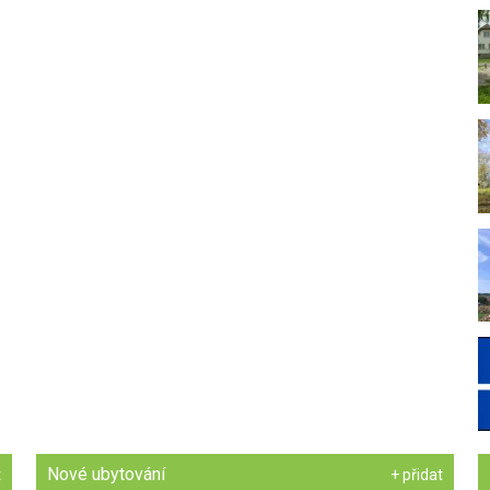
Nové ubytování
t
+ přidat