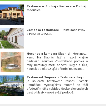
Restaurace Podháj
- Restaurace Podháj -
Modřišice
Zámecká restaurace
- Restaurace Pivovar
a Penzion GRASEL
Hostinec a kemp na Slapnici
- Hostinec a
kemp Na Slapnici leží v hezké krajině
nedaleko soutoku Zbirožského potoka a
řeky Berounky mezi obcemi Skryje a Čilá,
kousek od okouzlující přírodní rezervace...
Restaurant Sequoia
- Restaurace Sequoia
je součástí hotelového resortu Zámek
Ratměřice. Vynikajícímu renomé se těší
především díky nabídce česko-slovenských
gastro klasik v nové svěží podobě.