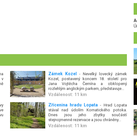
A
Ú
Zámek Kozel
na
- Nevelký lovecký zámek
 v
Kozel, postavený koncem 18. století pro
ně
Jana Vojtěcha Černína a obklopený
rozlehlým anglickým parkem, představuje...
Vzdálenost: 11 km
Zřícenina hradu Lopata
vy
- Hrad Lopata
ve
stával nad údolím Kornatického potoka.
vu
Dnes jsou jeho zbytky součástí
stejnojmenné rezervace a jsou chráněny...
Vzdálenost: 11 km