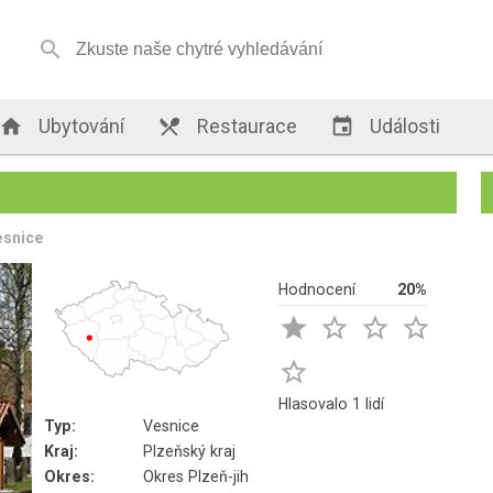


Ubytování

Restaurace

Události
esnice
Hodnocení
20%





Hlasovalo 1 lidí
Typ:
Vesnice
Kraj:
Plzeňský kraj
Okres:
Okres Plzeň-jih