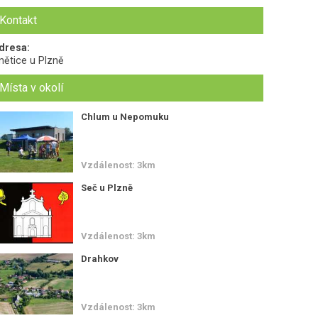
Kontakt
dresa:
nětice u Plzně
Místa v okolí
Chlum u Nepomuku
Vzdálenost: 3km
Seč u Plzně
Vzdálenost: 3km
Drahkov
Vzdálenost: 3km