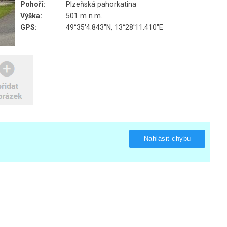
Pohoří:
Plzeňská pahorkatina
Výška:
501 m n.m.
GPS:
49°35'4.843"N, 13°28'11.410"E
Nahlásit chybu