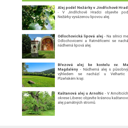
Alej podél Nežárky v Jindřichově Hrad
- V Jindřichově Hradci objevíte pod
Nežárky vysázenou lipovou alej.
Odlochovická lipová alej
- Na silnici me
Odlochovicemi a Ratměřicemi se nachá
nádherná lipová alej.
Březová alej ke kostelu sv. Ma
Magdalény
- Nádherná alej s působiv
výhledem se nachází u Velhartic
Plzeňském kraji.
Kaštanová alej u Arnoltic
- V Arnolticích
okrese Liberec objevíte krásnou kaštanov
alej památných stromů.