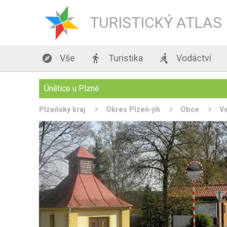
TURISTICKÝ ATLAS

Vše

Turistika

Vodáctví
Únětice u Plzně
Plzeňský kraj
Okres Plzeň-jih
Obce
V