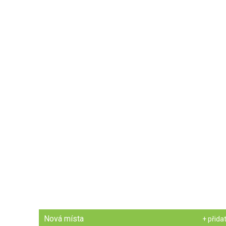
Nová místa
+ přida