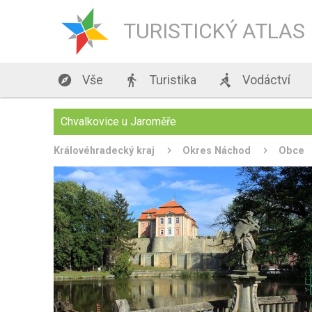
TURISTICKÝ ATLAS

Vše

Turistika

Vodáctví
Chvalkovice u Jaroměře
Královéhradecký kraj
Okres Náchod
Obce