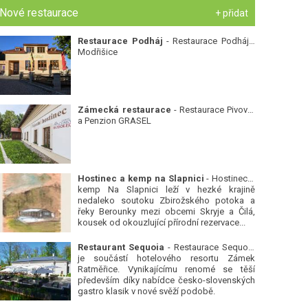
Nové restaurace
+ přidat
Restaurace Podháj
- Restaurace Podháj -
Modřišice
Zámecká restaurace
- Restaurace Pivovar
a Penzion GRASEL
Hostinec a kemp na Slapnici
- Hostinec a
kemp Na Slapnici leží v hezké krajině
nedaleko soutoku Zbirožského potoka a
řeky Berounky mezi obcemi Skryje a Čilá,
kousek od okouzlující přírodní rezervace...
Restaurant Sequoia
- Restaurace Sequoia
je součástí hotelového resortu Zámek
Ratměřice. Vynikajícímu renomé se těší
především díky nabídce česko-slovenských
gastro klasik v nové svěží podobě.