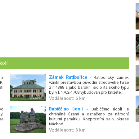
kolí
Zámek Ratibořice
z
- Ratibořický zámek
R,
vznikl přestavbou původní středověké tvrze
tí
z r. 1388 a jako barokní sídlo italského typu
byl v l. 1702-1708 vybudován pro knížete...
Vzdálenost: 6 km
Babiččino údolí
vo
- Babiččino údolí je
yl
chráněné území a označeno za národní
se
kulturní památku. Rozprostírá se v okrese
Náchod.
Vzdálenost: 6 km