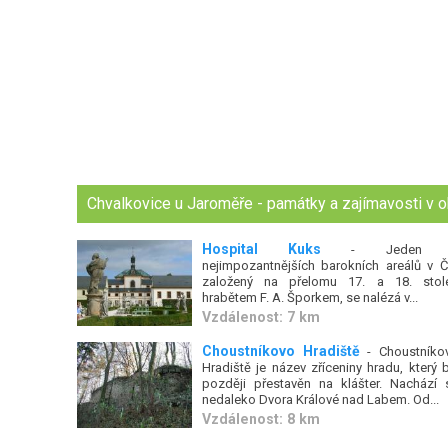
Chvalkovice u Jaroměře - památky a zajímavosti v o
Hospital Kuks
- Jeden 
nejimpozantnějších barokních areálů v Č
založený na přelomu 17. a 18. stole
hrabětem F. A. Šporkem, se nalézá v...
Vzdálenost: 7 km
Choustníkovo Hradiště
- Choustníko
Hradiště je název zříceniny hradu, který b
později přestavěn na klášter. Nachází 
nedaleko Dvora Králové nad Labem. Od...
Vzdálenost: 8 km