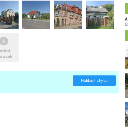
A
C
Nahlásit chybu