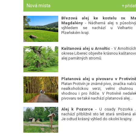
Nová místa
+ přida
Březová alej ke kostelu sv. Ma
Magdalény
- Nádherná alej s působiv
výhledem se nachází u Velhartic
Plzeňském kraji.
Kaštanová alej u Arnoltic
- V Arnolticích
okrese Liberec objevíte krásnou kaštanov
alej památných stromů.
Platan Protivín je známé pivo, značka nabízí
nealkoholickou verzi, velmi chutnou
vhodnou i pro řidiče. V Protivíně nedale
pivovaru se také nachází platanová alej...
Alej k Pozorce
- U osady Pozorka 
nachází přibližně sto let stará smíšená ale
Je odtud krásný výhled do okolní krajiny.