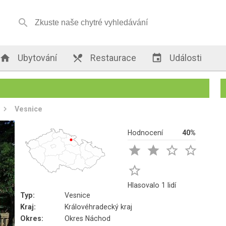


Ubytování

Restaurace

Události
Vesnice
Hodnocení
40%





Hlasovalo 1 lidí
Typ:
Vesnice
Kraj:
Královéhradecký kraj
Okres:
Okres Náchod