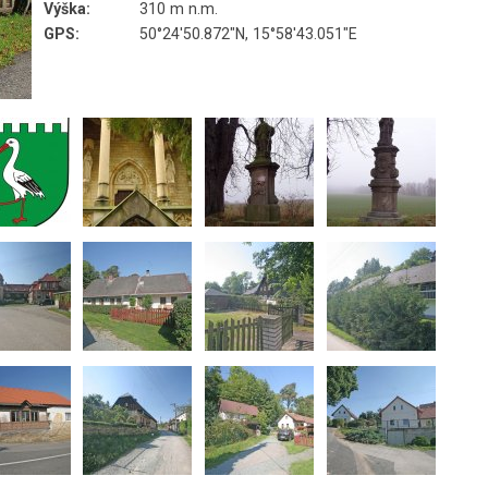
Výška:
310 m n.m.
GPS:
50°24'50.872"N, 15°58'43.051"E