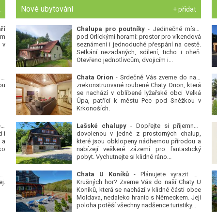
Nové ubytování
t
+ přidat
ří
Chalupa pro poutníky
- Jedinečné místo
ým
pod Orlickými horami: prostor pro víkendová
 v
seznámení i jednoduché přespání na cestě.
Setkání nezadaných, sdílení, ticho i oheň.
Otevřeno jednotlivcům, dvojicím i...
 v
Chata Orion
- Srdečně Vás zveme do naší
ou
zrekonstruované roubené Chaty Orion, která
se nachází v oblíbené lyžařské obci Velká
Úpa, patřící k městu Pec pod Sněžkou v
Krkonoších.
Platanová alej u pivovaru v Protivíně
-
Lašské chalupy
- Dopřejte si příjemnou
 i
dovolenou v jedné z prostorných chalup,
 a
které jsou obklopeny nádhernou přírodou a
ko
nabízejí veškeré zázemí pro fantastický
pobyt. Vychutnejte si klidné ráno...
se
Chata U Koníků
- Plánujete vyrazit do
j.
Krušných hor? Zveme Vás do naší Chaty U
Koníků, která se nachází v klidné části obce
Moldava, nedaleko hranic s Německem. Její
poloha potěší všechny nadšence turistiky...