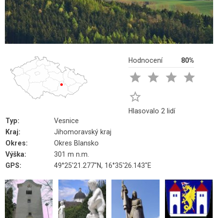
Hodnocení
80%





Hlasovalo 2 lidí
Typ:
Vesnice
Kraj:
Jihomoravský kraj
Okres:
Okres Blansko
Výška:
301 m n.m.
GPS:
49°25'21.277"N, 16°35'26.143"E