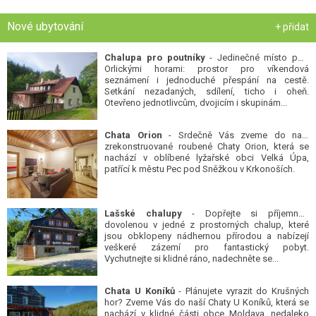
Nové ubytování
+ přidat
Chalupa pro poutníky
- Jedinečné místo pod
Orlickými horami: prostor pro víkendová
seznámení i jednoduché přespání na cestě.
Setkání nezadaných, sdílení, ticho i oheň.
Otevřeno jednotlivcům, dvojicím i skupinám...
Chata Orion
- Srdečně Vás zveme do naší
zrekonstruované roubené Chaty Orion, která se
nachází v oblíbené lyžařské obci Velká Úpa,
patřící k městu Pec pod Sněžkou v Krkonoších.
Lašské chalupy
- Dopřejte si příjemnou
dovolenou v jedné z prostorných chalup, které
jsou obklopeny nádhernou přírodou a nabízejí
veškeré zázemí pro fantastický pobyt.
Vychutnejte si klidné ráno, nadechněte se...
Chata U Koníků
- Plánujete vyrazit do Krušných
hor? Zveme Vás do naší Chaty U Koníků, která se
nachází v klidné části obce Moldava, nedaleko