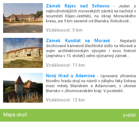
Zámek Rájec nad Svitavou
- Jeden z
nejhodnotnějších moravských zámků se nachází v
souměstí Rájec-Jestřebí, na okraji Moravského
krasu, asi 5 km severně od Blanska. Rokokově...
Vzdálenost: 5 km
Zámek Kunštát na Moravě
- Nejstarší
dochované kamenné šlechtické sídlo na Moravě a
svým architektonickým vývojem i svou historií
(zejména v 15. století) velmi významný zámek...
Vzdálenost: 11 km
Nový Hrad u Adamova
- Upravená zřícenina
Nového hradu stojí na návrší v záhybu řeky Svitavy
mezi městy Blanskem a Adamovem, v okrese
Blansko v Jihomoravském kraji. V poslední...
Vzdálenost: 12 km
Mapa okolí
zvětšit