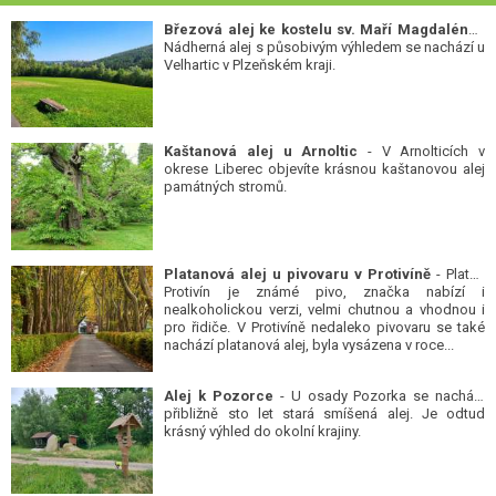
Březová alej ke kostelu sv. Maří Magdalény
-
Nádherná alej s působivým výhledem se nachází u
Velhartic v Plzeňském kraji.
Kaštanová alej u Arnoltic
- V Arnolticích v
okrese Liberec objevíte krásnou kaštanovou alej
památných stromů.
Platanová alej u pivovaru v Protivíně
- Platan
Protivín je známé pivo, značka nabízí i
nealkoholickou verzi, velmi chutnou a vhodnou i
pro řidiče. V Protivíně nedaleko pivovaru se také
nachází platanová alej, byla vysázena v roce...
Alej k Pozorce
- U osady Pozorka se nachází
přibližně sto let stará smíšená alej. Je odtud
krásný výhled do okolní krajiny.