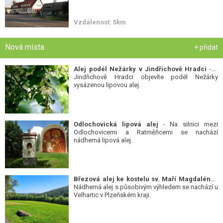
Vzdálenost: 5km
Nová místa
+ přidat
Alej podél Nežárky v Jindřichově Hradci
- V
Jindřichově Hradci objevíte podél Nežárky
vysázenou lipovou alej.
Odlochovická lipová alej
- Na silnici mezi
Odlochovicemi a Ratměřicemi se nachází
nádherná lipová alej.
Březová alej ke kostelu sv. Maří Magdalény
-
Nádherná alej s působivým výhledem se nachází u
Velhartic v Plzeňském kraji.