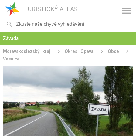

TURISTICKÝ ATLAS

Závada
Moravskoslezský kraj
Okres Opava
Obce
Vesnice