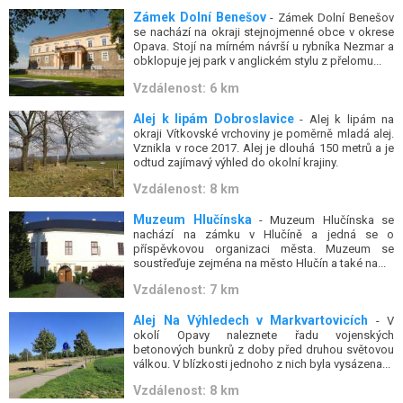
Zámek Dolní Benešov
- Zámek Dolní Benešov
se nachází na okraji stejnojmenné obce v okrese
Opava. Stojí na mírném návrší u rybníka Nezmar a
obklopuje jej park v anglickém stylu z přelomu...
Vzdálenost: 6 km
Alej k lipám Dobroslavice
- Alej k lipám na
okraji Vítkovské vrchoviny je poměrně mladá alej.
Vznikla v roce 2017. Alej je dlouhá 150 metrů a je
odtud zajímavý výhled do okolní krajiny.
Vzdálenost: 8 km
Muzeum Hlučínska
- Muzeum Hlučínska se
nachází na zámku v Hlučíně a jedná se o
příspěvkovou organizaci města. Muzeum se
soustřeďuje zejména na město Hlučín a také na...
Vzdálenost: 7 km
Alej Na Výhledech v Markvartovicích
- V
okolí Opavy naleznete řadu vojenských
betonových bunkrů z doby před druhou světovou
válkou. V blízkosti jednoho z nich byla vysázena...
Vzdálenost: 8 km