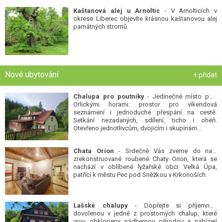
Kaštanová alej u Arnoltic
- V Arnolticích v
okrese Liberec objevíte krásnou kaštanovou alej
památných stromů.
Nové ubytování
+ přidat
Chalupa pro poutníky
- Jedinečné místo pod
Orlickými horami: prostor pro víkendová
seznámení i jednoduché přespání na cestě.
Setkání nezadaných, sdílení, ticho i oheň.
Otevřeno jednotlivcům, dvojicím i skupinám...
Chata Orion
- Srdečně Vás zveme do naší
zrekonstruované roubené Chaty Orion, která se
nachází v oblíbené lyžařské obci Velká Úpa,
patřící k městu Pec pod Sněžkou v Krkonoších.
Lašské chalupy
- Dopřejte si příjemnou
dovolenou v jedné z prostorných chalup, které
jsou obklopeny nádhernou přírodou a nabízejí