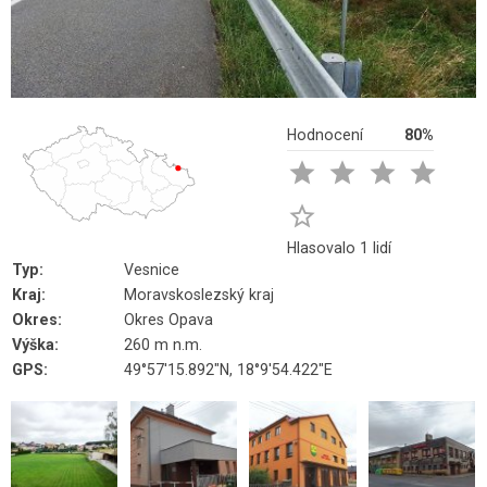
Hodnocení
80%





Hlasovalo 1 lidí
Typ:
Vesnice
Kraj:
Moravskoslezský kraj
Okres:
Okres Opava
Výška:
260 m n.m.
GPS:
49°57'15.892"N, 18°9'54.422"E