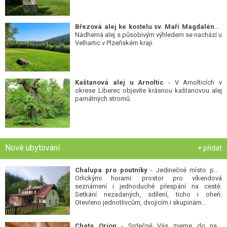
Březová alej ke kostelu sv. Maří Magdalény
-
Nádherná alej s působivým výhledem se nachází u
Velhartic v Plzeňském kraji.
Kaštanová alej u Arnoltic
- V Arnolticích v
okrese Liberec objevíte krásnou kaštanovou alej
památných stromů.
Nové ubytování
+ přidat
Chalupa pro poutníky
- Jedinečné místo pod
Orlickými horami: prostor pro víkendová
seznámení i jednoduché přespání na cestě.
Setkání nezadaných, sdílení, ticho i oheň.
Otevřeno jednotlivcům, dvojicím i skupinám...
Chata Orion
- Srdečně Vás zveme do naší