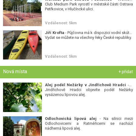
Club Medium Park vyrostl v městské části Ostrava
Petřkovice, v Hlučíncké ulici.
Vzdálenost: 5km
Jiří Krofta
- Půjčovna má k dispozici vodní skútry.
Vydat se můžete na všechny řeky České republiky.
Vzdálenost: 5km
Nová místa
+ přidat
Alej podél Nežárky v Jindřichově Hradci
- V
Jindřichově Hradci objevíte podél Nežárky
vysázenou lipovou alej.
Odlochovická lipová alej
- Na silnici mezi
Odlochovicemi a Ratměřicemi se nachází
nádherná lipová alej.