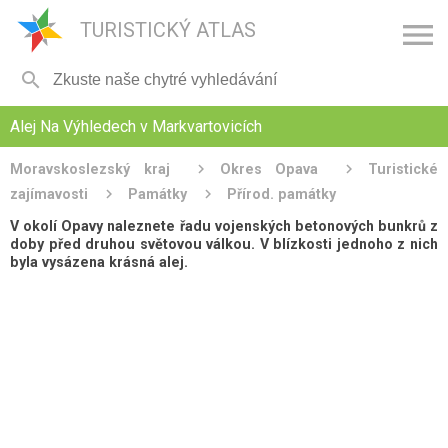

TURISTICKÝ ATLAS

Alej Na Výhledech v Markvartovicích
Moravskoslezský kraj
Okres Opava
Turistické
zajímavosti
Památky
Přírod. památky
V okolí Opavy naleznete řadu vojenských betonových bunkrů z
doby před druhou světovou válkou. V blízkosti jednoho z nich
byla vysázena krásná alej.