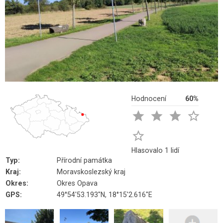
Hodnocení
60%





Hlasovalo 1 lidí
Typ:
Přírodní památka
Kraj:
Moravskoslezský kraj
Okres:
Okres Opava
GPS:
49°54'53.193"N, 18°15'2.616"E