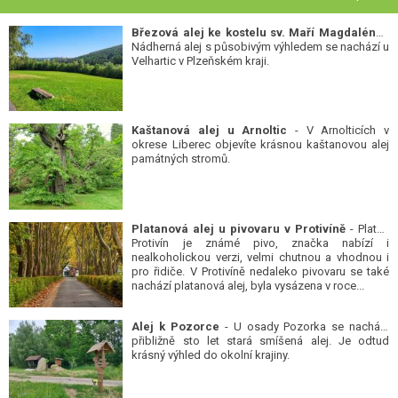
Březová alej ke kostelu sv. Maří Magdalény
-
Nádherná alej s působivým výhledem se nachází u
Velhartic v Plzeňském kraji.
Kaštanová alej u Arnoltic
- V Arnolticích v
okrese Liberec objevíte krásnou kaštanovou alej
památných stromů.
Platanová alej u pivovaru v Protivíně
- Platan
Protivín je známé pivo, značka nabízí i
nealkoholickou verzi, velmi chutnou a vhodnou i
pro řidiče. V Protivíně nedaleko pivovaru se také
nachází platanová alej, byla vysázena v roce...
Alej k Pozorce
- U osady Pozorka se nachází
přibližně sto let stará smíšená alej. Je odtud
krásný výhled do okolní krajiny.