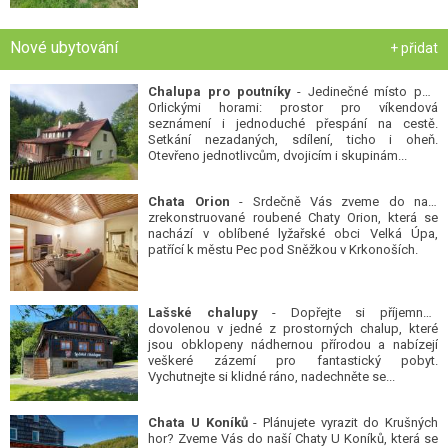
Nové ubytování
+ přidat
Chalupa pro poutníky
- Jedinečné místo pod
Orlickými horami: prostor pro víkendová
seznámení i jednoduché přespání na cestě.
Setkání nezadaných, sdílení, ticho i oheň.
Otevřeno jednotlivcům, dvojicím i skupinám...
Chata Orion
- Srdečně Vás zveme do naší
zrekonstruované roubené Chaty Orion, která se
nachází v oblíbené lyžařské obci Velká Úpa,
patřící k městu Pec pod Sněžkou v Krkonoších.
Lašské chalupy
- Dopřejte si příjemnou
dovolenou v jedné z prostorných chalup, které
jsou obklopeny nádhernou přírodou a nabízejí
veškeré zázemí pro fantastický pobyt.
Vychutnejte si klidné ráno, nadechněte se...
Chata U Koníků
- Plánujete vyrazit do Krušných
hor? Zveme Vás do naší Chaty U Koníků, která se