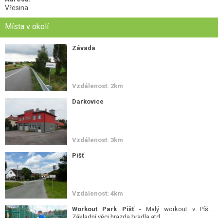
Vřesina
Místa v okolí
Závada
Vzdálenost: 2km
Darkovice
Vzdálenost: 3km
Píšť
Vzdálenost: 4km
Workout Park Pišť
- Malý workout v Píšti.
Základní věci hrazda,bradla atd.