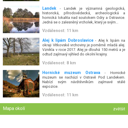
Landek
- Landek je významná geologická,
historická, přírodovědecká, archeologická a
hornická lokalita nad soutokem Odry a Ostravice.
Jedná se o zalesněný vrcholek, který je svým...
Vzdálenost: 11 km
Alej k lipám Dobroslavice
- Alej k lipám na
okraji Vítkovské vrchoviny je poměrně mladá alej.
Vznikla v roce 2017. Alej je dlouhá 150 metrů a je
odtud zajímavý výhled do okolní krajiny.
Vzdálenost: 8 km
Hornické muzeum Ostrava
- Hornické
muzeum se nachází v Ostravě Pod Landekem.
Nabízí svým návštěvníkům zajímavé stálé
expozice.
Vzdálenost: 11 km
Mapa okolí
zvětšit