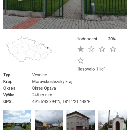
Hodnocení
20%





Hlasovalo 1 lidí
Typ:
Vesnice
Kraj:
Moravskoslezský kraj
Okres:
Okres Opava
Výška:
246 m n.m.
GPS:
49°56'43.894"N, 18°11'21.448"E