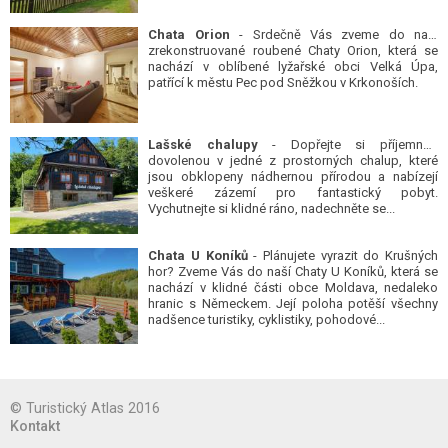
Chata Orion
- Srdečně Vás zveme do naší
zrekonstruované roubené Chaty Orion, která se
nachází v oblíbené lyžařské obci Velká Úpa,
patřící k městu Pec pod Sněžkou v Krkonoších.
Lašské chalupy
- Dopřejte si příjemnou
dovolenou v jedné z prostorných chalup, které
jsou obklopeny nádhernou přírodou a nabízejí
veškeré zázemí pro fantastický pobyt.
Vychutnejte si klidné ráno, nadechněte se...
Chata U Koníků
- Plánujete vyrazit do Krušných
hor? Zveme Vás do naší Chaty U Koníků, která se
nachází v klidné části obce Moldava, nedaleko
hranic s Německem. Její poloha potěší všechny
nadšence turistiky, cyklistiky, pohodové...
© Turistický Atlas 2016
Kontakt