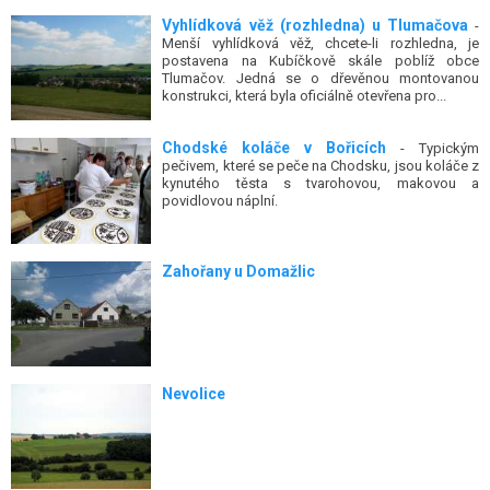
Vyhlídková věž (rozhledna) u Tlumačova
-
Menší vyhlídková věž, chcete-li rozhledna, je
postavena na Kubíčkově skále poblíž obce
Tlumačov. Jedná se o dřevěnou montovanou
konstrukci, která byla oficiálně otevřena pro...
Chodské koláče v Bořicích
- Typickým
pečivem, které se peče na Chodsku, jsou koláče z
kynutého těsta s tvarohovou, makovou a
povidlovou náplní.
Zahořany u Domažlic
Nevolice