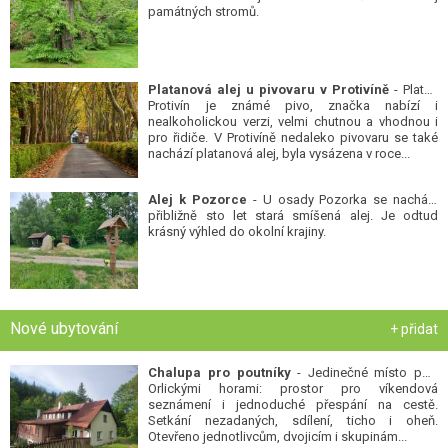
památných stromů.
Platanová alej u pivovaru v Protivíně
- Platan
Protivín je známé pivo, značka nabízí i
nealkoholickou verzi, velmi chutnou a vhodnou i
pro řidiče. V Protivíně nedaleko pivovaru se také
nachází platanová alej, byla vysázena v roce...
Alej k Pozorce
- U osady Pozorka se nachází
přibližně sto let stará smíšená alej. Je odtud
krásný výhled do okolní krajiny.
Nové ubytování
+ přidat
Chalupa pro poutníky
- Jedinečné místo pod
Orlickými horami: prostor pro víkendová
seznámení i jednoduché přespání na cestě.
Setkání nezadaných, sdílení, ticho i oheň.
Otevřeno jednotlivcům, dvojicím i skupinám...