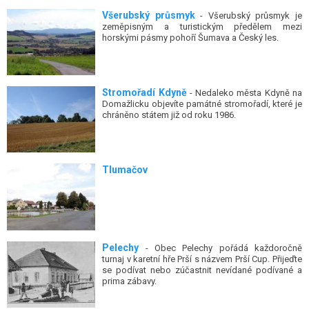
Všerubský průsmyk
- Všerubský průsmyk je
zeměpisným a turistickým předělem mezi
horskými pásmy pohoří Šumava a Český les.
Stromořadí Kdyně
- Nedaleko města Kdyně na
Domažlicku objevíte památné stromořadí, které je
chráněno státem již od roku 1986.
Tlumačov
Pelechy
- Obec Pelechy pořádá každoročně
turnaj v karetní hře Prší s názvem Prší Cup. Přijeďte
se podívat nebo zúčastnit nevídané podívané a
prima zábavy.