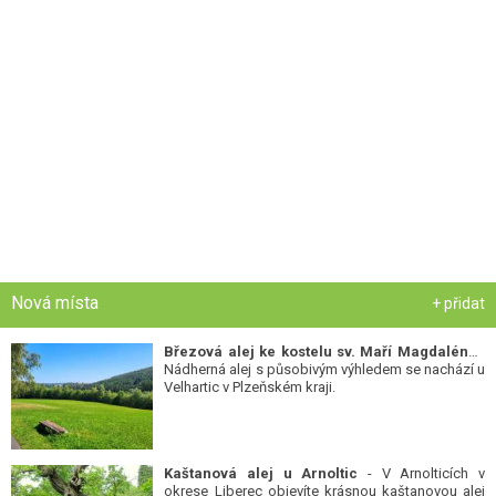
Nová místa
+ přidat
Březová alej ke kostelu sv. Maří Magdalény
-
Nádherná alej s působivým výhledem se nachází u
Velhartic v Plzeňském kraji.
Kaštanová alej u Arnoltic
- V Arnolticích v
okrese Liberec objevíte krásnou kaštanovou alej