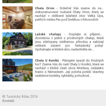
Chata Orion
- Srdečně Vás zveme do naší
zrekonstruované roubené Chaty Orion, která se
nachází v oblíbené lyžařské obci Velká Úpa,
patřící k městu Pec pod Sněžkou v Krkonoších.
Lašské chalupy
- Dopřejte si příjemnou
dovolenou v jedné z prostorných chalup, které
jsou obklopeny nádhernou přírodou a nabízejí
veškeré zázemí pro fantastický pobyt.
Vychutnejte si klidné ráno, nadechněte se...
Chata U Koníků
- Plánujete vyrazit do Krušných
hor? Zveme Vás do naší Chaty U Koníků, která se
nachází v klidné části obce Moldava, nedaleko
hranic s Německem. Její poloha potěší všechny
nadšence turistiky, cyklistiky, pohodové...
© Turistický Atlas 2016
Kontakt