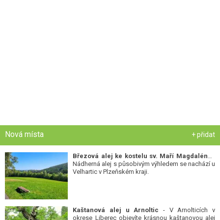
Nová místa
+ přidat
Březová alej ke kostelu sv. Maří Magdalény
-
Nádherná alej s působivým výhledem se nachází u
Velhartic v Plzeňském kraji.
Kaštanová alej u Arnoltic
- V Arnolticích v
okrese Liberec objevíte krásnou kaštanovou alej