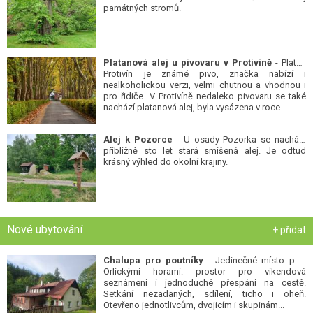
památných stromů.
Platanová alej u pivovaru v Protivíně
- Platan
Protivín je známé pivo, značka nabízí i
nealkoholickou verzi, velmi chutnou a vhodnou i
pro řidiče. V Protivíně nedaleko pivovaru se také
nachází platanová alej, byla vysázena v roce...
Alej k Pozorce
- U osady Pozorka se nachází
přibližně sto let stará smíšená alej. Je odtud
krásný výhled do okolní krajiny.
Nové ubytování
+ přidat
Chalupa pro poutníky
- Jedinečné místo pod
Orlickými horami: prostor pro víkendová
seznámení i jednoduché přespání na cestě.
Setkání nezadaných, sdílení, ticho i oheň.
Otevřeno jednotlivcům, dvojicím i skupinám...