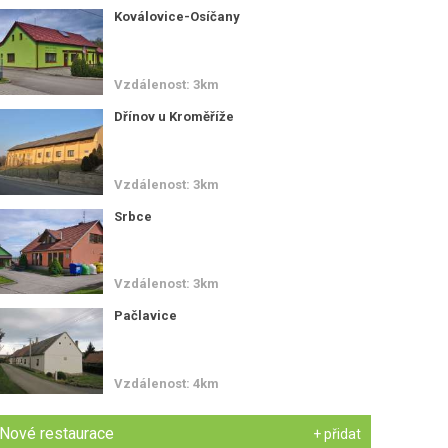
Koválovice-Osíčany
Vzdálenost: 3km
Dřínov u Kroměříže
Vzdálenost: 3km
Srbce
Vzdálenost: 3km
Pačlavice
Vzdálenost: 4km
Nové restaurace
+ přidat