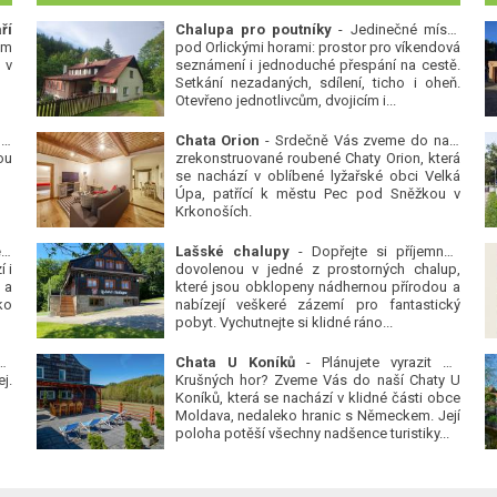
ří
Chalupa pro poutníky
- Jedinečné místo
ým
pod Orlickými horami: prostor pro víkendová
 v
seznámení i jednoduché přespání na cestě.
Setkání nezadaných, sdílení, ticho i oheň.
Otevřeno jednotlivcům, dvojicím i...
 v
Chata Orion
- Srdečně Vás zveme do naší
ou
zrekonstruované roubené Chaty Orion, která
se nachází v oblíbené lyžařské obci Velká
Úpa, patřící k městu Pec pod Sněžkou v
Krkonoších.
Platanová alej u pivovaru v Protivíně
-
Lašské chalupy
- Dopřejte si příjemnou
 i
dovolenou v jedné z prostorných chalup,
 a
které jsou obklopeny nádhernou přírodou a
ko
nabízejí veškeré zázemí pro fantastický
pobyt. Vychutnejte si klidné ráno...
se
Chata U Koníků
- Plánujete vyrazit do
j.
Krušných hor? Zveme Vás do naší Chaty U
Koníků, která se nachází v klidné části obce
Moldava, nedaleko hranic s Německem. Její
poloha potěší všechny nadšence turistiky...