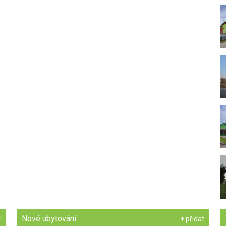
Nové ubytování
t
+ přidat