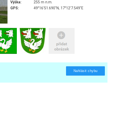
Výška:
255 m n.m.
GPS:
49°16'51.690"N, 17°12'7.549"E
Nahlásit chybu