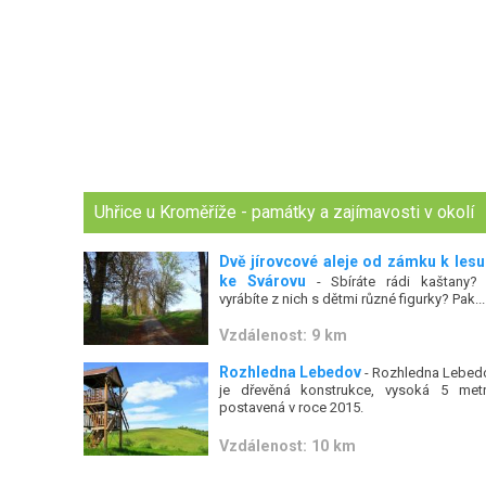
Uhřice u Kroměříže - památky a zajímavosti v okolí
Dvě jírovcové aleje od zámku k lesu
ke Svárovu
- Sbíráte rádi kaštany?
vyrábíte z nich s dětmi různé figurky? Pak...
Vzdálenost: 9 km
Rozhledna Lebedov
- Rozhledna Lebed
je dřevěná konstrukce, vysoká 5 metr
postavená v roce 2015.
Vzdálenost: 10 km