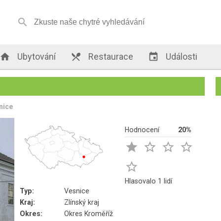


Ubytování

Restaurace

Události
nice
Hodnocení
20%





Hlasovalo 1 lidí
Typ:
Vesnice
Kraj:
Zlínský kraj
Okres:
Okres Kroměříž