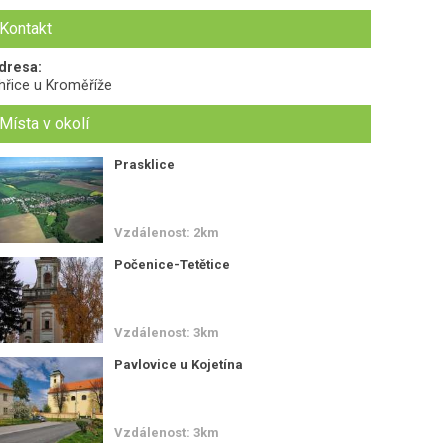
Kontakt
dresa:
hřice u Kroměříže
Místa v okolí
Prasklice
Vzdálenost: 2km
Počenice-Tetětice
Vzdálenost: 3km
Pavlovice u Kojetína
Vzdálenost: 3km