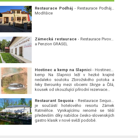
Restaurace Podháj
- Restaurace Podháj -
Modřišice
Zámecká restaurace
- Restaurace Pivovar
a Penzion GRASEL
Hostinec a kemp na Slapnici
- Hostinec a
kemp Na Slapnici leží v hezké krajině
nedaleko soutoku Zbirožského potoka a
řeky Berounky mezi obcemi Skryje a Čilá,
kousek od okouzlující přírodní rezervace...
Restaurant Sequoia
- Restaurace Sequoia
je součástí hotelového resortu Zámek
Ratměřice. Vynikajícímu renomé se těší
především díky nabídce česko-slovenských
gastro klasik v nové svěží podobě.