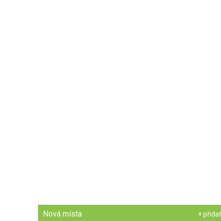
Nová místa
+ přida