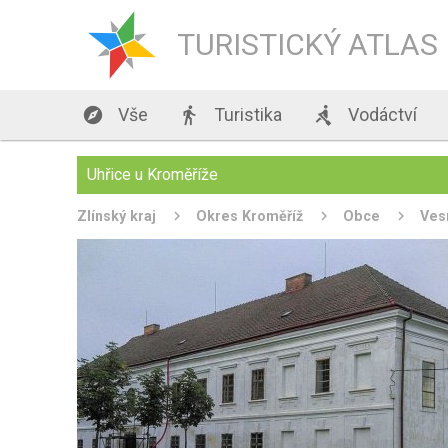
TURISTICKÝ ATLAS

Vše

Turistika

Vodáctví
Uhřice u Kroměříže
Zlínský kraj
Okres Kroměříž
Obce
Ves