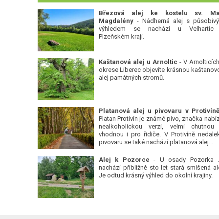
Březová alej ke kostelu sv. Ma
Magdalény
- Nádherná alej s působiv
výhledem se nachází u Velhartic
Plzeňském kraji.
Kaštanová alej u Arnoltic
- V Arnolticích
okrese Liberec objevíte krásnou kaštanov
alej památných stromů.
Platan Protivín je známé pivo, značka nabízí
nealkoholickou verzi, velmi chutnou
vhodnou i pro řidiče. V Protivíně nedale
pivovaru se také nachází platanová alej...
Alej k Pozorce
- U osady Pozorka 
nachází přibližně sto let stará smíšená ale
Je odtud krásný výhled do okolní krajiny.