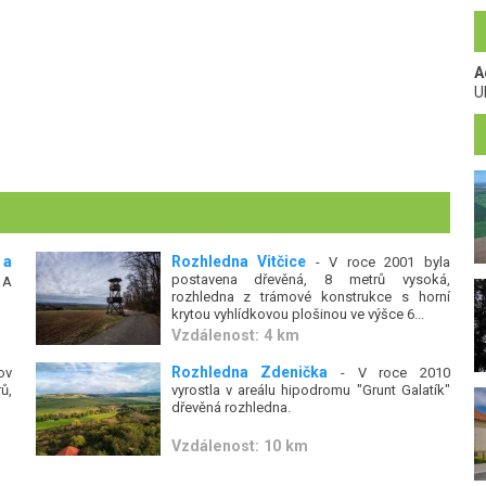
A
U
 a
Rozhledna Vitčice
- V roce 2001 byla
postavena dřevěná, 8 metrů vysoká,
 A
rozhledna z trámové konstrukce s horní
krytou vyhlídkovou plošinou ve výšce 6...
Vzdálenost: 4 km
Rozhledna Zdenička
ov
- V roce 2010
ů,
vyrostla v areálu hipodromu "Grunt Galatík"
dřevěná rozhledna.
Vzdálenost: 10 km