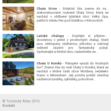
Chata Orion
- Srdečně Vás zveme do naší
zrekonstruované roubené Chaty Orion, která se
nachází v oblíbené lyžařské obci Velká Úpa,
patřící k městu Pec pod Sněžkou v Krkonoších.
Lašské chalupy
- Dopřejte si příjemnou
dovolenou v jedné z prostorných chalup, které
jsou obklopeny nádhernou přírodou a nabízejí
veškeré zázemí pro fantastický pobyt.
Vychutnejte si klidné ráno, nadechněte se...
Chata U Koníků
- Plánujete vyrazit do Krušných
hor? Zveme Vás do naší Chaty U Koníků, která se
nachází v klidné části obce Moldava, nedaleko
hranic s Německem. Její poloha potěší všechny
nadšence turistiky, cyklistiky, pohodové...
© Turistický Atlas 2016
Kontakt