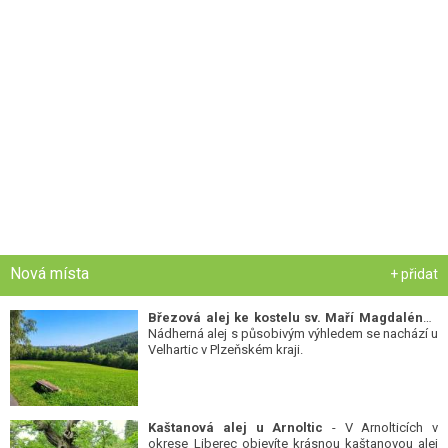
Nová místa
+ přidat
Březová alej ke kostelu sv. Maří Magdalény
-
Nádherná alej s působivým výhledem se nachází u
Velhartic v Plzeňském kraji.
Kaštanová alej u Arnoltic
- V Arnolticích v
okrese Liberec objevíte krásnou kaštanovou alej