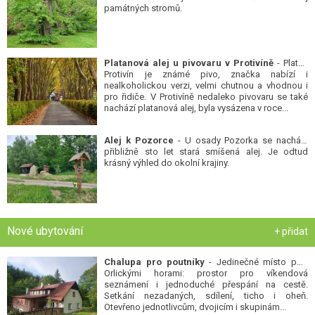
památných stromů.
Platanová alej u pivovaru v Protivíně
- Platan
Protivín je známé pivo, značka nabízí i
nealkoholickou verzi, velmi chutnou a vhodnou i
pro řidiče. V Protivíně nedaleko pivovaru se také
nachází platanová alej, byla vysázena v roce...
Alej k Pozorce
- U osady Pozorka se nachází
přibližně sto let stará smíšená alej. Je odtud
krásný výhled do okolní krajiny.
Nové ubytování
+ přidat
Chalupa pro poutníky
- Jedinečné místo pod
Orlickými horami: prostor pro víkendová
seznámení i jednoduché přespání na cestě.
Setkání nezadaných, sdílení, ticho i oheň.
Otevřeno jednotlivcům, dvojicím i skupinám...