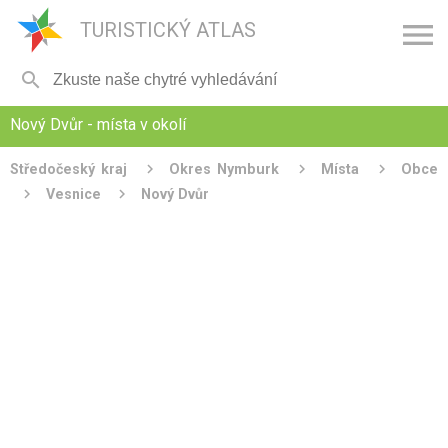

TURISTICKÝ ATLAS

Nový Dvůr - místa v okolí
Středočeský kraj
Okres Nymburk
Místa
Obce
Vesnice
Nový Dvůr