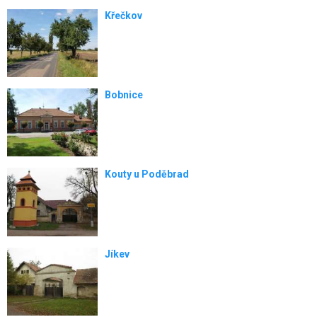
Křečkov
Bobnice
Kouty u Poděbrad
Jíkev