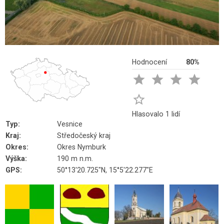
Hodnocení
80%





Hlasovalo 1 lidí
Typ:
Vesnice
Kraj:
Středočeský kraj
Okres:
Okres Nymburk
Výška:
190 m n.m.
GPS:
50°13'20.725"N, 15°5'22.277"E