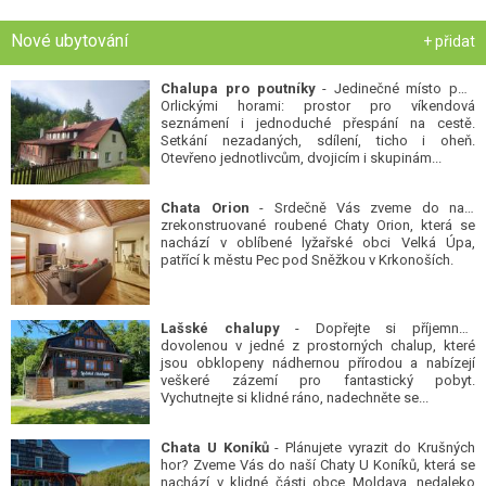
Nové ubytování
+ přidat
Chalupa pro poutníky
- Jedinečné místo pod
Orlickými horami: prostor pro víkendová
seznámení i jednoduché přespání na cestě.
Setkání nezadaných, sdílení, ticho i oheň.
Otevřeno jednotlivcům, dvojicím i skupinám...
Chata Orion
- Srdečně Vás zveme do naší
zrekonstruované roubené Chaty Orion, která se
nachází v oblíbené lyžařské obci Velká Úpa,
patřící k městu Pec pod Sněžkou v Krkonoších.
Lašské chalupy
- Dopřejte si příjemnou
dovolenou v jedné z prostorných chalup, které
jsou obklopeny nádhernou přírodou a nabízejí
veškeré zázemí pro fantastický pobyt.
Vychutnejte si klidné ráno, nadechněte se...
Chata U Koníků
- Plánujete vyrazit do Krušných
hor? Zveme Vás do naší Chaty U Koníků, která se
nachází v klidné části obce Moldava, nedaleko