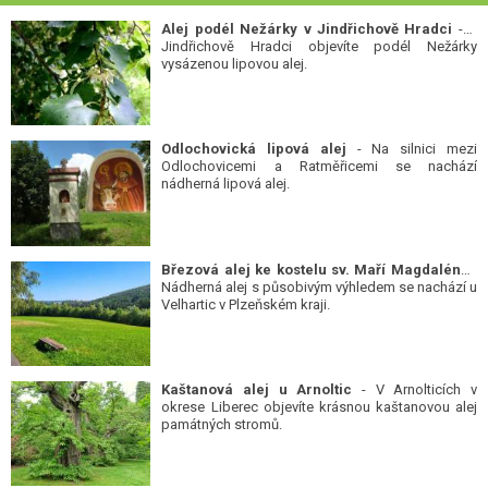
Alej podél Nežárky v Jindřichově Hradci
- V
Jindřichově Hradci objevíte podél Nežárky
vysázenou lipovou alej.
Odlochovická lipová alej
- Na silnici mezi
Odlochovicemi a Ratměřicemi se nachází
nádherná lipová alej.
Březová alej ke kostelu sv. Maří Magdalény
-
Nádherná alej s působivým výhledem se nachází u
Velhartic v Plzeňském kraji.
Kaštanová alej u Arnoltic
- V Arnolticích v
okrese Liberec objevíte krásnou kaštanovou alej
památných stromů.