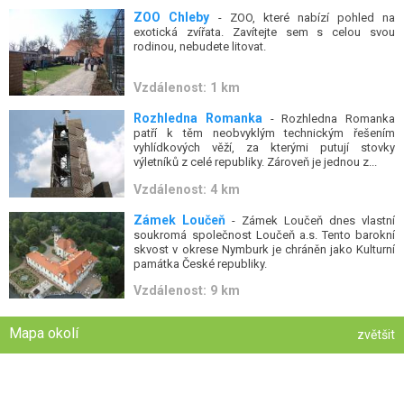
ZOO Chleby
- ZOO, které nabízí pohled na
exotická zvířata. Zavítejte sem s celou svou
rodinou, nebudete litovat.
Vzdálenost: 1 km
Rozhledna Romanka
- Rozhledna Romanka
patří k těm neobvyklým technickým řešením
vyhlídkových věží, za kterými putují stovky
výletníků z celé republiky. Zároveň je jednou z...
Vzdálenost: 4 km
Zámek Loučeň
- Zámek Loučeň dnes vlastní
soukromá společnost Loučeň a.s. Tento barokní
skvost v okrese Nymburk je chráněn jako Kulturní
památka České republiky.
Vzdálenost: 9 km
Mapa okolí
zvětšit