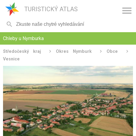

TURISTICKÝ ATLAS

Chleby u Nymburka
Středočeský kraj
Okres Nymburk
Obce
Vesnice