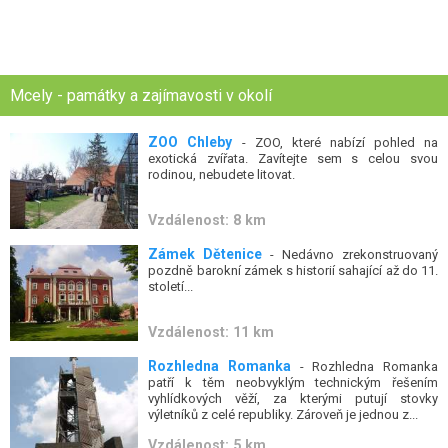
Mcely - památky a zajímavosti v okolí
ZOO Chleby
- ZOO, které nabízí pohled na
exotická zvířata. Zavítejte sem s celou svou
rodinou, nebudete litovat.
Vzdálenost: 8 km
Zámek Dětenice
- Nedávno zrekonstruovaný
pozdně barokní zámek s historií sahající až do 11.
století...
Vzdálenost: 11 km
Rozhledna Romanka
- Rozhledna Romanka
patří k těm neobvyklým technickým řešením
vyhlídkových věží, za kterými putují stovky
výletníků z celé republiky. Zároveň je jednou z...
Vzdálenost: 5 km