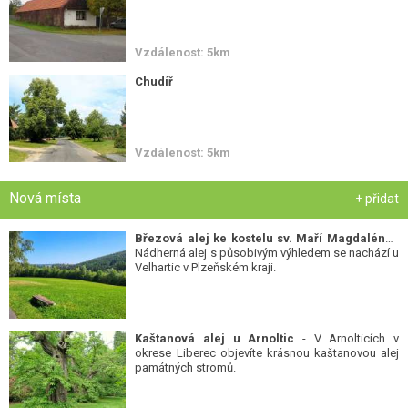
Vzdálenost: 5km
Chudíř
Vzdálenost: 5km
Nová místa
+ přidat
Březová alej ke kostelu sv. Maří Magdalény
-
Nádherná alej s působivým výhledem se nachází u
Velhartic v Plzeňském kraji.
Kaštanová alej u Arnoltic
- V Arnolticích v
okrese Liberec objevíte krásnou kaštanovou alej
památných stromů.