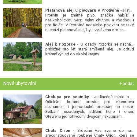
Platanová alej u pivovaru v Protivíně
- Platan
Protivín je známé pivo, značka nabízí i
nealkoholickou verzi, velmi chutnou a vhodnou i
pro řidiče. V Protivíně nedaleko pivovaru se také
nachází platanová alej, byla vysázena v roce...
Alej k Pozorce
- U osady Pozorka se nachází
přibližně sto let stará smíšená alej. Je odtud
krásný výhled do okolní krajiny.
Nové ubytování
+ přidat
Chalupa pro poutníky
- Jedinečné místo pod
Orlickými horami: prostor pro víkendová
seznámení i jednoduché přespání na cestě.
Setkání nezadaných, sdílení, ticho i oheň.
Otevřeno jednotlivcům, dvojicím i skupinám...
Chata Orion
- Srdečně Vás zveme do naší
zrekonstruované roubené Chaty Orion, která se