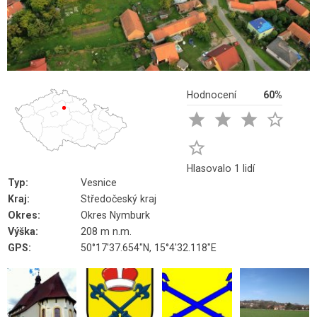
Hodnocení
60%





Hlasovalo 1 lidí
Typ:
Vesnice
Kraj:
Středočeský kraj
Okres:
Okres Nymburk
Výška:
208 m n.m.
GPS:
50°17'37.654"N, 15°4'32.118"E