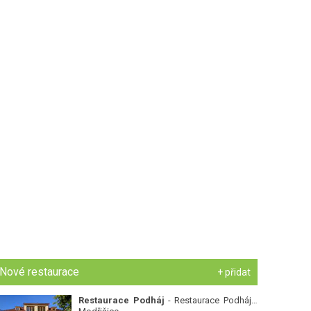
Nové restaurace
+ přidat
Restaurace Podháj
- Restaurace Podháj -