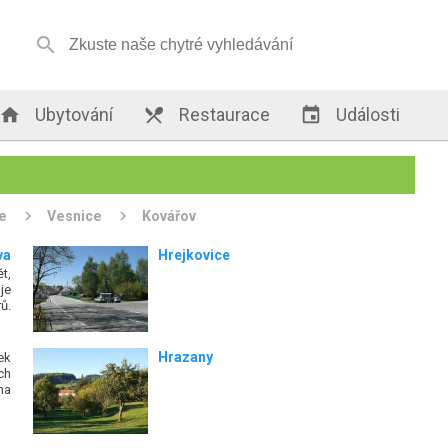


Ubytování

Restaurace

Události
e
Vesnice
Kovářov
va
Hrejkovice
t,
je
ů.
Hrazany
ek
ch
na