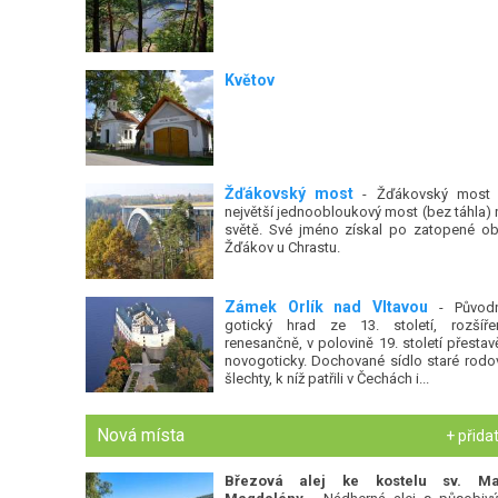
Květov
Žďákovský most
- Žďákovský most 
největší jednoobloukový most (bez táhla) 
světě. Své jméno získal po zatopené ob
Žďákov u Chrastu.
Zámek Orlík nad Vltavou
- Původ
gotický hrad ze 13. století, rozšíře
renesančně, v polovině 19. století přestav
novogoticky. Dochované sídlo staré rodo
šlechty, k níž patřili v Čechách i...
Nová místa
+ přida
Březová alej ke kostelu sv. Ma