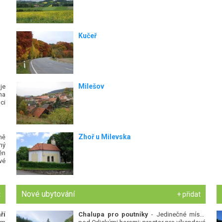
Kučeř
Milešov
je
na
ci
Zhoř u Milevska
ně
ný
ěn
vé
Nové ubytování
t
+ přidat
ří
Chalupa pro poutníky
- Jedinečné místo