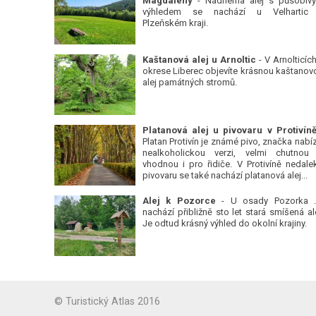
Magdalény
- Nádherná alej s působiv
výhledem se nachází u Velhartic
Plzeňském kraji.
Kaštanová alej u Arnoltic
- V Arnolticích
okrese Liberec objevíte krásnou kaštanov
alej památných stromů.
Platan Protivín je známé pivo, značka nabízí
nealkoholickou verzi, velmi chutnou
vhodnou i pro řidiče. V Protivíně nedale
pivovaru se také nachází platanová alej...
Alej k Pozorce
- U osady Pozorka 
nachází přibližně sto let stará smíšená ale
Je odtud krásný výhled do okolní krajiny.
© Turistický Atlas 2016