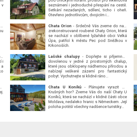
ým
pod Orlickými horami: prostor pro víkendová
 v
seznámení i jednoduché přespání na cestě.
Setkání nezadaných, sdílení, ticho i oheň.
Otevřeno jednotlivcům, dvojicím i...
 v
Chata Orion
- Srdečně Vás zveme do naší
ou
zrekonstruované roubené Chaty Orion, která
se nachází v oblíbené lyžařské obci Velká
Úpa, patřící k městu Pec pod Sněžkou v
Krkonoších.
Platanová alej u pivovaru v Protivíně
-
Lašské chalupy
- Dopřejte si příjemnou
 i
dovolenou v jedné z prostorných chalup,
 a
které jsou obklopeny nádhernou přírodou a
ko
nabízejí veškeré zázemí pro fantastický
pobyt. Vychutnejte si klidné ráno...
se
Chata U Koníků
- Plánujete vyrazit do
j.
Krušných hor? Zveme Vás do naší Chaty U
Koníků, která se nachází v klidné části obce
Moldava, nedaleko hranic s Německem. Její
poloha potěší všechny nadšence turistiky...