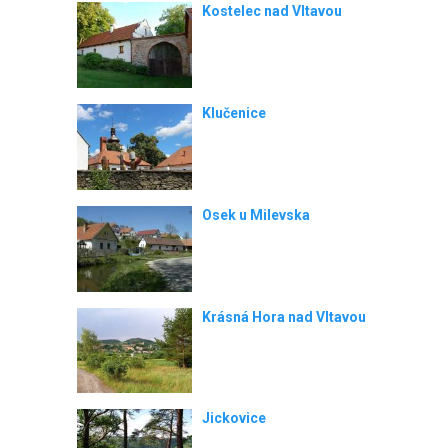
Kostelec nad Vltavou
Klučenice
Osek u Milevska
Krásná Hora nad Vltavou
Jickovice