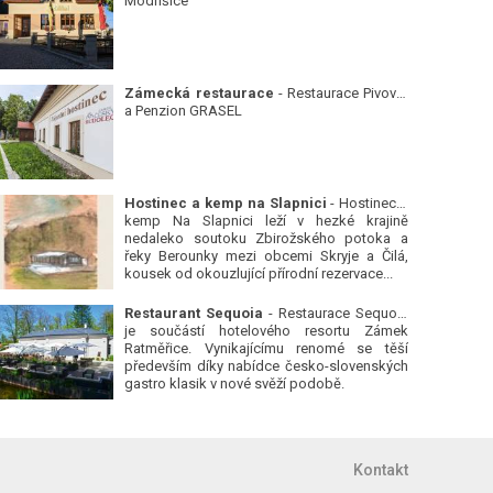
Modřišice
Zámecká restaurace
- Restaurace Pivovar
a Penzion GRASEL
Hostinec a kemp na Slapnici
- Hostinec a
kemp Na Slapnici leží v hezké krajině
nedaleko soutoku Zbirožského potoka a
řeky Berounky mezi obcemi Skryje a Čilá,
kousek od okouzlující přírodní rezervace...
Restaurant Sequoia
- Restaurace Sequoia
je součástí hotelového resortu Zámek
Ratměřice. Vynikajícímu renomé se těší
především díky nabídce česko-slovenských
gastro klasik v nové svěží podobě.
Kontakt