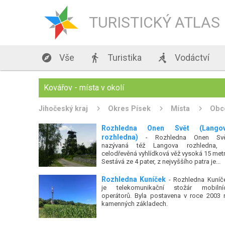
TURISTICKÝ ATLAS

Vše

Turistika

Vodáctví
Kovářov - místa v okolí
Jihočeský kraj
Okres Písek
Místa
Obc
Rozhledna Onen Svět (Lango
rozhledna)
- Rozhledna Onen Svě
nazývaná též Langova rozhledna, 
celodřevěná vyhlídková věž vysoká 15 metr
Sestává ze 4 pater, z nejvyššího patra je...
Rozhledna Kuníček
- Rozhledna Kuníč
je telekomunikační stožár mobilní
operátorů. Byla postavena v roce 2003 
kamenných základech.