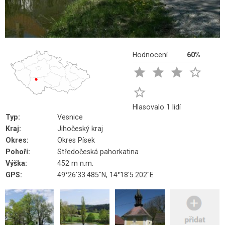
Hodnocení
60%





Hlasovalo 1 lidí
Typ:
Vesnice
Kraj:
Jihočeský kraj
Okres:
Okres Písek
Pohoří:
Středočeská pahorkatina
Výška:
452 m n.m.
GPS:
49°26'33.485"N, 14°18'5.202"E