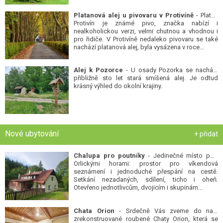
Platanová alej u pivovaru v Protivíně
- Platan
Protivín je známé pivo, značka nabízí i
nealkoholickou verzi, velmi chutnou a vhodnou i
pro řidiče. V Protivíně nedaleko pivovaru se také
nachází platanová alej, byla vysázena v roce...
Alej k Pozorce
- U osady Pozorka se nachází
přibližně sto let stará smíšená alej. Je odtud
krásný výhled do okolní krajiny.
Nové ubytování
+ přidat
Chalupa pro poutníky
- Jedinečné místo pod
Orlickými horami: prostor pro víkendová
seznámení i jednoduché přespání na cestě.
Setkání nezadaných, sdílení, ticho i oheň.
Otevřeno jednotlivcům, dvojicím i skupinám...
Chata Orion
- Srdečně Vás zveme do naší
zrekonstruované roubené Chaty Orion, která se