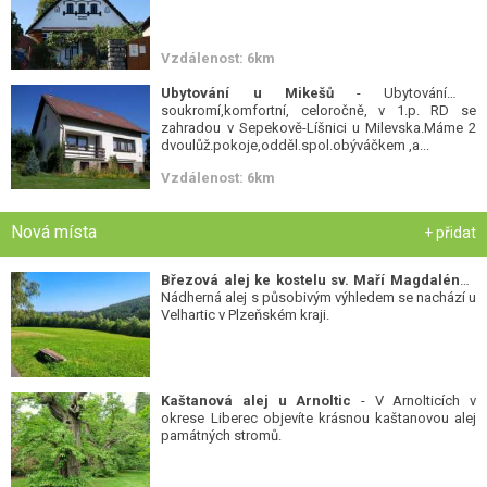
Vzdálenost: 6km
Ubytování u Mikešů
- Ubytování v
soukromí,komfortní, celoročně, v 1.p. RD se
zahradou v Sepekově-Líšnici u Milevska.Máme 2
dvoulůž.pokoje,odděl.spol.obýváčkem ,a...
Vzdálenost: 6km
Nová místa
+ přidat
Březová alej ke kostelu sv. Maří Magdalény
-
Nádherná alej s působivým výhledem se nachází u
Velhartic v Plzeňském kraji.
Kaštanová alej u Arnoltic
- V Arnolticích v
okrese Liberec objevíte krásnou kaštanovou alej
památných stromů.