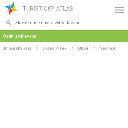

TURISTICKÝ ATLAS

Osek u Milevska
Jihočeský kraj
Okres Písek
Obce
Vesnice