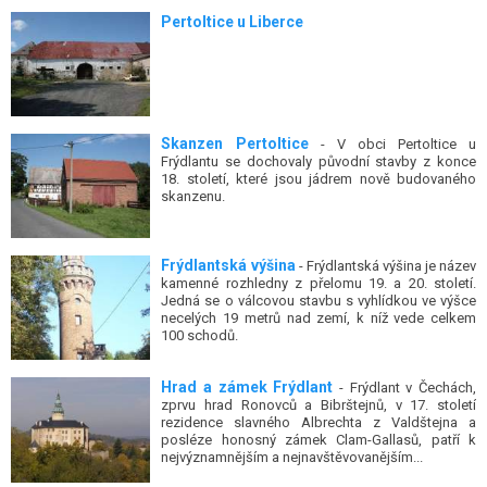
Pertoltice u Liberce
Skanzen Pertoltice
- V obci Pertoltice u
Frýdlantu se dochovaly původní stavby z konce
18. století, které jsou jádrem nově budovaného
skanzenu.
Frýdlantská výšina
- Frýdlantská výšina je název
kamenné rozhledny z přelomu 19. a 20. století.
Jedná se o válcovou stavbu s vyhlídkou ve výšce
necelých 19 metrů nad zemí, k níž vede celkem
100 schodů.
Hrad a zámek Frýdlant
- Frýdlant v Čechách,
zprvu hrad Ronovců a Bibrštejnů, v 17. století
rezidence slavného Albrechta z Valdštejna a
posléze honosný zámek Clam-Gallasů, patří k
nejvýznamnějším a nejnavštěvovanějším...