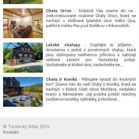
Chata Orion
- Srdečně Vás zveme do naší
zrekonstruované roubené Chaty Orion, která se
nachází v oblíbené lyžařské obci Velká Úpa,
patřící k městu Pec pod Sněžkou v Krkonoších.
Lašské chalupy
- Dopřejte si příjemnou
dovolenou v jedné z prostorných chalup, které
jsou obklopeny nádhernou přírodou a nabízejí
veškeré zázemí pro fantastický pobyt.
Vychutnejte si klidné ráno, nadechněte se...
Chata U Koníků
- Plánujete vyrazit do Krušných
hor? Zveme Vás do naší Chaty U Koníků, která se
nachází v klidné části obce Moldava, nedaleko
hranic s Německem. Její poloha potěší všechny
nadšence turistiky, cyklistiky, pohodové...
© Turistický Atlas 2016
Kontakt