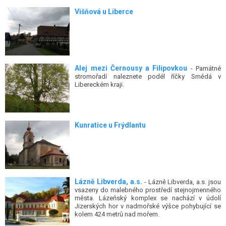
Višňová u Liberce
Alej mezi Černousy a Filipovkou
- Památné
stromořadí naleznete podél říčky Smědá v
Libereckém kraji.
Kunratice u Frýdlantu
Lázně Libverda, a.s.
- Lázně Libverda, a.s. jsou
vsazeny do malebného prostředí stejnojmenného
města. Lázeňský komplex se nachází v údolí
Jizerských hor v nadmořské výšce pohybující se
kolem 424 metrů nad mořem.