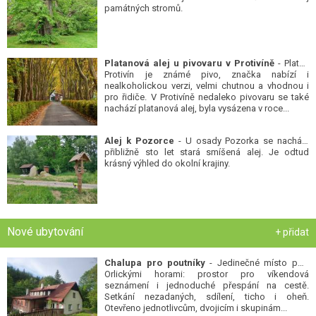
památných stromů.
Platanová alej u pivovaru v Protivíně
- Platan
Protivín je známé pivo, značka nabízí i
nealkoholickou verzi, velmi chutnou a vhodnou i
pro řidiče. V Protivíně nedaleko pivovaru se také
nachází platanová alej, byla vysázena v roce...
Alej k Pozorce
- U osady Pozorka se nachází
přibližně sto let stará smíšená alej. Je odtud
krásný výhled do okolní krajiny.
Nové ubytování
+ přidat
Chalupa pro poutníky
- Jedinečné místo pod
Orlickými horami: prostor pro víkendová
seznámení i jednoduché přespání na cestě.
Setkání nezadaných, sdílení, ticho i oheň.
Otevřeno jednotlivcům, dvojicím i skupinám...