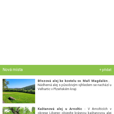
Nová místa
+ přidat
Březová alej ke kostelu sv. Maří Magdalény
-
Nádherná alej s působivým výhledem se nachází u
Velhartic v Plzeňském kraji.
Kaštanová alej u Arnoltic
- V Arnolticích v
okrese Liberec objevíte krásnou kaštanovou alej