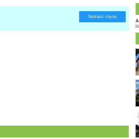
Nahlásit chybu
A
H