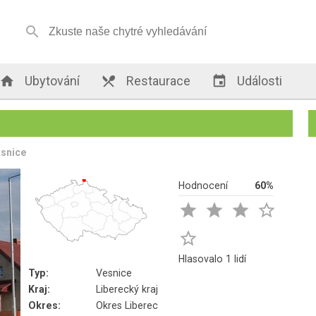


Ubytování

Restaurace

Události
snice
Hodnocení
60%





Hlasovalo 1 lidí
Typ:
Vesnice
Kraj:
Liberecký kraj
Okres:
Okres Liberec