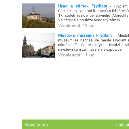
Hrad a zámek Frýdlant
- Frýdlant
Čechách, zprvu hrad Ronovců a Bibrštejnů,
17. století rezidence slavného Albrechta
Valdštejna a posléze honosný zámek...
Vzdálenost: 12 km
Městské muzeum Frýdlant
- Městs
muzeum se nachází ve městě Frýdlant 
náměstí T. G. Masaryka. Nabízí sv
návštěvníkům zajímavé stálé expozice.
Vzdálenost: 11 km
Nová místa
+ přida