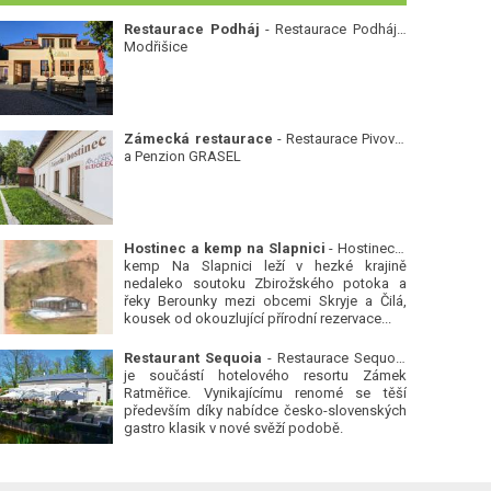
Restaurace Podháj
- Restaurace Podháj -
Modřišice
Zámecká restaurace
- Restaurace Pivovar
a Penzion GRASEL
Hostinec a kemp na Slapnici
- Hostinec a
kemp Na Slapnici leží v hezké krajině
nedaleko soutoku Zbirožského potoka a
řeky Berounky mezi obcemi Skryje a Čilá,
kousek od okouzlující přírodní rezervace...
Restaurant Sequoia
- Restaurace Sequoia
je součástí hotelového resortu Zámek
Ratměřice. Vynikajícímu renomé se těší
především díky nabídce česko-slovenských
gastro klasik v nové svěží podobě.