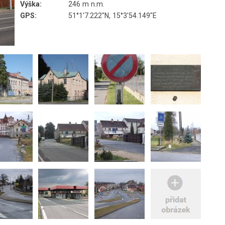
Výška:
246 m n.m.
GPS:
51°1'7.222"N, 15°3'54.149"E