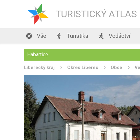
TURISTICKÝ ATLAS

Vše

Turistika

Vodáctví
Habartice
Liberecký kraj
Okres Liberec
Obce
Ve