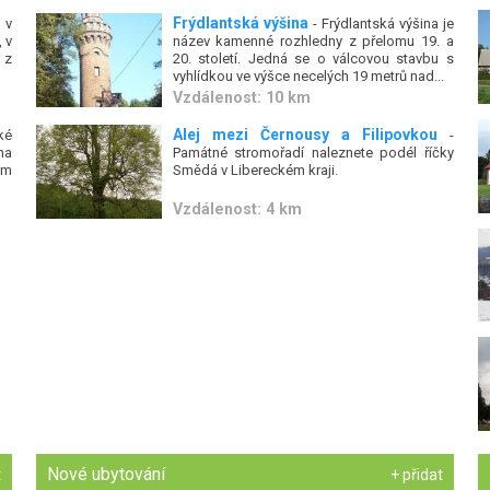
Frýdlantská výšina
 v
- Frýdlantská výšina je
 v
název kamenné rozhledny z přelomu 19. a
 z
20. století. Jedná se o válcovou stavbu s
vyhlídkou ve výšce necelých 19 metrů nad...
Vzdálenost: 10 km
Alej mezi Černousy a Filipovkou
ké
-
na
Památné stromořadí naleznete podél říčky
ým
Smědá v Libereckém kraji.
Vzdálenost: 4 km
Nové ubytování
t
+ přidat