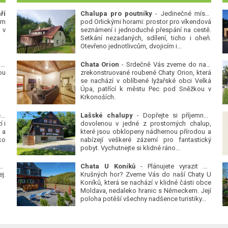
ří
Chalupa pro poutníky
- Jedinečné místo
ým
pod Orlickými horami: prostor pro víkendová
 v
seznámení i jednoduché přespání na cestě.
Setkání nezadaných, sdílení, ticho i oheň.
Otevřeno jednotlivcům, dvojicím i...
 v
Chata Orion
- Srdečně Vás zveme do naší
ou
zrekonstruované roubené Chaty Orion, která
se nachází v oblíbené lyžařské obci Velká
Úpa, patřící k městu Pec pod Sněžkou v
Krkonoších.
Platanová alej u pivovaru v Protivíně
-
Lašské chalupy
- Dopřejte si příjemnou
 i
dovolenou v jedné z prostorných chalup,
 a
které jsou obklopeny nádhernou přírodou a
ko
nabízejí veškeré zázemí pro fantastický
pobyt. Vychutnejte si klidné ráno...
se
Chata U Koníků
- Plánujete vyrazit do
j.
Krušných hor? Zveme Vás do naší Chaty U
Koníků, která se nachází v klidné části obce
Moldava, nedaleko hranic s Německem. Její
poloha potěší všechny nadšence turistiky...