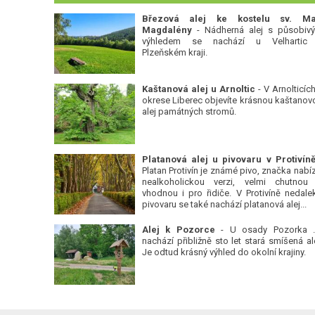
Březová alej ke kostelu sv. Ma
Magdalény
- Nádherná alej s působiv
výhledem se nachází u Velhartic
Plzeňském kraji.
Kaštanová alej u Arnoltic
- V Arnolticích
okrese Liberec objevíte krásnou kaštanov
alej památných stromů.
Platan Protivín je známé pivo, značka nabízí
nealkoholickou verzi, velmi chutnou
vhodnou i pro řidiče. V Protivíně nedale
pivovaru se také nachází platanová alej...
Alej k Pozorce
- U osady Pozorka 
nachází přibližně sto let stará smíšená ale
Je odtud krásný výhled do okolní krajiny.