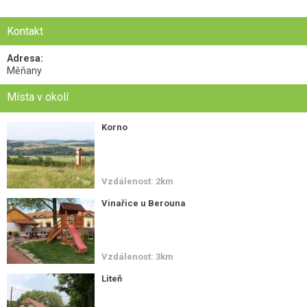
Kontakt
Adresa:
Měňany
Místa v okolí
Korno
Vzdálenost: 2km
Vinařice u Berouna
Vzdálenost: 3km
Liteň