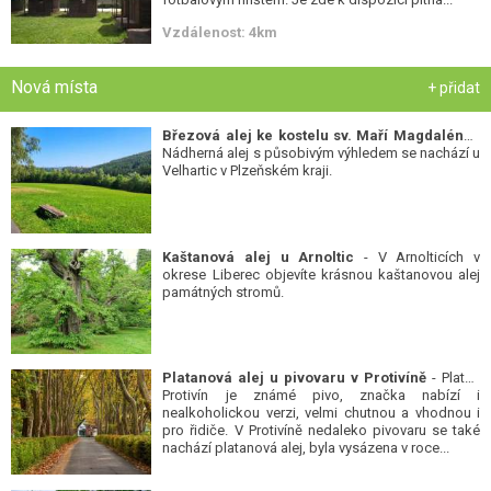
Vzdálenost: 4km
Nová místa
+ přidat
Březová alej ke kostelu sv. Maří Magdalény
-
Nádherná alej s působivým výhledem se nachází u
Velhartic v Plzeňském kraji.
Kaštanová alej u Arnoltic
- V Arnolticích v
okrese Liberec objevíte krásnou kaštanovou alej
památných stromů.
Platanová alej u pivovaru v Protivíně
- Platan
Protivín je známé pivo, značka nabízí i
nealkoholickou verzi, velmi chutnou a vhodnou i
pro řidiče. V Protivíně nedaleko pivovaru se také
nachází platanová alej, byla vysázena v roce...