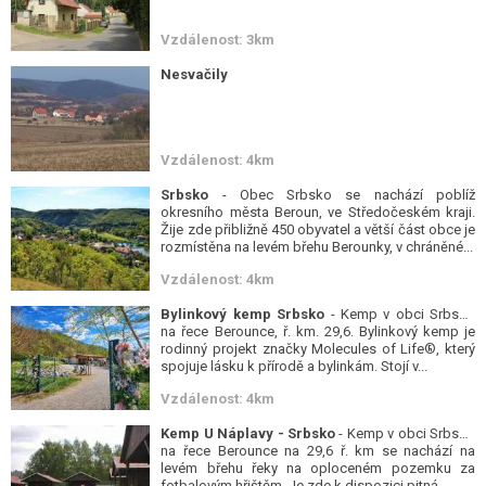
Vzdálenost: 3km
Nesvačily
Vzdálenost: 4km
Srbsko
- Obec Srbsko se nachází poblíž
okresního města Beroun, ve Středočeském kraji.
Žije zde přibližně 450 obyvatel a větší část obce je
rozmístěna na levém břehu Berounky, v chráněné...
Vzdálenost: 4km
Bylinkový kemp Srbsko
- Kemp v obci Srbsko
na řece Berounce, ř. km. 29,6. Bylinkový kemp je
rodinný projekt značky Molecules of Life®, který
spojuje lásku k přírodě a bylinkám. Stojí v...
Vzdálenost: 4km
Kemp U Náplavy - Srbsko
- Kemp v obci Srbsko
na řece Berounce na 29,6 ř. km se nachází na
levém břehu řeky na oploceném pozemku za
fotbalovým hřištěm. Je zde k dispozici pitná...