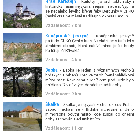
Hrad Karlštejn
- Karlštejn je architektonicky i
historicky naším nejvýznamnějším hradem. Vypíná
se nedaleko levého břehu řeky Berounky v CHKO
Český kras, ve městě Karlštejn v okrese Beroun...
Vzdálenost: 7 km
Koněpruské jeskyně
- Koněpruské jeskyně
patří do CHKO Český kras. Nachází se v turisticky
atraktivní oblasti, která nabízí mimo jiné i hrady
Karlštejn či Křivoklát.
Vzdálenost: 4 km
Babka
- Babka je jeden z významných vrcholů
brdských Hřebenů. Toto velmi oblíbené vyhlídkové
místo mezi Řevnicemi a Mníškem pod Brdy bylo
osídleno již v dávných dobách mladší doby...
Vzdálenost: 9 km
Skalka
- Skalka je nejvyšší vrchol okresu Praha-
západ, nachází se v Brdské vrchovině a jde o
mimořádné poutní místo, kde zůstal do dnešní
doby zachován sled unikátních...
Vzdálenost: 11 km