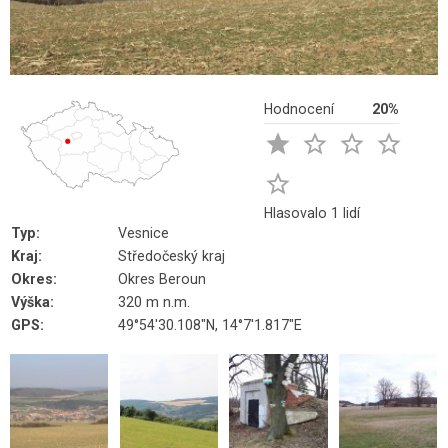
Hodnocení
20%





Hlasovalo 1 lidí
Typ:
Vesnice
Kraj:
Středočeský kraj
Okres:
Okres Beroun
Výška:
320 m n.m.
GPS:
49°54'30.108"N, 14°7'1.817"E