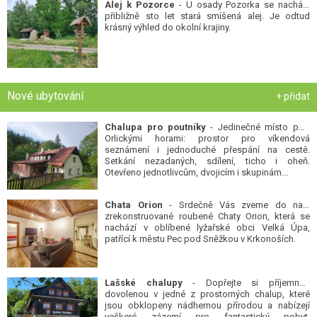
Alej k Pozorce
- U osady Pozorka se nachází
přibližně sto let stará smíšená alej. Je odtud
krásný výhled do okolní krajiny.
Nové ubytování
+ přidat
Chalupa pro poutníky
- Jedinečné místo pod
Orlickými horami: prostor pro víkendová
seznámení i jednoduché přespání na cestě.
Setkání nezadaných, sdílení, ticho i oheň.
Otevřeno jednotlivcům, dvojicím i skupinám...
Chata Orion
- Srdečně Vás zveme do naší
zrekonstruované roubené Chaty Orion, která se
nachází v oblíbené lyžařské obci Velká Úpa,
patřící k městu Pec pod Sněžkou v Krkonoších.
Lašské chalupy
- Dopřejte si příjemnou
dovolenou v jedné z prostorných chalup, které
jsou obklopeny nádhernou přírodou a nabízejí
veškeré zázemí pro fantastický pobyt.