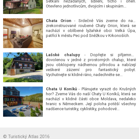
Setkání nezadaných, sdílení, ticho i oheň.
Otevřeno jednotlivcům, dvojicím i skupinám...
Chata Orion
- Srdečně Vás zveme do naší
zrekonstruované roubené Chaty Orion, která se
nachází v oblíbené lyžařské obci Velká Úpa,
patřící k městu Pec pod Sněžkou v Krkonoších.
Lašské chalupy
- Dopřejte si příjemnou
dovolenou v jedné z prostorných chalup, které
jsou obklopeny nádhernou přírodou a nabízejí
veškeré zázemí pro fantastický pobyt.
Vychutnejte si klidné ráno, nadechněte se...
Chata U Koníků
- Plánujete vyrazit do Krušných
hor? Zveme Vás do naší Chaty U Koníků, která se
nachází v klidné části obce Moldava, nedaleko
hranic s Německem. Její poloha potěší všechny
nadšence turistiky, cyklistiky, pohodové...
© Turistický Atlas 2016