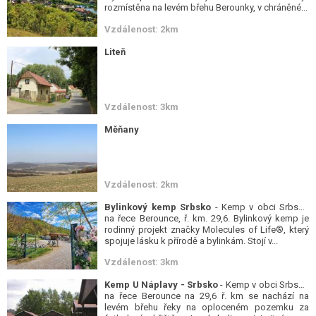
rozmístěna na levém břehu Berounky, v chráněné...
Vzdálenost: 2km
Liteň
Vzdálenost: 3km
Měňany
Vzdálenost: 2km
Bylinkový kemp Srbsko
- Kemp v obci Srbsko
na řece Berounce, ř. km. 29,6. Bylinkový kemp je
rodinný projekt značky Molecules of Life®, který
spojuje lásku k přírodě a bylinkám. Stojí v...
Vzdálenost: 3km
Kemp U Náplavy - Srbsko
- Kemp v obci Srbsko
na řece Berounce na 29,6 ř. km se nachází na
levém břehu řeky na oploceném pozemku za