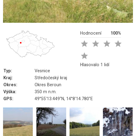
Hodnocení
100%





Hlasovalo 1 lidí
Typ:
Vesnice
Kraj:
Středočeský kraj
Okres:
Okres Beroun
Výška:
350 m n.m.
GPS:
49°55'13.449"N, 14°8'14.780"E