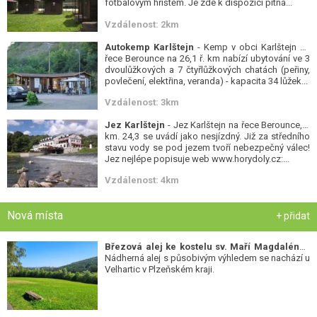
fotbalovým hřištěm. Je zde k dispozici pitná...
Vzdálenost: 2km
Autokemp Karlštejn
- Kemp v obci Karlštejn na
řece Berounce na 26,1 ř. km nabízí ubytování ve 3
dvoulůžkových a 7 čtyřlůžkových chatách (peřiny,
povlečení, elektřina, veranda) - kapacita 34 lůžek...
Vzdálenost: 3km
Jez Karlštejn
- Jez Karlštejn na řece Berounce, ř.
km. 24,3 se uvádí jako nesjízdný. Již za středního
stavu vody se pod jezem tvoří nebezpečný válec!
Jez nejlépe popisuje web www.horydoly.cz:...
Vzdálenost: 4km
Nová místa
+ přidat
Březová alej ke kostelu sv. Maří Magdalény
-
Nádherná alej s působivým výhledem se nachází u
Velhartic v Plzeňském kraji.