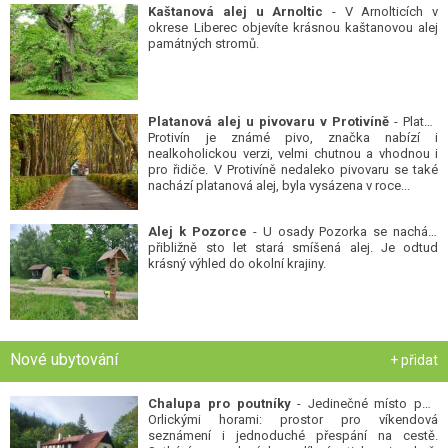
Kaštanová alej u Arnoltic
- V Arnolticích v
okrese Liberec objevíte krásnou kaštanovou alej
památných stromů.
Platanová alej u pivovaru v Protivíně
- Platan
Protivín je známé pivo, značka nabízí i
nealkoholickou verzi, velmi chutnou a vhodnou i
pro řidiče. V Protivíně nedaleko pivovaru se také
nachází platanová alej, byla vysázena v roce...
Alej k Pozorce
- U osady Pozorka se nachází
přibližně sto let stará smíšená alej. Je odtud
krásný výhled do okolní krajiny.
Nové ubytování
+ přidat
Chalupa pro poutníky
- Jedinečné místo pod
Orlickými horami: prostor pro víkendová
seznámení i jednoduché přespání na cestě.