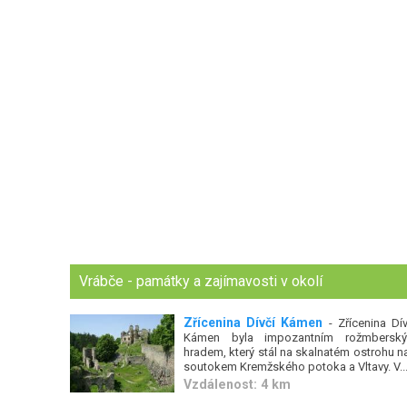
Vrábče - památky a zajímavosti v okolí
Zřícenina Dívčí Kámen
- Zřícenina Dív
Kámen byla impozantním rožmbersk
hradem, který stál na skalnatém ostrohu n
soutokem Kremžského potoka a Vltavy. V..
Vzdálenost: 4 km