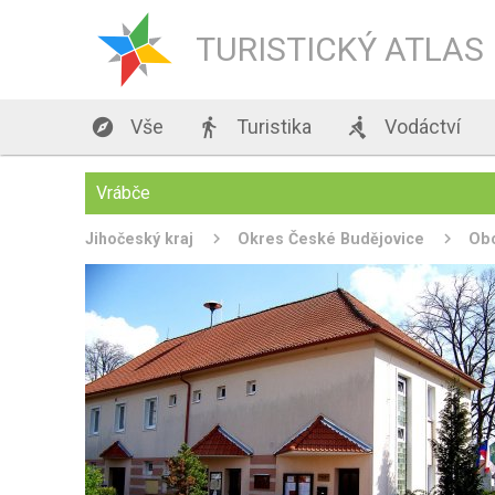
TURISTICKÝ ATLAS

Vše

Turistika

Vodáctví
Vrábče
Jihočeský kraj
Okres České Budějovice
Ob