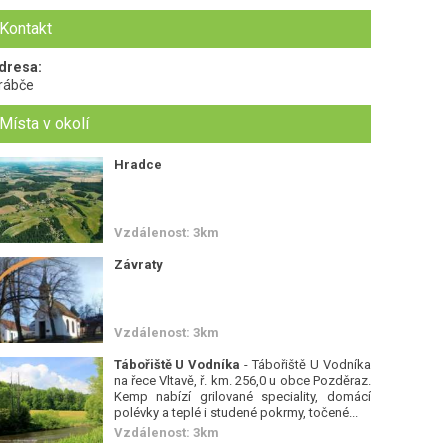
Kontakt
dresa:
rábče
Místa v okolí
Hradce
Vzdálenost: 3km
Závraty
Vzdálenost: 3km
Tábořiště U Vodníka
- Tábořiště U Vodníka
na řece Vltavě, ř. km. 256,0 u obce Pozděraz.
Kemp nabízí grilované speciality, domácí
polévky a teplé i studené pokrmy, točené...
Vzdálenost: 3km