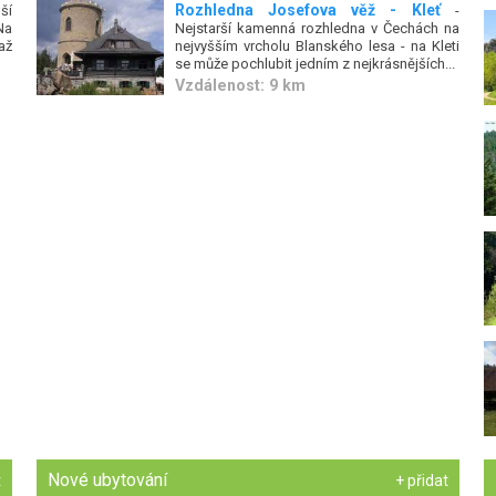
Rozhledna Josefova věž - Kleť
ší
-
Na
Nejstarší kamenná rozhledna v Čechách na
až
nejvyšším vrcholu Blanského lesa - na Kleti
se může pochlubit jedním z nejkrásnějších...
Vzdálenost: 9 km
Nové ubytování
t
+ přidat