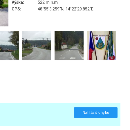
Výška:
522 m n.m.
GPS:
48°55'3.259"N, 14°22'29.852"E
Nahlásit chybu