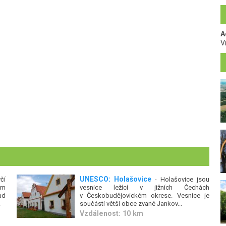
A
V
UNESCO: Holašovice
čí
- Holašovice jsou
ým
vesnice ležící v jižních Čechách
ad
v Českobudějovickém okrese. Vesnice je
.
součástí větší obce zvané Jankov...
Vzdálenost: 10 km