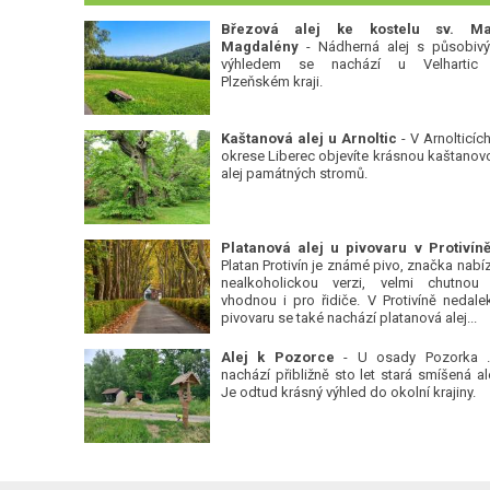
Březová alej ke kostelu sv. Ma
Magdalény
- Nádherná alej s působiv
výhledem se nachází u Velhartic
Plzeňském kraji.
Kaštanová alej u Arnoltic
- V Arnolticích
okrese Liberec objevíte krásnou kaštanov
alej památných stromů.
Platan Protivín je známé pivo, značka nabízí
nealkoholickou verzi, velmi chutnou
vhodnou i pro řidiče. V Protivíně nedale
pivovaru se také nachází platanová alej...
Alej k Pozorce
- U osady Pozorka 
nachází přibližně sto let stará smíšená ale
Je odtud krásný výhled do okolní krajiny.