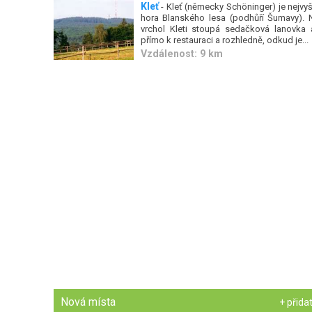
Kleť
- Kleť (německy Schöninger) je nejvyš
hora Blanského lesa (podhůří Šumavy). 
vrchol Kleti stoupá sedačková lanovka 
přímo k restauraci a rozhledně, odkud je...
Vzdálenost: 9 km
Nová místa
+ přida