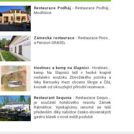
Restaurace Podháj
- Restaurace Podháj -
Modřišice
Zámecká restaurace
- Restaurace Pivovar
a Penzion GRASEL
Hostinec a kemp na Slapnici
- Hostinec a
kemp Na Slapnici leží v hezké krajině
nedaleko soutoku Zbirožského potoka a
řeky Berounky mezi obcemi Skryje a Čilá,
kousek od okouzlující přírodní rezervace...
Restaurant Sequoia
- Restaurace Sequoia
je součástí hotelového resortu Zámek
Ratměřice. Vynikajícímu renomé se těší
především díky nabídce česko-slovenských
gastro klasik v nové svěží podobě.