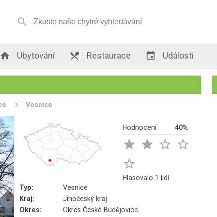


Ubytování

Restaurace

Události
ce
Vesnice
Hodnocení
40%





Hlasovalo 1 lidí
Typ:
Vesnice
Kraj:
Jihočeský kraj
Okres:
Okres České Budějovice