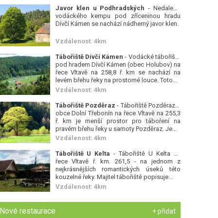
Javor klen u Podhradských
- Nedaleko
vodáckého kempu pod zříceninou hradu
Dívčí Kámen se nachází nádherný javor klen.
Vzdálenost: 4km
Tábořiště Dívčí Kámen
- Vodácké tábořiště
pod hradem Dívčí Kámen (obec Holubov) na
řece Vltavě na 258,8 ř. km se nachází na
levém břehu řeky na prostorné louce. Toto...
Vzdálenost: 4km
Tábořiště Pozděraz
- Tábořiště Pozděraz u
obce Dolní Třebonín na řece Vltavě na 255,3
ř. km je menší prostor pro táboření na
pravém břehu řeky u samoty Pozděraz. Je...
Vzdálenost: 4km
Tábořiště U Kelta
- Tábořiště U Kelta na
řece Vltavě ř. km. 261,5 - na jednom z
nejkrásnějších romantických úseků této
kouzelné řeky. Majitel tábořiště popisuje...
Vzdálenost: 4km
Nové restaurace
+ přidat