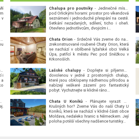
ří
Chalupa pro poutníky
- Jedinečné místo
ým
pod Orlickými horami: prostor pro víkendová
 v
seznámení i jednoduché přespání na cestě.
Setkání nezadaných, sdílení, ticho i oheň.
Otevřeno jednotlivcům, dvojicím i...
 v
Chata Orion
- Srdečně Vás zveme do naší
ou
zrekonstruované roubené Chaty Orion, která
se nachází v oblíbené lyžařské obci Velká
Úpa, patřící k městu Pec pod Sněžkou v
Krkonoších.
Platanová alej u pivovaru v Protivíně
-
Lašské chalupy
- Dopřejte si příjemnou
 i
dovolenou v jedné z prostorných chalup,
 a
které jsou obklopeny nádhernou přírodou a
ko
nabízejí veškeré zázemí pro fantastický
pobyt. Vychutnejte si klidné ráno...
se
Chata U Koníků
- Plánujete vyrazit do
j.
Krušných hor? Zveme Vás do naší Chaty U
Koníků, která se nachází v klidné části obce
Moldava, nedaleko hranic s Německem. Její
poloha potěší všechny nadšence turistiky...