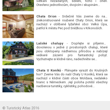
Setkání nezadaných, sdílení, ticho i oheň.
Otevřeno jednotlivcům, dvojicím i skupinám...
Chata Orion
- Srdečně Vás zveme do naší
zrekonstruované roubené Chaty Orion, která se
nachází v oblíbené lyžařské obci Velká Úpa,
patřící k městu Pec pod Sněžkou v Krkonoších.
Lašské chalupy
- Dopřejte si příjemnou
dovolenou v jedné z prostorných chalup, které
jsou obklopeny nádhernou přírodou a nabízejí
veškeré zázemí pro fantastický pobyt.
Vychutnejte si klidné ráno, nadechněte se...
Chata U Koníků
- Plánujete vyrazit do Krušných
hor? Zveme Vás do naší Chaty U Koníků, která se
nachází v klidné části obce Moldava, nedaleko
hranic s Německem. Její poloha potěší všechny
nadšence turistiky, cyklistiky, pohodové...
© Turistický Atlas 2016