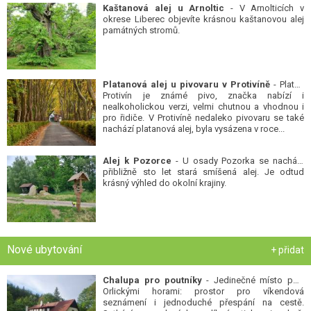
Kaštanová alej u Arnoltic
- V Arnolticích v
okrese Liberec objevíte krásnou kaštanovou alej
památných stromů.
Platanová alej u pivovaru v Protivíně
- Platan
Protivín je známé pivo, značka nabízí i
nealkoholickou verzi, velmi chutnou a vhodnou i
pro řidiče. V Protivíně nedaleko pivovaru se také
nachází platanová alej, byla vysázena v roce...
Alej k Pozorce
- U osady Pozorka se nachází
přibližně sto let stará smíšená alej. Je odtud
krásný výhled do okolní krajiny.
Nové ubytování
+ přidat
Chalupa pro poutníky
- Jedinečné místo pod
Orlickými horami: prostor pro víkendová
seznámení i jednoduché přespání na cestě.