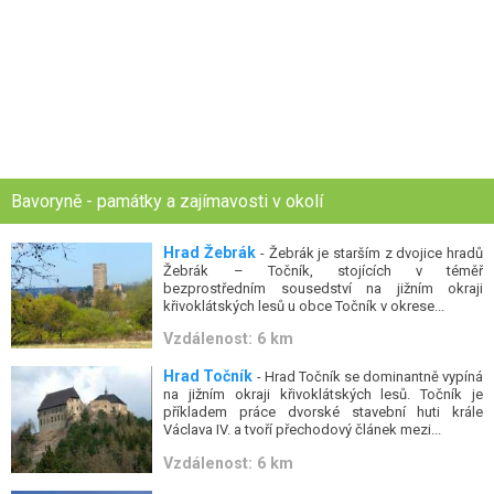
Bavoryně - památky a zajímavosti v okolí
Hrad Žebrák
- Žebrák je starším z dvojice hradů
Žebrák – Točník, stojících v téměř
bezprostředním sousedství na jižním okraji
křivoklátských lesů u obce Točník v okrese...
Vzdálenost: 6 km
Hrad Točník
- Hrad Točník se dominantně vypíná
na jižním okraji křivoklátských lesů. Točník je
příkladem práce dvorské stavební huti krále
Václava IV. a tvoří přechodový článek mezi...
Vzdálenost: 6 km