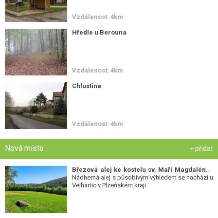
Vzdálenost: 4km
Hředle u Berouna
Vzdálenost: 4km
Chlustina
Vzdálenost: 4km
Nová místa
+ přidat
Březová alej ke kostelu sv. Maří Magdalény
-
Nádherná alej s působivým výhledem se nachází u
Velhartic v Plzeňském kraji.