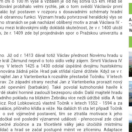
em ční o 100 m výše a vzdálen je od něj sotva 0,5 km. Hrad se
vání probíhalo velmi rychle, jak o tom svědčí Václavův první
palác byl postaven v rozporu s dosavadními schématy hradní
aké obrannou funkci. Význam hradu potvrzoval heraldický vlys se
A
ho stranách se pak nacházel oblíbený motiv a znak Václava IV. -
T
 mezi královskými sídly dokládá skutečnost, že v r. 1400 uložil
W
o, že r. 1409 zde byl projednáván spor o Pražskou univerzitu a
uho. Již od r. 1413 dával totiž Václav přednost Novému hradu u
král Zikmund nejevil o toto sídlo velký zájem. Smrtí Václava IV.
tavy. V letech 1425 a 1430 odolal úspěšně dvojímu husitskému
ována žádná péče. Hrad pak střídal různé držitele. Když se v r.
majitel Jan z Vartenberka k rozsáhle přestavbě Točníku. V letech
rav. Ze západní strany nechal Jan z Vartenberka prorazit nový
uté opevnění (barbakán). Také povolal kutnohorské havíře k
dé skalní hornině zaslouží bezesporu obdiv. Další majitelé hradu
adního pokladu na blízkém Žebráku více nežli údržbě sídla. A tak
icz. Rod Lobkowiczů vlastnil Točník v letech 1552 - 1594 a za
ce, příčného křídla a věže. Na dalších tři sta let připadl Točník
l o své výjimečné postavení, tím se ztratila motivace k jeho
 dočkal své poslední významné události - přenocoval zde císař
pečné zločince a za třicetileté války jako útočiště místnímu
hlídač a hrad se začal postupně měnit ve zříceninu. Adaptace