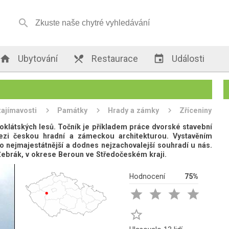


Ubytování

Restaurace

Události
zajímavosti
Památky
Hrady a zámky
Zříceniny
voklátských lesů. Točník je příkladem práce dvorské stavební
mezi českou hradní a zámeckou architekturou. Vystavěním
lo nejmajestátnější a dodnes nejzachovalejší souhradí u nás.
Žebrák, v okrese Beroun ve Středočeském kraji.
Hodnocení
75%




