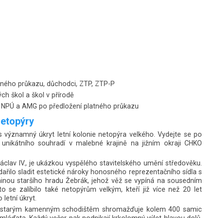
latného průkazu, důchodci, ZTP, ZTP-P
ch škol a škol v přírodě
ci NPÚ a AMG po předložení platného průkazu
netopýry
s významný úkryt letní kolonie netopýra velkého. Vydejte se po
 unikátního souhradí v malebné krajině na jižním okraji CHKO
 Václav IV., je ukázkou vyspělého stavitelského umění středověku.
řilo sladit estetické nároky honosného reprezentačního sídla s
inou staršího hradu Žebrák, jehož věž se vypíná na sousedním
o se zalíbilo také netopýrům velkým, kteří již více než 20 let
 letní úkryt.
d starým kamenným schodištěm shromažďuje kolem 400 samic
mláďata. Každý večer pak podnikají krkolomný výlet hlavou dolů,