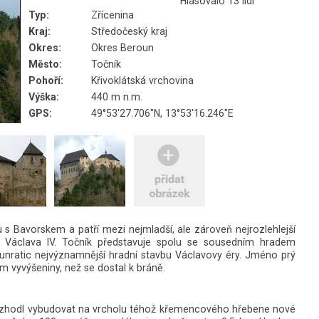
Hlasovalo 13 lidí
Typ:
Zřícenina
Kraj:
Středočeský kraj
Okres:
Okres Beroun
Město:
Točník
Pohoří:
Křivoklátská vrchovina
Výška:
440 m n.m.
GPS:
49°53'27.706"N, 13°53'16.246"E
u s Bavorskem a patří mezi nejmladší, ale zároveň nejrozlehlejší
e Václava IV. Točník představuje spolu se sousedním hradem
nratic nejvýznamnější hradní stavbu Václavovy éry. Jméno prý
em vyvýšeniny, než se dostal k bráně.
 rozhodl vybudovat na vrcholu téhož křemencového hřebene nové