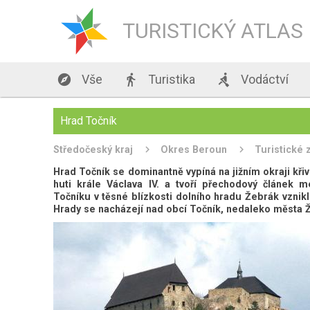
TURISTICKÝ ATLAS

Vše

Turistika

Vodáctví
Hrad Točník
Středočeský kraj
Okres Beroun
Turistické 
Hrad Točník se dominantně vypíná na jižním okraji kři
huti krále Václava IV. a tvoří přechodový článek 
Točníku v těsné blízkosti dolního hradu Žebrák vznik
Hrady se nacházejí nad obcí Točník, nedaleko města 