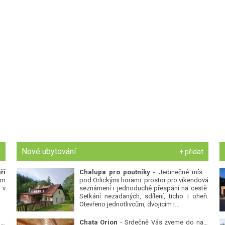
Nové ubytování
t
+ přidat
ří
Chalupa pro poutníky
- Jedinečné místo
ým
pod Orlickými horami: prostor pro víkendová
 v
seznámení i jednoduché přespání na cestě.
Setkání nezadaných, sdílení, ticho i oheň.
Otevřeno jednotlivcům, dvojicím i...
 v
Chata Orion
- Srdečně Vás zveme do naší