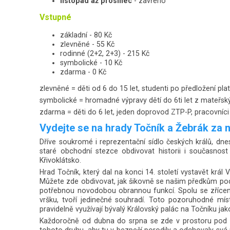
listopad až prosinec
- zavřeno
Vstupné
základní - 80 Kč
zlevněné - 55 Kč
rodinné (2+2, 2+3) - 215 Kč
symbolické - 10 Kč
zdarma - 0 Kč
zlevněné = děti od 6 do 15 let, studenti po předložení p
symbolické = hromadné výpravy dětí do 6ti let z mateřský
zdarma = děti do 6 let, jeden doprovod ZTP-P, pracovní
Vydejte se na hrady Točník a Žebrák za 
Dříve soukromé i reprezentační sídlo českých králů, dne
staré obchodní stezce obdivovat historii i současnost
Křivoklátsko.
Hrad Točník, který dal na konci 14. století vystavět král
Můžete zde obdivovat, jak šikovně se našim předkům poda
potřebnou novodobou obrannou funkcí. Spolu se zřícen
vršku, tvoří jedinečné souhradí. Toto pozoruhodné míst
pravidelně využívají bývalý Královský palác na Točníku jako
Každoročně od dubna do srpna se zde v prostoru po
tohoto druhu, aby tu v bezpečí porodily a odchovaly svá 