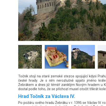
Točník stojí na staré zemské stezce spojující kdysi Prah
české hrady. Je s ním nerozlučně spjato jméno král
Žebrákem a dnes již téměř zaniklým Novým hradem u Ku
dostal podle toho, že se příchozí musel otočit třikrát kol
Hrad Točník za Václava IV.
Po požáru svého hradu Žebráku v r. 1395 se Václav IV.