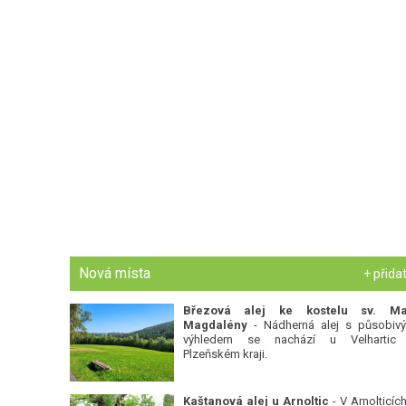
Nová místa
+ přida
Březová alej ke kostelu sv. Ma
Magdalény
- Nádherná alej s působiv
výhledem se nachází u Velhartic
Plzeňském kraji.
Kaštanová alej u Arnoltic
- V Arnolticích