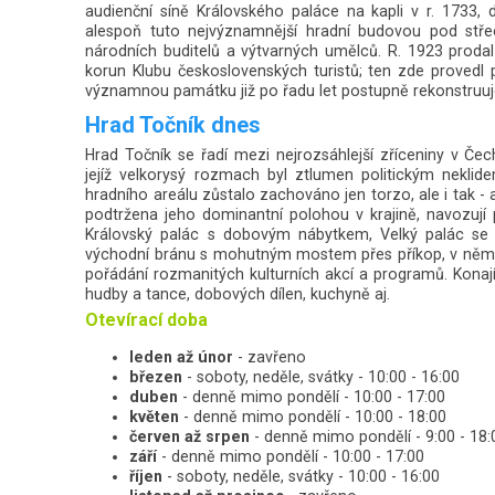
audienční síně Královského paláce na kapli v r. 1733
alespoň tuto nejvýznamnější hradní budovou pod stře
národních buditelů a výtvarných umělců. R. 1923 proda
korun Klubu československých turistů; ten zde provedl pr
významnou památku již po řadu let postupně rekonstruuj
Hrad Točník dnes
Hrad Točník se řadí mezi nejrozsáhlejší zříceniny v Če
jejíž velkorysý rozmach byl ztlumen politickým neklid
hradního areálu zůstalo zachováno jen torzo, ale i tak -
podtržena jeho dominantní polohou v krajině, navozují
Královský palác s dobovým nábytkem, Velký palác se 
východní bránu s mohutným mostem přes příkop, v němž 
pořádání rozmanitých kulturních akcí a programů. Kona
hudby a tance, dobových dílen, kuchyně aj.
Otevírací doba
leden až únor
- zavřeno
březen
- soboty, neděle, svátky - 10:00 - 16:00
duben
- denně mimo pondělí - 10:00 - 17:00
květen
- denně mimo pondělí - 10:00 - 18:00
červen až srpen
- denně mimo pondělí - 9:00 - 18:
září
- denně mimo pondělí - 10:00 - 17:00
říjen
- soboty, neděle, svátky - 10:00 - 16:00