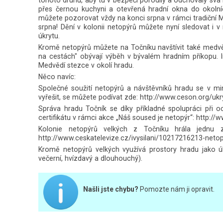
přes černou kuchyni a otevřená hradní okna do okolníc
můžete pozorovat vždy na konci srpna v rámci tradiční 
srpna! Dění v kolonii netopýrů můžete nyní sledovat i
úkrytu.
Kromě netopýrů můžete na Točníku navštívit také medv
na cestách" obývají výběh v bývalém hradním příkopu. I
Medvědí stezce v okolí hradu.
Něco navíc:
Společné soužití netopýrů a návštěvníků hradu se v min
vyřešit, se můžete podívat zde: http://www.ceson.org/uk
Správa hradu Točník se díky příkladné spolupráci při 
certifikátu v rámci akce „Náš soused je netopýr“: http:
Kolonie netopýrů velkých z Točníku hrála jednu 
http://www.ceskatelevize.cz/ivysilani/10217216213-net
Kromě netopýrů velkých využívá prostory hradu jako úkr
večerní, hvízdavý a dlouhouchý).
Našli jste chybu?
Pomozte nám ji opravit.