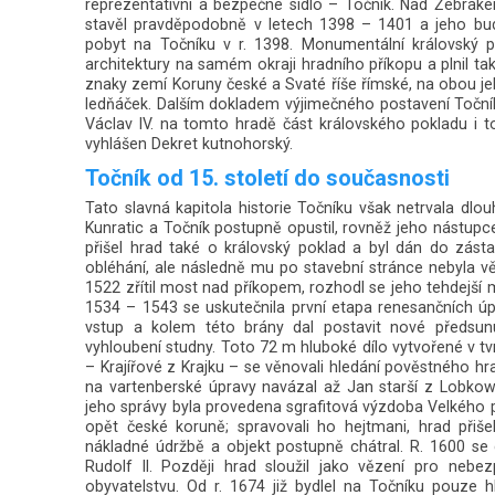
reprezentativní a bezpečné sídlo – Točník. Nad Žebrák
stavěl pravděpodobně v letech 1398 – 1401 a jeho budo
pobyt na Točníku v r. 1398. Monumentální královský 
architektury na samém okraji hradního příkopu a plnil t
znaky zemí Koruny české a Svaté říše římské, na obou je
ledňáček. Dalším dokladem výjimečného postavení Točníku
Václav IV. na tomto hradě část královského pokladu i t
vyhlášen Dekret kutnohorský.
Točník od 15. století do současnosti
Tato slavná kapitola historie Točníku však netrvala dlo
Kunratic a Točník postupně opustil, rovněž jeho nástupce 
přišel hrad také o královský poklad a byl dán do zás
obléhání, ale následně mu po stavební stránce nebyla věn
1522 zřítil most nad příkopem, rozhodl se jeho tehdejší 
1534 – 1543 se uskutečnila první etapa renesančních úp
vstup a kolem této brány dal postavit nové předsun
vyhloubení studny. Toto 72 m hluboké dílo vytvořené v tvr
– Krajířové z Krajku – se věnovali hledání pověstného hr
na vartenberské úpravy navázal až Jan starší z Lobkow
jeho správy byla provedena sgrafitová výzdoba Velkého palá
opět české koruně; spravovali ho hejtmani, hrad přiše
nákladné údržbě a objekt postupně chátral. R. 1600 se
Rudolf II. Později hrad sloužil jako vězení pro nebez
obyvatelstvu. Od r. 1674 již bydlel na Točníku pouze 