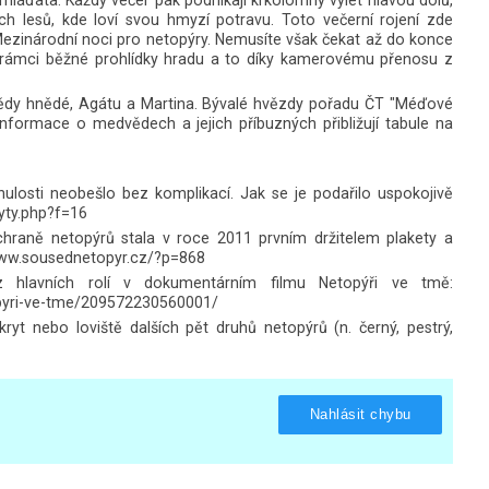
h lesů, kde loví svou hmyzí potravu. Toto večerní rojení zde
Mezinárodní noci pro netopýry. Nemusíte však čekat až do konce
 v rámci běžné prohlídky hradu a to díky kamerovému přenosu z
ědy hnědé, Agátu a Martina. Bývalé hvězdy pořadu ČT "Méďové
nformace o medvědech a jejich příbuzných přibližují tabule na
ulosti neobešlo bez komplikací. Jak se je podařilo uspokojivě
ryty.php?f=16
ochraně netopýrů stala v roce 2011 prvním držitelem plakety a
//www.sousednetopyr.cz/?p=868
z hlavních rolí v dokumentárním filmu Netopýři ve tmě:
opyri-ve-tme/209572230560001/
yt nebo loviště dalších pět druhů netopýrů (n. černý, pestrý,
Nahlásit chybu