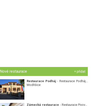
Nové restaurace
+ přidat
Restaurace Podháj
- Restaurace Podháj -
Modřišice
Zámecká restaurace
- Restaurace Pivovar