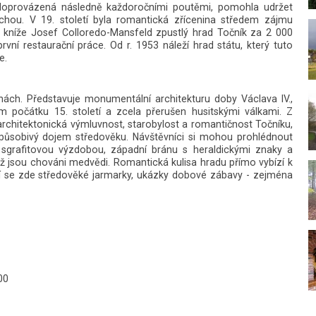
, doprovázená následně každoročními poutěmi, pomohla udržet
chou. V 19. století byla romantická zřícenina středem zájmu
l kníže Josef Colloredo-Mansfeld zpustlý hrad Točník za 2 000
vní restaurační práce. Od r. 1953 náleží hrad státu, který tuto
e.
chách. Představuje monumentální architekturu doby Václava IV.,
em počátku 15. století a zcela přerušen husitskými válkami. Z
 architektonická výmluvnost, starobylost a romantičnost Točníku,
 působivý dojem středověku. Návštěvníci si mohou prohlédnout
sgrafitovou výzdobou, západní bránu s heraldickými znaky a
jsou chováni medvědi. Romantická kulisa hradu přímo vybízí k
jí se zde středověké jarmarky, ukázky dobové zábavy - zejména
00