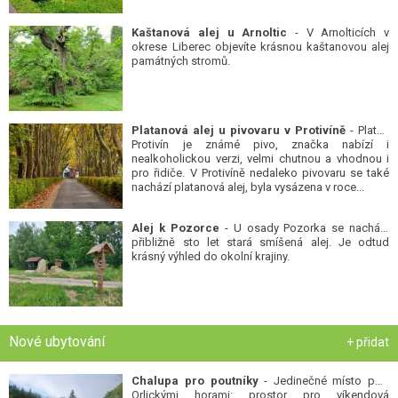
Kaštanová alej u Arnoltic
- V Arnolticích v
okrese Liberec objevíte krásnou kaštanovou alej
památných stromů.
Platanová alej u pivovaru v Protivíně
- Platan
Protivín je známé pivo, značka nabízí i
nealkoholickou verzi, velmi chutnou a vhodnou i
pro řidiče. V Protivíně nedaleko pivovaru se také
nachází platanová alej, byla vysázena v roce...
Alej k Pozorce
- U osady Pozorka se nachází
přibližně sto let stará smíšená alej. Je odtud
krásný výhled do okolní krajiny.
Nové ubytování
+ přidat
Chalupa pro poutníky
- Jedinečné místo pod
Orlickými horami: prostor pro víkendová