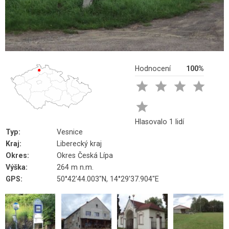
Hodnocení
100%





Hlasovalo 1 lidí
Typ:
Vesnice
Kraj:
Liberecký kraj
Okres:
Okres Česká Lípa
Výška:
264 m n.m.
GPS:
50°42'44.003"N, 14°29'37.904"E