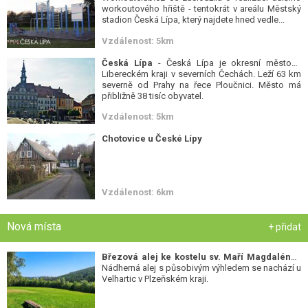
workoutového hřiště - tentokrát v areálu Městský
stadion Česká Lípa, který najdete hned vedle...
Vzdálenost: 5km
Česká Lípa
- Česká Lípa je okresní město v
Libereckém kraji v severních Čechách. Leží 63 km
severně od Prahy na řece Ploučnici. Město má
přibližně 38 tisíc obyvatel.
Vzdálenost: 5km
Chotovice u České Lípy
Vzdálenost: 6km
Nová místa
+ přidat
Březová alej ke kostelu sv. Maří Magdalény
-
Nádherná alej s působivým výhledem se nachází u
Velhartic v Plzeňském kraji.