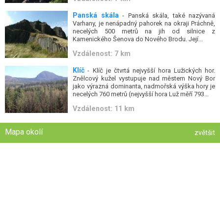
Panská skála
- Panská skála, také nazývaná
Varhany, je nenápadný pahorek na okraji Práchně,
necelých 500 metrů na jih od silnice z
Kamenického Šenova do Nového Brodu. Její...
Vzdálenost: 7 km
Klíč
- Klíč je čtvrtá nejvyšší hora Lužických hor.
Znělcový kužel vystupuje nad městem Nový Bor
jako výrazná dominanta, nadmořská výška hory je
necelých 760 metrů (nejvyšší hora Luž měří 793...
Vzdálenost: 11 km
Mapa okolí
zvětšit