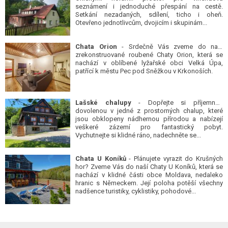
seznámení i jednoduché přespání na cestě.
Setkání nezadaných, sdílení, ticho i oheň.
Otevřeno jednotlivcům, dvojicím i skupinám...
Chata Orion
- Srdečně Vás zveme do naší
zrekonstruované roubené Chaty Orion, která se
nachází v oblíbené lyžařské obci Velká Úpa,
patřící k městu Pec pod Sněžkou v Krkonoších.
Lašské chalupy
- Dopřejte si příjemnou
dovolenou v jedné z prostorných chalup, které
jsou obklopeny nádhernou přírodou a nabízejí
veškeré zázemí pro fantastický pobyt.
Vychutnejte si klidné ráno, nadechněte se...
Chata U Koníků
- Plánujete vyrazit do Krušných
hor? Zveme Vás do naší Chaty U Koníků, která se
nachází v klidné části obce Moldava, nedaleko
hranic s Německem. Její poloha potěší všechny
nadšence turistiky, cyklistiky, pohodové...