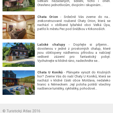
Setkání nezadaných, sdílení, ticho i oheň.
Otevřeno jednotlivcům, dvojicím i skupinám...
Chata Orion
- Srdečně Vás zveme do naší
zrekonstruované roubené Chaty Orion, která se
nachází v oblíbené lyžařské obci Velká Úpa,
patřící k městu Pec pod Sněžkou v Krkonoších.
Lašské chalupy
- Dopřejte si příjemnou
dovolenou v jedné z prostorných chalup, které
jsou obklopeny nádhernou přírodou a nabízejí
veškeré zázemí pro fantastický pobyt.
Vychutnejte si klidné ráno, nadechněte se...
Chata U Koníků
- Plánujete vyrazit do Krušných
hor? Zveme Vás do naší Chaty U Koníků, která se
nachází v klidné části obce Moldava, nedaleko
hranic s Německem. Její poloha potěší všechny
nadšence turistiky, cyklistiky, pohodové...
© Turistický Atlas 2016