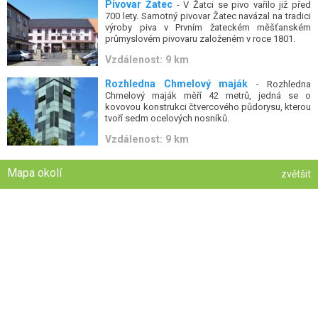
Pivovar Žatec
- V Žatci se pivo vařilo již před
700 lety. Samotný pivovar Žatec navázal na tradici
výroby piva v Prvním žateckém měšťanském
průmyslovém pivovaru založeném v roce 1801.
Vzdálenost: 9 km
Rozhledna Chmelový maják
- Rozhledna
Chmelový maják měří 42 metrů, jedná se o
kovovou konstrukci čtvercového půdorysu, kterou
tvoří sedm ocelových nosníků.
Vzdálenost: 9 km
Mapa okolí
zvětšit