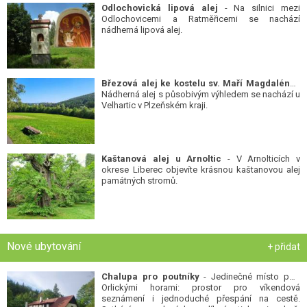
Odlochovická lipová alej
- Na silnici mezi
Odlochovicemi a Ratměřicemi se nachází
nádherná lipová alej.
Březová alej ke kostelu sv. Maří Magdalény
-
Nádherná alej s působivým výhledem se nachází u
Velhartic v Plzeňském kraji.
Kaštanová alej u Arnoltic
- V Arnolticích v
okrese Liberec objevíte krásnou kaštanovou alej
památných stromů.
Nové ubytování
+ přidat
Chalupa pro poutníky
- Jedinečné místo pod
Orlickými horami: prostor pro víkendová
seznámení i jednoduché přespání na cestě.