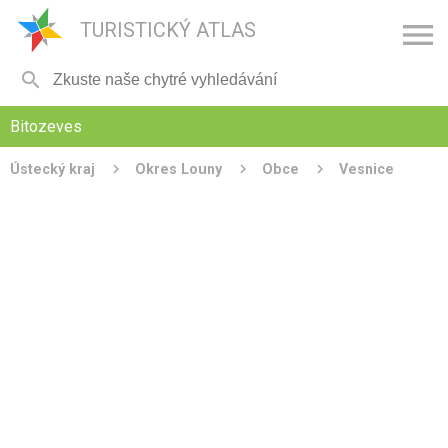

TURISTICKÝ ATLAS

Bitozeves
Ústecký kraj
Okres Louny
Obce
Vesnice