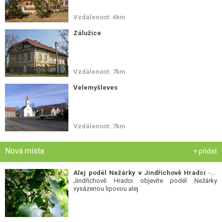
Vzdálenost: 6km
Zálužice
Vzdálenost: 7km
Velemyšleves
Vzdálenost: 7km
Nová místa
+ přidat
Alej podél Nežárky v Jindřichově Hradci
- V
Jindřichově Hradci objevíte podél Nežárky
vysázenou lipovou alej.