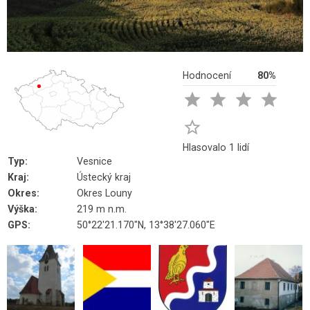
Hodnocení
80%





Hlasovalo 1 lidí
Typ:
Vesnice
Kraj:
Ústecký kraj
Okres:
Okres Louny
Výška:
219 m n.m.
GPS:
50°22'21.170"N, 13°38'27.060"E