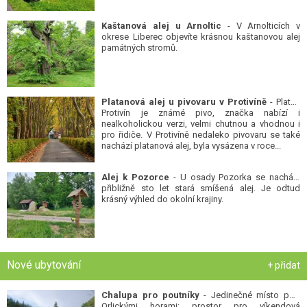
Kaštanová alej u Arnoltic
- V Arnolticích v
okrese Liberec objevíte krásnou kaštanovou alej
památných stromů.
Platanová alej u pivovaru v Protivíně
- Platan
Protivín je známé pivo, značka nabízí i
nealkoholickou verzi, velmi chutnou a vhodnou i
pro řidiče. V Protivíně nedaleko pivovaru se také
nachází platanová alej, byla vysázena v roce...
Alej k Pozorce
- U osady Pozorka se nachází
přibližně sto let stará smíšená alej. Je odtud
krásný výhled do okolní krajiny.
Nové ubytování
+ přidat
Chalupa pro poutníky
- Jedinečné místo pod
Orlickými horami: prostor pro víkendová