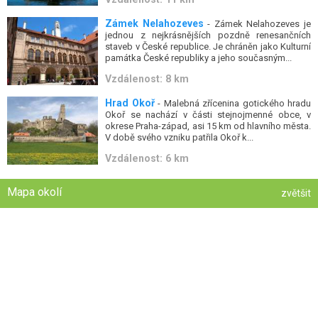
Zámek Nelahozeves
- Zámek Nelahozeves je
jednou z nejkrásnějších pozdně renesančních
staveb v České republice. Je chráněn jako Kulturní
památka České republiky a jeho současným...
Vzdálenost: 8 km
Hrad Okoř
- Malebná zřícenina gotického hradu
Okoř se nachází v části stejnojmenné obce, v
okrese Praha-západ, asi 15 km od hlavního města.
V době svého vzniku patřila Okoř k...
Vzdálenost: 6 km
Mapa okolí
zvětšit