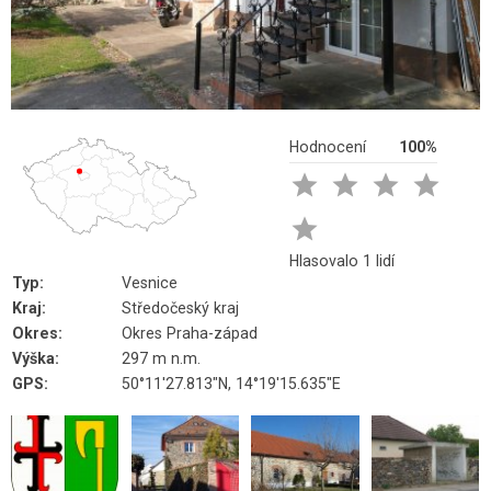
Hodnocení
100%





Hlasovalo 1 lidí
Typ:
Vesnice
Kraj:
Středočeský kraj
Okres:
Okres Praha-západ
Výška:
297 m n.m.
GPS:
50°11'27.813"N, 14°19'15.635"E