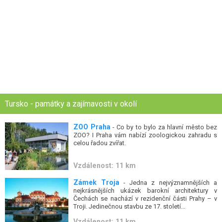
Tursko - památky a zajímavosti v okolí
ZOO Praha
- Co by to bylo za hlavní město bez
ZOO? I Praha vám nabízí zoologickou zahradu s
celou řadou zvířat.
Vzdálenost: 11 km
Zámek Troja
- Jedna z nejvýznamnějších a
nejkrásnějších ukázek barokní architektury v
Čechách se nachází v rezidenční části Prahy – v
Troji. Jedinečnou stavbu ze 17. století...
Vzdálenost: 11 km