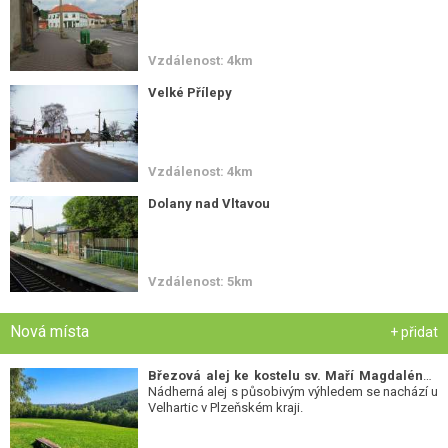
Vzdálenost: 4km
Velké Přílepy
Vzdálenost: 4km
Dolany nad Vltavou
Vzdálenost: 5km
Nová místa
+ přidat
Březová alej ke kostelu sv. Maří Magdalény
-
Nádherná alej s působivým výhledem se nachází u
Velhartic v Plzeňském kraji.