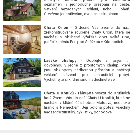
seznámení i jednoduché přespání na cestě.
Setkání nezadaných, sdílení, ticho i oheň.
Otevřeno jednotlivcům, dvojicím i skupinám...
Chata Orion
- Srdečně Vás zveme do naší
zrekonstruované roubené Chaty Orion, která se
nachází v oblíbené lyžařské obci Velká Úpa,
patřící k městu Pec pod Sněžkou v Krkonoších.
Lašské chalupy
- Dopřejte si příjemnou
dovolenou v jedné z prostorných chalup, které
jsou obklopeny nádhernou přírodou a nabízejí
veškeré zázemí pro fantastický pobyt.
Vychutnejte si klidné ráno, nadechněte se...
Chata U Koníků
- Plánujete vyrazit do Krušných
hor? Zveme Vás do naší Chaty U Koníků, která se
nachází v klidné části obce Moldava, nedaleko
hranic s Německem. Její poloha potěší všechny
nadšence turistiky, cyklistiky, pohodové...