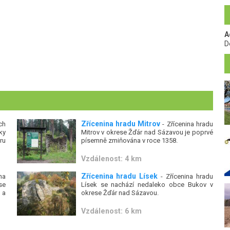
A
D
Zřícenina hradu Mitrov
ch
- Zřícenina hradu
ky
Mitrov v okrese Žďár nad Sázavou je poprvé
ru
písemně zmiňována v roce 1358.
Vzdálenost: 4 km
Zřícenina hradu Lísek
na
- Zřícenina hradu
se
Lísek se nachází nedaleko obce Bukov v
 a
okrese Žďár nad Sázavou.
Vzdálenost: 6 km