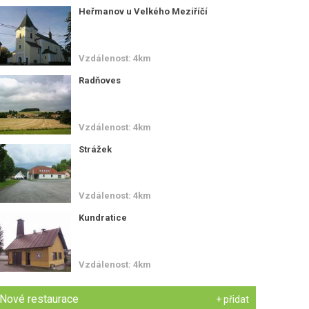
Heřmanov u Velkého Meziříčí
Vzdálenost: 4km
Radňoves
Vzdálenost: 4km
Strážek
Vzdálenost: 4km
Kundratice
Vzdálenost: 4km
Nové restaurace
+ přidat