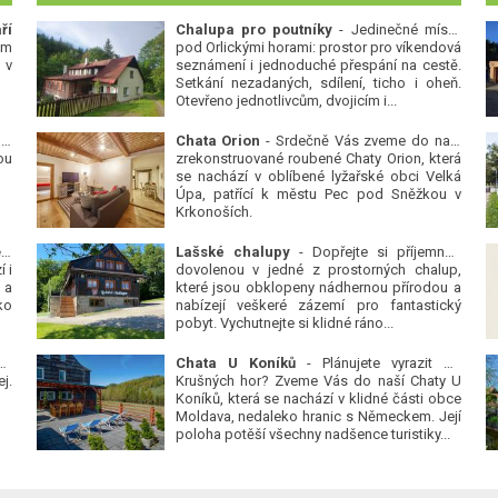
ří
Chalupa pro poutníky
- Jedinečné místo
ým
pod Orlickými horami: prostor pro víkendová
 v
seznámení i jednoduché přespání na cestě.
Setkání nezadaných, sdílení, ticho i oheň.
Otevřeno jednotlivcům, dvojicím i...
 v
Chata Orion
- Srdečně Vás zveme do naší
ou
zrekonstruované roubené Chaty Orion, která
se nachází v oblíbené lyžařské obci Velká
Úpa, patřící k městu Pec pod Sněžkou v
Krkonoších.
Platanová alej u pivovaru v Protivíně
-
Lašské chalupy
- Dopřejte si příjemnou
 i
dovolenou v jedné z prostorných chalup,
 a
které jsou obklopeny nádhernou přírodou a
ko
nabízejí veškeré zázemí pro fantastický
pobyt. Vychutnejte si klidné ráno...
se
Chata U Koníků
- Plánujete vyrazit do
j.
Krušných hor? Zveme Vás do naší Chaty U
Koníků, která se nachází v klidné části obce
Moldava, nedaleko hranic s Německem. Její
poloha potěší všechny nadšence turistiky...