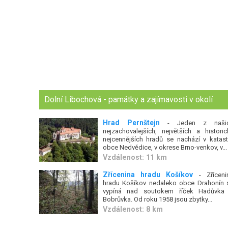
Dolní Libochová - památky a zajímavosti v okolí
Hrad Pernštejn
- Jeden z naši
nejzachovalejších, největších a historic
nejcennějších hradů se nachází v katast
obce Nedvědice, v okrese Brno-venkov, v...
Vzdálenost: 11 km
Zřícenina hradu Košíkov
- Zříceni
hradu Košíkov nedaleko obce Drahonín 
vypíná nad soutokem říček Hadůvka
Bobrůvka. Od roku 1958 jsou zbytky...
Vzdálenost: 8 km