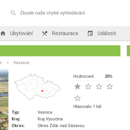


Ubytování

Restaurace

Události
e
Vesnice
Hodnocení
20%





Hlasovalo 1 lidí
Typ:
Vesnice
Kraj:
Kraj Vysočina
Okres:
Okres Žďár nad Sázavou