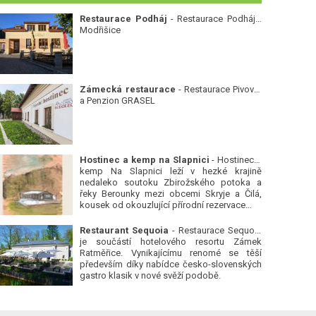
Restaurace Podháj
- Restaurace Podháj -
Modřišice
Zámecká restaurace
- Restaurace Pivovar
a Penzion GRASEL
Hostinec a kemp na Slapnici
- Hostinec a
kemp Na Slapnici leží v hezké krajině
nedaleko soutoku Zbirožského potoka a
řeky Berounky mezi obcemi Skryje a Čilá,
kousek od okouzlující přírodní rezervace...
Restaurant Sequoia
- Restaurace Sequoia
je součástí hotelového resortu Zámek
Ratměřice. Vynikajícímu renomé se těší
především díky nabídce česko-slovenských
gastro klasik v nové svěží podobě.