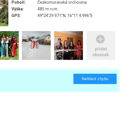
Pohoří:
Českomoravská vrchovina
Výška:
485 m n.m.
GPS:
49°24'29.971"N, 16°11'4.996"E
Nahlásit chybu