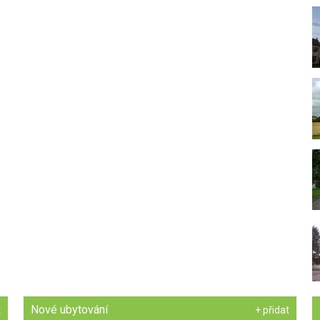
Nové ubytování
t
+ přidat