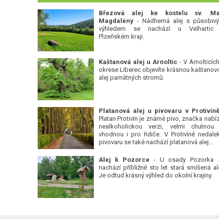
Březová alej ke kostelu sv. Ma
Magdalény
- Nádherná alej s působiv
výhledem se nachází u Velhartic
Plzeňském kraji.
Kaštanová alej u Arnoltic
- V Arnolticích
okrese Liberec objevíte krásnou kaštanov
alej památných stromů.
Platan Protivín je známé pivo, značka nabízí
nealkoholickou verzi, velmi chutnou
vhodnou i pro řidiče. V Protivíně nedale
pivovaru se také nachází platanová alej...
Alej k Pozorce
- U osady Pozorka 
nachází přibližně sto let stará smíšená ale
Je odtud krásný výhled do okolní krajiny.