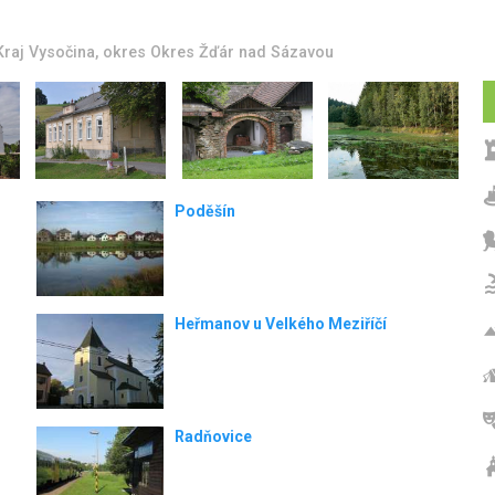
Kraj Vysočina
, okres
Okres Žďár nad Sázavou
Poděšín
Heřmanov u Velkého Meziříčí
Radňovice