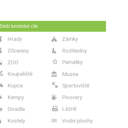
Další turistické cíle
Hrady
Zámky


Zříceniny
Rozhledny



Památky
ZOO


Koupaliště
Muzea



Kopce
Sportoviště
Kempy
Pivovary



Lázně
Divadla

Kostely
Vodní plochy

