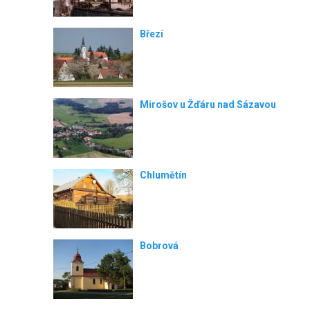
Březí
Mirošov u Žďáru nad Sázavou
Chlumětín
Bobrová