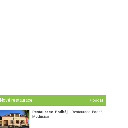
Nové restaurace
+ přidat
Restaurace Podháj
- Restaurace Podháj -
Modřišice