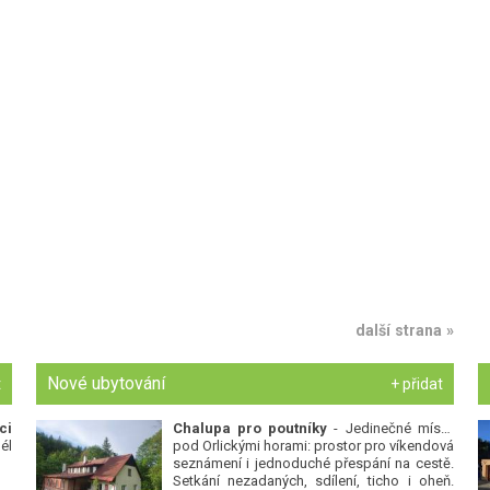
další strana »
Nové ubytování
t
+ přidat
ci
Chalupa pro poutníky
- Jedinečné místo
él
pod Orlickými horami: prostor pro víkendová
seznámení i jednoduché přespání na cestě.
Setkání nezadaných, sdílení, ticho i oheň.