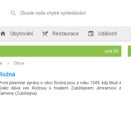


Ubytování

Restaurace

Události
celá ČR
a
Obce
Žďár nad Sázavou
Žďár nad Sázavou je okresní město v kraji Vysočina na pomezí
Čech a Moravy, 31 km severovýchodně od Jihlavy. Město leží v
centrální části Českomoravské vrchoviny ve Žďárských vrších na
řece Sázavě. Velká část města zasahuje do CHKO Žďárské vrchy.
V roce 2011 zde žilo téměř 23 tisíc obyvatel.