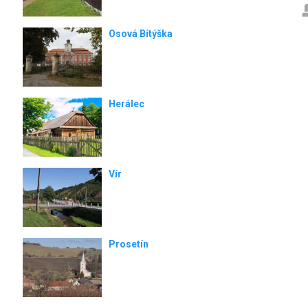
Osová Bítýška
Herálec
Vír
Prosetín