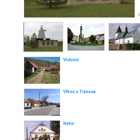
Vidonín
Vlkov u Tišnova
Netín