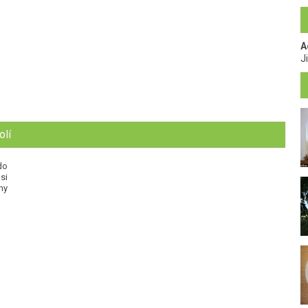
A
J
olí
do
si
ny