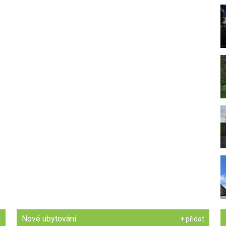
Nové ubytování
t
+ přidat