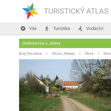
TURISTICKÝ ATLAS

Vše

Turistika

Vodáctví
Jindřichovice u Jihlavy
Kraj Vysočina
Okres Jihlava
Obce
Ves