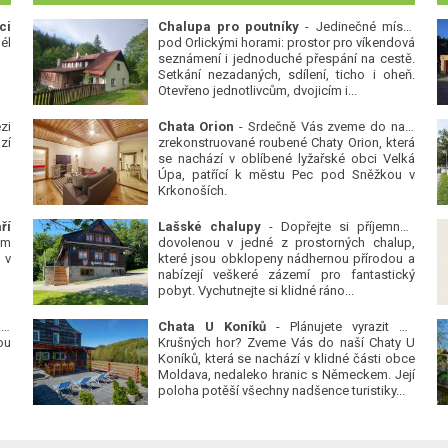
ci
Chalupa pro poutníky
- Jedinečné místo
él
pod Orlickými horami: prostor pro víkendová
seznámení i jednoduché přespání na cestě.
Setkání nezadaných, sdílení, ticho i oheň.
Otevřeno jednotlivcům, dvojicím i...
zi
Chata Orion
- Srdečně Vás zveme do naší
zí
zrekonstruované roubené Chaty Orion, která
se nachází v oblíbené lyžařské obci Velká
Úpa, patřící k městu Pec pod Sněžkou v
Krkonoších.
ří
Lašské chalupy
- Dopřejte si příjemnou
ým
dovolenou v jedné z prostorných chalup,
 v
které jsou obklopeny nádhernou přírodou a
nabízejí veškeré zázemí pro fantastický
pobyt. Vychutnejte si klidné ráno...
 v
Chata U Koníků
- Plánujete vyrazit do
ou
Krušných hor? Zveme Vás do naší Chaty U
Koníků, která se nachází v klidné části obce
Moldava, nedaleko hranic s Německem. Její
poloha potěší všechny nadšence turistiky...