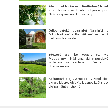
Alej podél Nežárky v Jindřichově Hrad
- V Jindřichově Hradci objevíte pod
Nežárky vysázenou lipovou alej.
Odlochovická lipová alej
- Na silnici me
Odlochovicemi a Ratměřicemi se nachá
nádherná lipová alej.
Březová alej ke kostelu sv. Ma
Magdalény
- Nádherná alej s působiv
výhledem se nachází u Velhartic
Plzeňském kraji.
Kaštanová alej u Arnoltic
- V Arnolticích
okrese Liberec objevíte krásnou kaštanov
alej památných stromů.