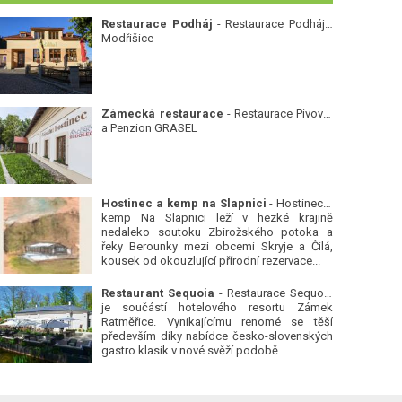
Restaurace Podháj
- Restaurace Podháj -
Modřišice
Zámecká restaurace
- Restaurace Pivovar
a Penzion GRASEL
Hostinec a kemp na Slapnici
- Hostinec a
kemp Na Slapnici leží v hezké krajině
nedaleko soutoku Zbirožského potoka a
řeky Berounky mezi obcemi Skryje a Čilá,
kousek od okouzlující přírodní rezervace...
Restaurant Sequoia
- Restaurace Sequoia
je součástí hotelového resortu Zámek
Ratměřice. Vynikajícímu renomé se těší
především díky nabídce česko-slovenských
gastro klasik v nové svěží podobě.