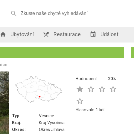


Ubytování

Restaurace

Události
nice
Hodnocení
20%





Hlasovalo 1 lidí
Typ:
Vesnice
Kraj:
Kraj Vysočina
Okres:
Okres Jihlava