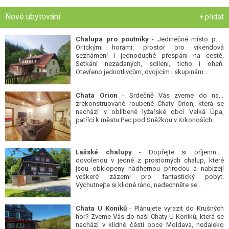
Nové ubytování
+ přidat
Chalupa pro poutníky
- Jedinečné místo pod
Orlickými horami: prostor pro víkendová
seznámení i jednoduché přespání na cestě.
Setkání nezadaných, sdílení, ticho i oheň.
Otevřeno jednotlivcům, dvojicím i skupinám...
Chata Orion
- Srdečně Vás zveme do naší
zrekonstruované roubené Chaty Orion, která se
nachází v oblíbené lyžařské obci Velká Úpa,
patřící k městu Pec pod Sněžkou v Krkonoších.
Lašské chalupy
- Dopřejte si příjemnou
dovolenou v jedné z prostorných chalup, které
jsou obklopeny nádhernou přírodou a nabízejí
veškeré zázemí pro fantastický pobyt.
Vychutnejte si klidné ráno, nadechněte se...
Chata U Koníků
- Plánujete vyrazit do Krušných
hor? Zveme Vás do naší Chaty U Koníků, která se
nachází v klidné části obce Moldava, nedaleko