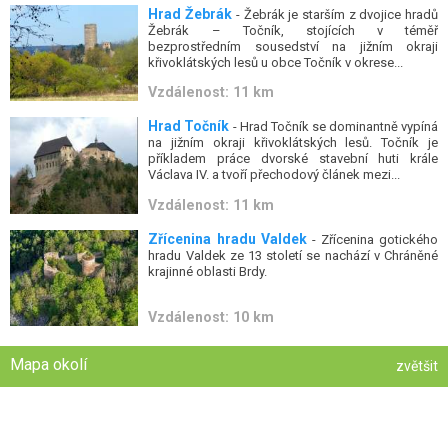
Hrad Žebrák
- Žebrák je starším z dvojice hradů
Žebrák – Točník, stojících v téměř
bezprostředním sousedství na jižním okraji
křivoklátských lesů u obce Točník v okrese...
Vzdálenost: 11 km
Hrad Točník
- Hrad Točník se dominantně vypíná
na jižním okraji křivoklátských lesů. Točník je
příkladem práce dvorské stavební huti krále
Václava IV. a tvoří přechodový článek mezi...
Vzdálenost: 11 km
Zřícenina hradu Valdek
- Zřícenina gotického
hradu Valdek ze 13 století se nachází v Chráněné
krajinné oblasti Brdy.
Vzdálenost: 10 km
Mapa okolí
zvětšit