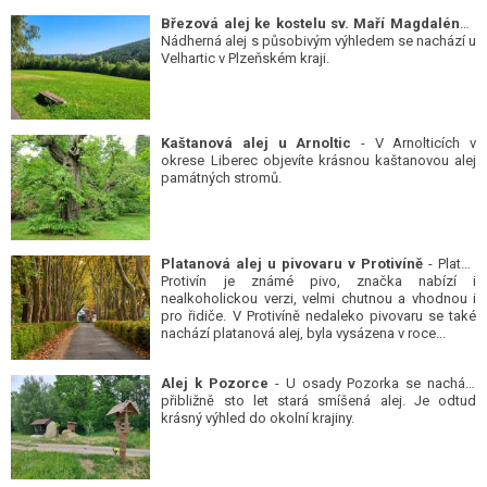
Březová alej ke kostelu sv. Maří Magdalény
-
Nádherná alej s působivým výhledem se nachází u
Velhartic v Plzeňském kraji.
Kaštanová alej u Arnoltic
- V Arnolticích v
okrese Liberec objevíte krásnou kaštanovou alej
památných stromů.
Platanová alej u pivovaru v Protivíně
- Platan
Protivín je známé pivo, značka nabízí i
nealkoholickou verzi, velmi chutnou a vhodnou i
pro řidiče. V Protivíně nedaleko pivovaru se také
nachází platanová alej, byla vysázena v roce...
Alej k Pozorce
- U osady Pozorka se nachází
přibližně sto let stará smíšená alej. Je odtud
krásný výhled do okolní krajiny.