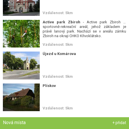
Vzdálenost: 5km
Active park Zbiroh
- Active park Zbiroh je
sportovně-rekreační areál, jehož základem je
právě lanový park. Nachází se v areálu zámku
Zbiroh na okraji CHKO Křivoklátsko.
Vzdálenost: 5km
Újezd u Komárova
Vzdálenost: 5km
Plískov
Vzdálenost: 5km
Nová místa
+ přidat