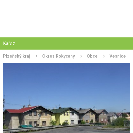
Kařez
Plzeňský kraj
Okres Rokycany
Obce
Vesnice