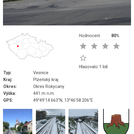
Hodnocení
80%





Hlasovalo 1 lidí
Typ:
Vesnice
Kraj:
Plzeňský kraj
Okres:
Okres Rokycany
Výška:
441 m n.m.
GPS:
49°49'14.663"N, 13°46'58.206"E