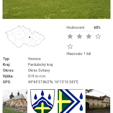
Hodnocení
60%





Hlasovalo 1 lidí
Typ:
Vesnice
Kraj:
Pardubický kraj
Okres:
Okres Svitavy
Výška:
519 m n.m.
GPS:
49°44'37.863"N, 16°13'10.343"E