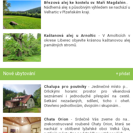
Březová alej ke kostelu sv. Maří Magdalény
-
Nádherná alej s působivým výhledem se nachází u
Velhartic v Plzeňském kraji.
Kaštanová alej u Arnoltic
- V Arnolticích v
okrese Liberec objevíte krásnou kaštanovou alej
památných stromů.
Nové ubytování
+ přidat
Chalupa pro poutníky
- Jedinečné místo pod
Orlickými horami: prostor pro víkendová
seznámení i jednoduché přespání na cestě.
Setkání nezadaných, sdílení, ticho i oheň.
Otevřeno jednotlivcům, dvojicím i skupinám...
Chata Orion
- Srdečně Vás zveme do naší
zrekonstruované roubené Chaty Orion, která se
nachází v oblíbené lyžařské obci Velká Úpa,