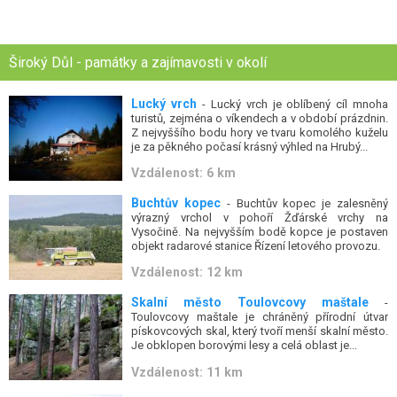
Široký Důl - památky a zajímavosti v okolí
Lucký vrch
- Lucký vrch je oblíbený cíl mnoha
turistů, zejména o víkendech a v období prázdnin.
Z nejvyššího bodu hory ve tvaru komolého kuželu
je za pěkného počasí krásný výhled na Hrubý...
Vzdálenost: 6 km
Buchtův kopec
- Buchtův kopec je zalesněný
výrazný vrchol v pohoří Žďárské vrchy na
Vysočině. Na nejvyšším bodě kopce je postaven
objekt radarové stanice Řízení letového provozu.
Vzdálenost: 12 km
Skalní město Toulovcovy maštale
-
Toulovcovy maštale je chráněný přírodní útvar
pískovcových skal, který tvoří menší skalní město.
Je obklopen borovými lesy a celá oblast je...
Vzdálenost: 11 km