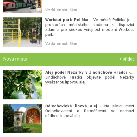
Vzdálenost: 5km
Workout park Polička
- Ve městě Polička je v
prostorách městského stadionu k dispozici
zdarma pro širokou veřejnost moderní Workout
park.
Vzdálenost: 5km
Nová místa
+ přidat
Alej podél Nežárky v Jindřichově Hradci
- V
Jindřichově Hradci objevíte podél Nežárky
vysázenou lipovou alej.
Odlochovická lipová alej
- Na silnici mezi
Odlochovicemi a Ratměřicemi se nachází
nádherná lipová alej.