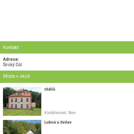
Kontakt
Adresa:
Široký Důl
Místa v okolí
Oldřiš
Vzdálenost: 3km
Lubná u Svitav