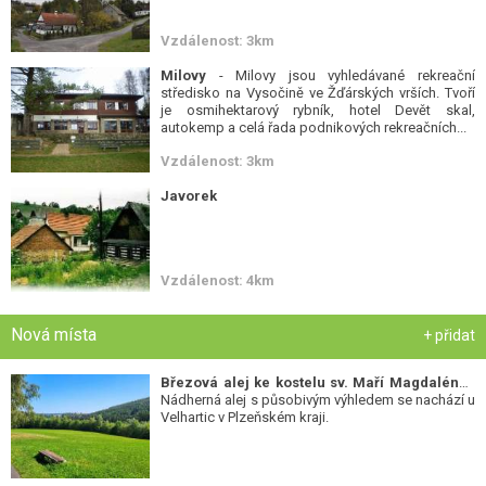
Vzdálenost: 3km
Milovy
- Milovy jsou vyhledávané rekreační
středisko na Vysočině ve Žďárských vrších. Tvoří
je osmihektarový rybník, hotel Devět skal,
autokemp a celá řada podnikových rekreačních...
Vzdálenost: 3km
Javorek
Vzdálenost: 4km
Nová místa
+ přidat
Březová alej ke kostelu sv. Maří Magdalény
-
Nádherná alej s působivým výhledem se nachází u
Velhartic v Plzeňském kraji.