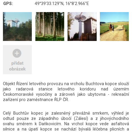
GPS:
49°39'33.129"N, 16°8'2.966"E
Objekt Řízení letového provozu na vrcholu Buchtova kopce slouží
jako radarová stanice letového koridoru nad územím
Českomoravské vysočiny a zároveň jako ubytovna - rekreační
zařízení pro zaměstnance ŘLP ČR.
Celý Buchtův kopec je zalesněný převážně smrkem, výhled je
odtud pouze ze západního úbočí (Zálesí) a z jihovýchodního
svahu směrem k Daňkovicím. Na vrchol kopce vede asfaltová
silnice a na úpatí kopce se nachází bývalá léčebna plicních a