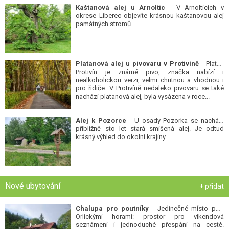
Kaštanová alej u Arnoltic
- V Arnolticích v
okrese Liberec objevíte krásnou kaštanovou alej
památných stromů.
Platanová alej u pivovaru v Protivíně
- Platan
Protivín je známé pivo, značka nabízí i
nealkoholickou verzi, velmi chutnou a vhodnou i
pro řidiče. V Protivíně nedaleko pivovaru se také
nachází platanová alej, byla vysázena v roce...
Alej k Pozorce
- U osady Pozorka se nachází
přibližně sto let stará smíšená alej. Je odtud
krásný výhled do okolní krajiny.
Nové ubytování
+ přidat
Chalupa pro poutníky
- Jedinečné místo pod
Orlickými horami: prostor pro víkendová
seznámení i jednoduché přespání na cestě.