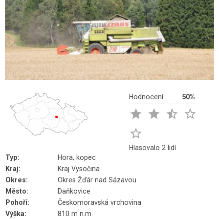
Hodnocení
50%





Hlasovalo 2 lidí
Typ:
Hora, kopec
Kraj:
Kraj Vysočina
Okres:
Okres Žďár nad Sázavou
Město:
Daňkovice
Pohoří:
Českomoravská vrchovina
Výška:
810 m n.m.