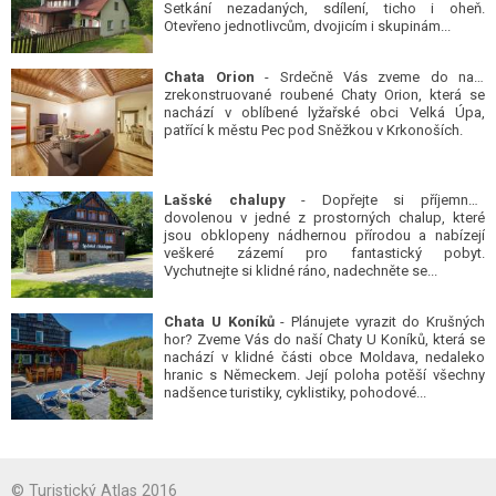
Setkání nezadaných, sdílení, ticho i oheň.
Otevřeno jednotlivcům, dvojicím i skupinám...
Chata Orion
- Srdečně Vás zveme do naší
zrekonstruované roubené Chaty Orion, která se
nachází v oblíbené lyžařské obci Velká Úpa,
patřící k městu Pec pod Sněžkou v Krkonoších.
Lašské chalupy
- Dopřejte si příjemnou
dovolenou v jedné z prostorných chalup, které
jsou obklopeny nádhernou přírodou a nabízejí
veškeré zázemí pro fantastický pobyt.
Vychutnejte si klidné ráno, nadechněte se...
Chata U Koníků
- Plánujete vyrazit do Krušných
hor? Zveme Vás do naší Chaty U Koníků, která se
nachází v klidné části obce Moldava, nedaleko
hranic s Německem. Její poloha potěší všechny
nadšence turistiky, cyklistiky, pohodové...
© Turistický Atlas 2016