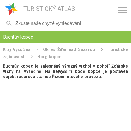

TURISTICKÝ ATLAS

Buchtův kopec
Kraj Vysočina
Okres Žďár nad Sázavou
Turistické
zajímavosti
Hory, kopce
Buchtův kopec je zalesněný výrazný vrchol v pohoří Žďárské
vrchy na Vysočině. Na nejvyšším bodě kopce je postaven
objekt radarové stanice Řízení letového provozu.