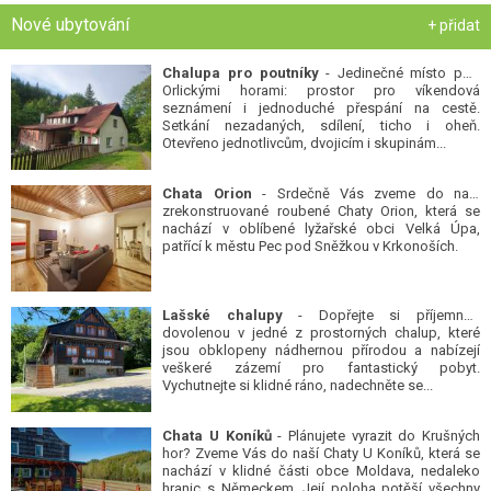
Nové ubytování
+ přidat
Chalupa pro poutníky
- Jedinečné místo pod
Orlickými horami: prostor pro víkendová
seznámení i jednoduché přespání na cestě.
Setkání nezadaných, sdílení, ticho i oheň.
Otevřeno jednotlivcům, dvojicím i skupinám...
Chata Orion
- Srdečně Vás zveme do naší
zrekonstruované roubené Chaty Orion, která se
nachází v oblíbené lyžařské obci Velká Úpa,
patřící k městu Pec pod Sněžkou v Krkonoších.
Lašské chalupy
- Dopřejte si příjemnou
dovolenou v jedné z prostorných chalup, které
jsou obklopeny nádhernou přírodou a nabízejí
veškeré zázemí pro fantastický pobyt.
Vychutnejte si klidné ráno, nadechněte se...
Chata U Koníků
- Plánujete vyrazit do Krušných
hor? Zveme Vás do naší Chaty U Koníků, která se
nachází v klidné části obce Moldava, nedaleko
hranic s Německem. Její poloha potěší všechny