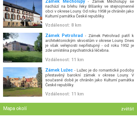
Zámek Měcholupy
- Zámek Měcholupy se
nachází na břehu řeky Blšanky ve stejnojmenné
obci v okrese Louny. Od roku 1958 je chráněn jako
Kulturní památka České republiky.
Vzdálenost: 8 km
Zámek Petrohrad
- Zámek Petrohrad patří k
architektonickým skvostům v okrese Louny. Dnes
je však veřejnosti nepřístupný - od roku 1952 je
zde umístěna psychiatrická léčebna.
Vzdálenost: 11 km
Zámek Lužec
- Lužec je do romantické podoby
přestavěný barokní zámek v okrese Louny. V
současné době je chráněn jako Kulturní památka
České republiky.
Vzdálenost: 11 km
Mapa okolí
zvětšit