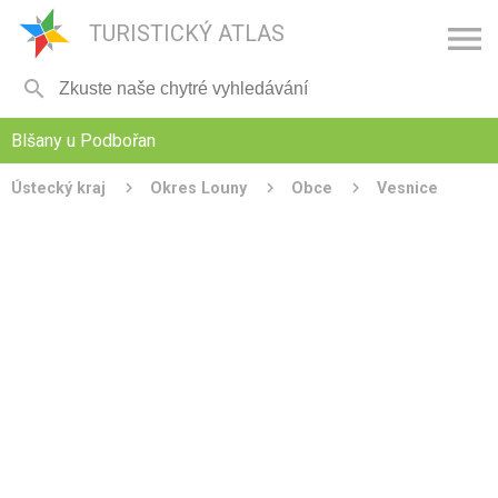

TURISTICKÝ ATLAS

Blšany u Podbořan
Ústecký kraj
Okres Louny
Obce
Vesnice