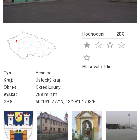
Hodnocení
20%





Hlasovalo 1 lidí
Typ:
Vesnice
Kraj:
Ústecký kraj
Okres:
Okres Louny
Výška:
288 m n.m.
GPS:
50°13'0.277"N, 13°28'17.703"E