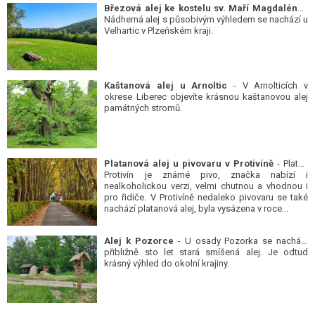
Březová alej ke kostelu sv. Maří Magdalény
-
Nádherná alej s působivým výhledem se nachází u
Velhartic v Plzeňském kraji.
Kaštanová alej u Arnoltic
- V Arnolticích v
okrese Liberec objevíte krásnou kaštanovou alej
památných stromů.
Platanová alej u pivovaru v Protivíně
- Platan
Protivín je známé pivo, značka nabízí i
nealkoholickou verzi, velmi chutnou a vhodnou i
pro řidiče. V Protivíně nedaleko pivovaru se také
nachází platanová alej, byla vysázena v roce...
Alej k Pozorce
- U osady Pozorka se nachází
přibližně sto let stará smíšená alej. Je odtud
krásný výhled do okolní krajiny.