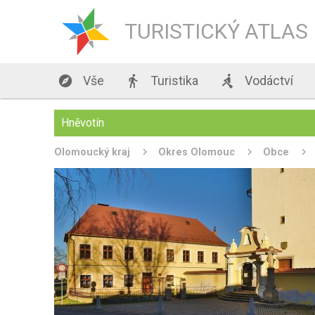
TURISTICKÝ ATLAS

Vše

Turistika

Vodáctví
Hněvotín
Olomoucký kraj
Okres Olomouc
Obce