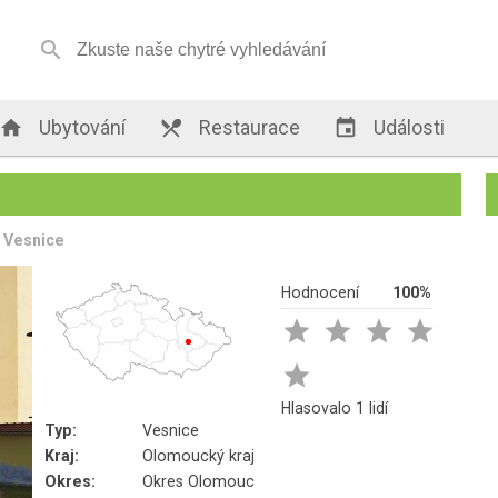


Ubytování

Restaurace

Události
Vesnice
Hodnocení
100%





Hlasovalo 1 lidí
Typ:
Vesnice
Kraj:
Olomoucký kraj
Okres:
Okres Olomouc