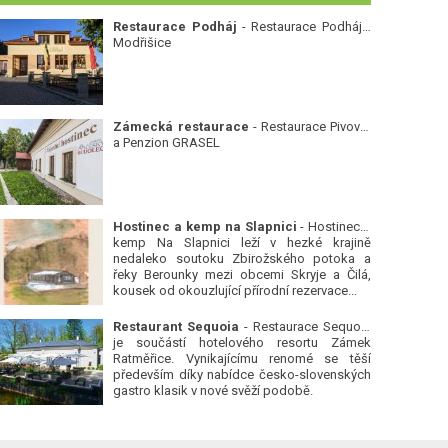
Restaurace Podháj
- Restaurace Podháj -
Modřišice
Zámecká restaurace
- Restaurace Pivovar
a Penzion GRASEL
Hostinec a kemp na Slapnici
- Hostinec a
kemp Na Slapnici leží v hezké krajině
nedaleko soutoku Zbirožského potoka a
řeky Berounky mezi obcemi Skryje a Čilá,
kousek od okouzlující přírodní rezervace...
Restaurant Sequoia
- Restaurace Sequoia
je součástí hotelového resortu Zámek
Ratměřice. Vynikajícímu renomé se těší
především díky nabídce česko-slovenských
gastro klasik v nové svěží podobě.