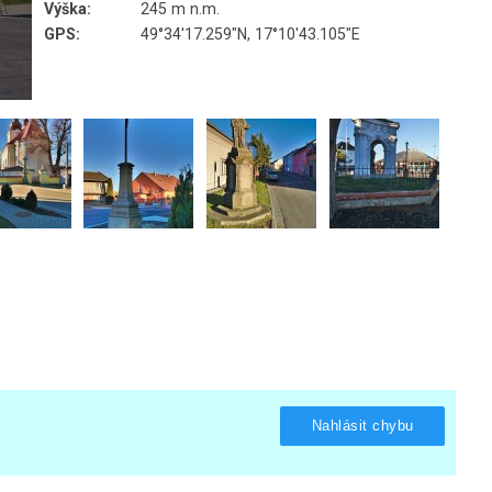
Výška:
245 m n.m.
GPS:
49°34'17.259"N, 17°10'43.105"E
Nahlásit chybu