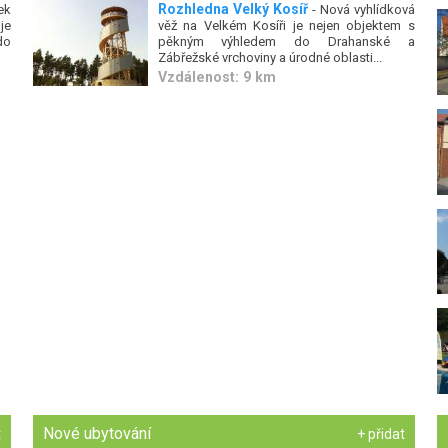
Rozhledna Velký Kosíř
ek
- Nová vyhlídková
je
věž na Velkém Kosíři je nejen objektem s
do
pěkným výhledem do Drahanské a
Zábřežské vrchoviny a úrodné oblasti...
Vzdálenost: 9 km
Nové ubytování
t
+ přidat