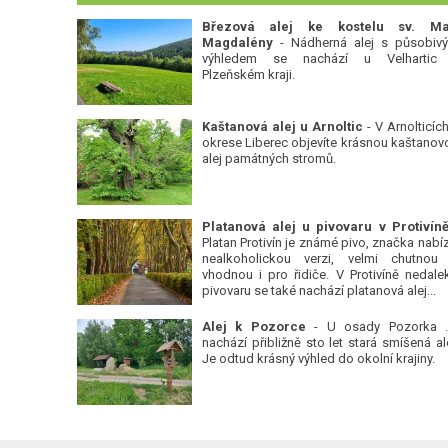
Březová alej ke kostelu sv. Ma
Magdalény
- Nádherná alej s působiv
výhledem se nachází u Velhartic
Plzeňském kraji.
Kaštanová alej u Arnoltic
- V Arnolticích
okrese Liberec objevíte krásnou kaštanov
alej památných stromů.
Platan Protivín je známé pivo, značka nabízí
nealkoholickou verzi, velmi chutnou
vhodnou i pro řidiče. V Protivíně nedale
pivovaru se také nachází platanová alej...
Alej k Pozorce
- U osady Pozorka 
nachází přibližně sto let stará smíšená ale
Je odtud krásný výhled do okolní krajiny.