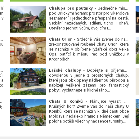
ří
Chalupa pro poutníky
- Jedinečné místo
ým
pod Orlickými horami: prostor pro víkendová
 v
seznámení i jednoduché přespání na cestě.
Setkání nezadaných, sdílení, ticho i oheň.
Otevřeno jednotlivcům, dvojicím i...
 v
Chata Orion
- Srdečně Vás zveme do naší
ou
zrekonstruované roubené Chaty Orion, která
se nachází v oblíbené lyžařské obci Velká
Úpa, patřící k městu Pec pod Sněžkou v
Krkonoších.
Platanová alej u pivovaru v Protivíně
-
Lašské chalupy
- Dopřejte si příjemnou
 i
dovolenou v jedné z prostorných chalup,
 a
které jsou obklopeny nádhernou přírodou a
ko
nabízejí veškeré zázemí pro fantastický
pobyt. Vychutnejte si klidné ráno...
se
Chata U Koníků
- Plánujete vyrazit do
j.
Krušných hor? Zveme Vás do naší Chaty U
Koníků, která se nachází v klidné části obce
Moldava, nedaleko hranic s Německem. Její
poloha potěší všechny nadšence turistiky...