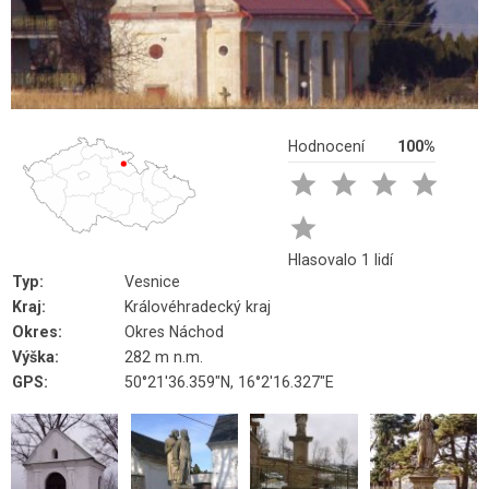
Hodnocení
100%





Hlasovalo 1 lidí
Typ:
Vesnice
Kraj:
Královéhradecký kraj
Okres:
Okres Náchod
Výška:
282 m n.m.
GPS:
50°21'36.359"N, 16°2'16.327"E