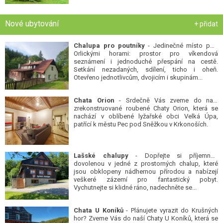
Nové ubytování
+ přidat
Chalupa pro poutníky
- Jedinečné místo pod
Orlickými horami: prostor pro víkendová
seznámení i jednoduché přespání na cestě.
Setkání nezadaných, sdílení, ticho i oheň.
Otevřeno jednotlivcům, dvojicím i skupinám...
Chata Orion
- Srdečně Vás zveme do naší
zrekonstruované roubené Chaty Orion, která se
nachází v oblíbené lyžařské obci Velká Úpa,
patřící k městu Pec pod Sněžkou v Krkonoších.
Lašské chalupy
- Dopřejte si příjemnou
dovolenou v jedné z prostorných chalup, které
jsou obklopeny nádhernou přírodou a nabízejí
veškeré zázemí pro fantastický pobyt.
Vychutnejte si klidné ráno, nadechněte se...
Chata U Koníků
- Plánujete vyrazit do Krušných
hor? Zveme Vás do naší Chaty U Koníků, která se