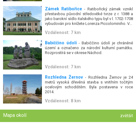
Zámek Ratibořice
- Ratibořický zámek vznikl
přestavbou původní středověké tvrze z r. 1388 a
jako barokní sídlo italského typu byl v l. 1702-1708
vybudován pro knížete Lorenza Piccolominiho. V...
Vzdálenost: 7 km
Babiččino údolí
- Babiččino údolí je chráněné
území a označeno za národní kulturní památku.
Rozprostírá se v okrese Náchod.
Vzdálenost: 7 km
Rozhledna Žernov
- Rozhledna Žernov je 24
metrů vysoká dřevěná stavba s vnitřním točitým
ocelovým schodištěm. Byla postavena v roce
2014.
Vzdálenost: 8 km
Mapa okolí
zvětšit