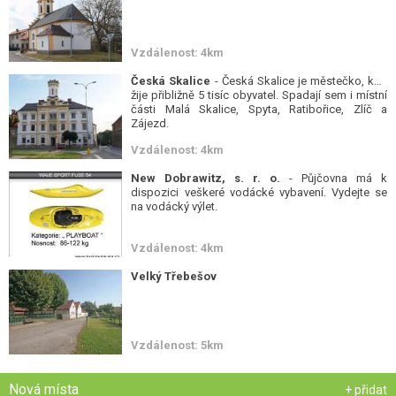
Vzdálenost: 4km
Česká Skalice
- Česká Skalice je městečko, kde
žije přibližně 5 tisíc obyvatel. Spadají sem i místní
části Malá Skalice, Spyta, Ratibořice, Zlíč a
Zájezd.
Vzdálenost: 4km
New Dobrawitz, s. r. o.
- Půjčovna má k
dispozici veškeré vodácké vybavení. Vydejte se
na vodácký výlet.
Vzdálenost: 4km
Velký Třebešov
Vzdálenost: 5km
Nová místa
+ přidat