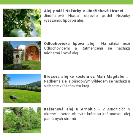
Alej podél Nežárky v Jindřichově Hradci
- V
Jindřichově Hradci objevíte podél Nežárky
vysázenou lipovou alej.
Odlochovická lipová alej
- Na silnici mezi
Odlochovicemi a Ratměřicemi se nachází
nádherná lipová alej.
Březová alej ke kostelu sv. Maří Magdalény
-
Nádherná alej s působivým výhledem se nachází u
Velhartic v Plzeňském kraji.
Kaštanová alej u Arnoltic
- V Arnolticích v
okrese Liberec objevíte krásnou kaštanovou alej
památných stromů.