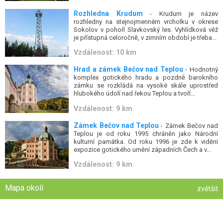
Rozhledna Krudum
- Krudum je název
rozhledny na stejnojmenném vrcholku v okrese
Sokolov v pohoří Slavkovský les. Vyhlídková věž
je přístupná celoročně, v zimním období je třeba...
Vzdálenost: 10 km
Hrad a zámek Bečov nad Teplou
- Hodnotný
komplex gotického hradu a pozdně barokního
zámku se rozkládá na vysoké skále uprostřed
hlubokého údolí nad řekou Teplou a tvoří...
Vzdálenost: 9 km
Zámek Bečov nad Teplou
- Zámek Bečov nad
Teplou je od roku 1995 chráněn jako Národní
kulturní památka. Od roku 1996 je zde k vidění
expozice gotického umění západních Čech a v...
Vzdálenost: 9 km
Mapa okolí
zvětšit