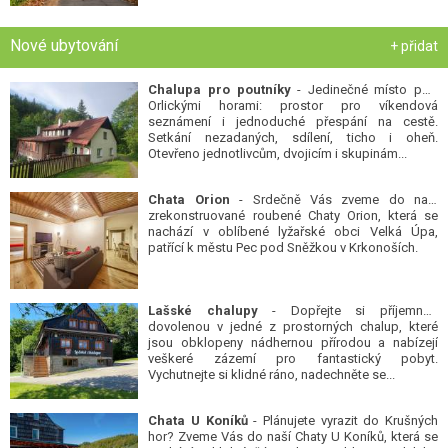
Nové ubytování
+ přidat
Chalupa pro poutníky
- Jedinečné místo pod
Orlickými horami: prostor pro víkendová
seznámení i jednoduché přespání na cestě.
Setkání nezadaných, sdílení, ticho i oheň.
Otevřeno jednotlivcům, dvojicím i skupinám...
Chata Orion
- Srdečně Vás zveme do naší
zrekonstruované roubené Chaty Orion, která se
nachází v oblíbené lyžařské obci Velká Úpa,
patřící k městu Pec pod Sněžkou v Krkonoších.
Lašské chalupy
- Dopřejte si příjemnou
dovolenou v jedné z prostorných chalup, které
jsou obklopeny nádhernou přírodou a nabízejí
veškeré zázemí pro fantastický pobyt.
Vychutnejte si klidné ráno, nadechněte se...
Chata U Koníků
- Plánujete vyrazit do Krušných
hor? Zveme Vás do naší Chaty U Koníků, která se