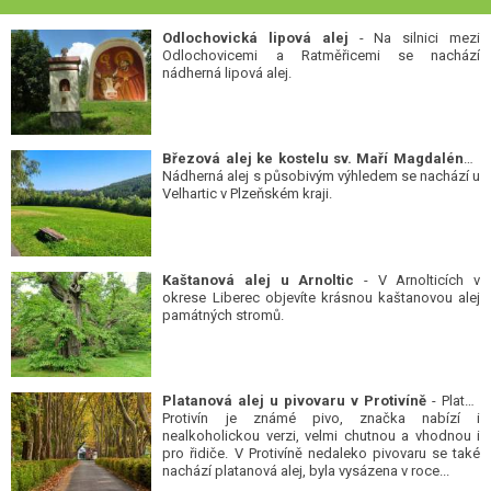
Odlochovická lipová alej
- Na silnici mezi
Odlochovicemi a Ratměřicemi se nachází
nádherná lipová alej.
Březová alej ke kostelu sv. Maří Magdalény
-
Nádherná alej s působivým výhledem se nachází u
Velhartic v Plzeňském kraji.
Kaštanová alej u Arnoltic
- V Arnolticích v
okrese Liberec objevíte krásnou kaštanovou alej
památných stromů.
Platanová alej u pivovaru v Protivíně
- Platan
Protivín je známé pivo, značka nabízí i
nealkoholickou verzi, velmi chutnou a vhodnou i
pro řidiče. V Protivíně nedaleko pivovaru se také
nachází platanová alej, byla vysázena v roce...