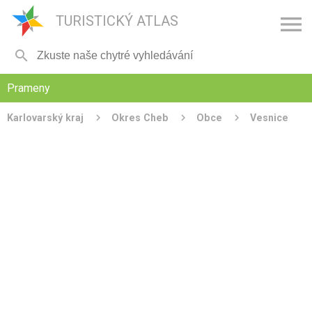

TURISTICKÝ ATLAS

Prameny
Karlovarský kraj
Okres Cheb
Obce
Vesnice