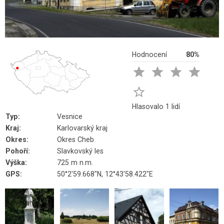
Hodnocení
80%





Hlasovalo 1 lidí
Typ:
Vesnice
Kraj:
Karlovarský kraj
Okres:
Okres Cheb
Pohoří:
Slavkovský les
Výška:
725 m n.m.
GPS:
50°2'59.668"N, 12°43'58.422"E