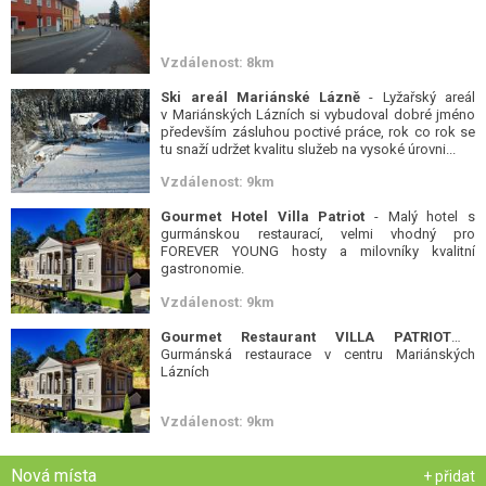
Vzdálenost: 8km
Ski areál Mariánské Lázně
- Lyžařský areál
v Mariánských Lázních si vybudoval dobré jméno
především zásluhou poctivé práce, rok co rok se
tu snaží udržet kvalitu služeb na vysoké úrovni...
Vzdálenost: 9km
Gourmet Hotel Villa Patriot
- Malý hotel s
gurmánskou restaurací, velmi vhodný pro
FOREVER YOUNG hosty a milovníky kvalitní
gastronomie.
Vzdálenost: 9km
Gourmet Restaurant VILLA PATRIOT
-
Gurmánská restaurace v centru Mariánských
Lázních
Vzdálenost: 9km
Nová místa
+ přidat