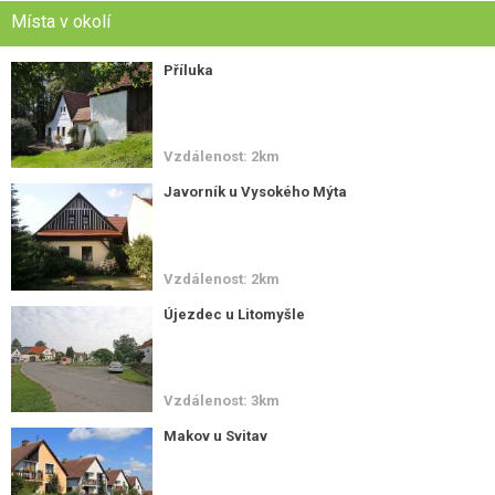
Místa v okolí
Příluka
Vzdálenost: 2km
Javorník u Vysokého Mýta
Vzdálenost: 2km
Újezdec u Litomyšle
Vzdálenost: 3km
Makov u Svitav