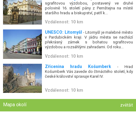
sgrafitovou výzdobou, postavený ve druhé
polovině 16. století pány z Pernštejna na místě
staršího hradu a biskupství, patří k...
Vzdálenost: 10 km
UNESCO: Litomyšl
- Litomyšl je malebné město
v Pardubickém kraji. V jádru města se nachází
překrásný zámek s bohatou sgrafitovou
výzdobou a rozsáhlými zahradami. Od roku...
Vzdálenost: 10 km
Zřícenina hradu Košumberk
- Hrad
Košumberk Vás zavede do čtrnáctého století, kdy
české království spravuje Karel IV.
Vzdálenost: 10 km
Mapa okolí
zvětšit