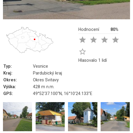
Hodnocení
80%





Hlasovalo 1 lidí
Typ:
Vesnice
Kraj:
Pardubický kraj
Okres:
Okres Svitavy
Výška:
428 m n.m.
GPS:
49°52'37.100"N, 16°10'24.133"E