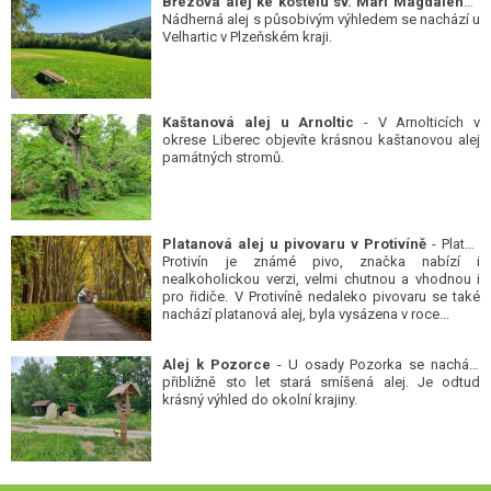
Březová alej ke kostelu sv. Maří Magdalény
-
Nádherná alej s působivým výhledem se nachází u
Velhartic v Plzeňském kraji.
Kaštanová alej u Arnoltic
- V Arnolticích v
okrese Liberec objevíte krásnou kaštanovou alej
památných stromů.
Platanová alej u pivovaru v Protivíně
- Platan
Protivín je známé pivo, značka nabízí i
nealkoholickou verzi, velmi chutnou a vhodnou i
pro řidiče. V Protivíně nedaleko pivovaru se také
nachází platanová alej, byla vysázena v roce...
Alej k Pozorce
- U osady Pozorka se nachází
přibližně sto let stará smíšená alej. Je odtud
krásný výhled do okolní krajiny.