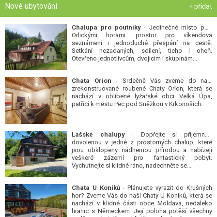
Nové ubytování
+ přidat
Chalupa pro poutníky
- Jedinečné místo pod
Orlickými horami: prostor pro víkendová
seznámení i jednoduché přespání na cestě.
Setkání nezadaných, sdílení, ticho i oheň.
Otevřeno jednotlivcům, dvojicím i skupinám...
Chata Orion
- Srdečně Vás zveme do naší
zrekonstruované roubené Chaty Orion, která se
nachází v oblíbené lyžařské obci Velká Úpa,
patřící k městu Pec pod Sněžkou v Krkonoších.
Lašské chalupy
- Dopřejte si příjemnou
dovolenou v jedné z prostorných chalup, které
jsou obklopeny nádhernou přírodou a nabízejí
veškeré zázemí pro fantastický pobyt.
Vychutnejte si klidné ráno, nadechněte se...
Chata U Koníků
- Plánujete vyrazit do Krušných
hor? Zveme Vás do naší Chaty U Koníků, která se
nachází v klidné části obce Moldava, nedaleko
hranic s Německem. Její poloha potěší všechny