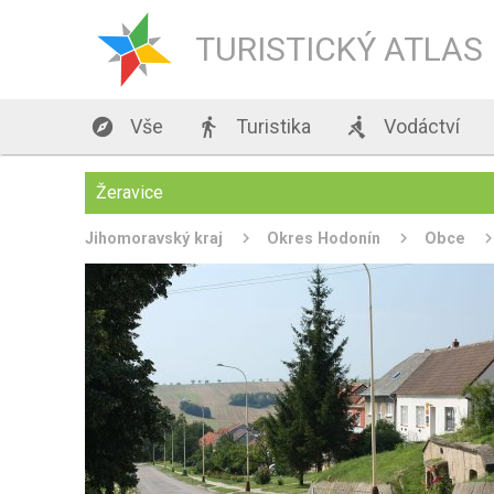
TURISTICKÝ ATLAS

Vše

Turistika

Vodáctví
Žeravice
Jihomoravský kraj
Okres Hodonín
Obce