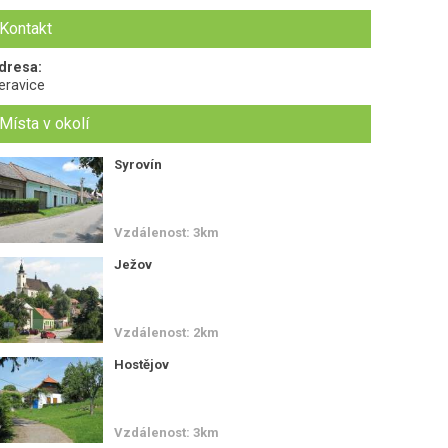
Kontakt
dresa:
eravice
Místa v okolí
Syrovín
Vzdálenost: 3km
Ježov
Vzdálenost: 2km
Hostějov
Vzdálenost: 3km