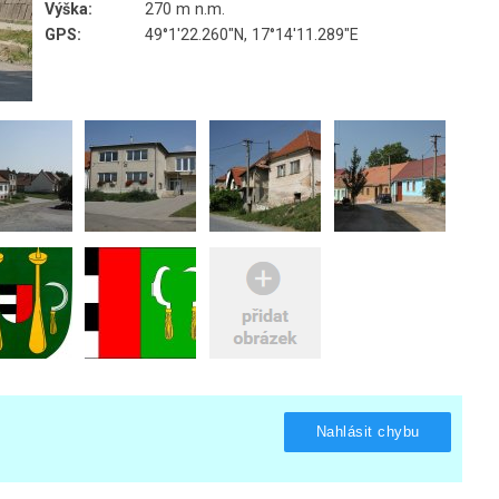
Výška:
270 m n.m.
GPS:
49°1'22.260"N, 17°14'11.289"E
Nahlásit chybu