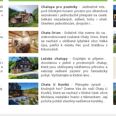
ří
Chalupa pro poutníky
- Jedinečné místo
ým
pod Orlickými horami: prostor pro víkendová
 v
seznámení i jednoduché přespání na cestě.
Setkání nezadaných, sdílení, ticho i oheň.
Otevřeno jednotlivcům, dvojicím i...
 v
Chata Orion
- Srdečně Vás zveme do naší
ou
zrekonstruované roubené Chaty Orion, která
se nachází v oblíbené lyžařské obci Velká
Úpa, patřící k městu Pec pod Sněžkou v
Krkonoších.
Platanová alej u pivovaru v Protivíně
-
Lašské chalupy
- Dopřejte si příjemnou
 i
dovolenou v jedné z prostorných chalup,
 a
které jsou obklopeny nádhernou přírodou a
ko
nabízejí veškeré zázemí pro fantastický
pobyt. Vychutnejte si klidné ráno...
se
Chata U Koníků
- Plánujete vyrazit do
j.
Krušných hor? Zveme Vás do naší Chaty U
Koníků, která se nachází v klidné části obce
Moldava, nedaleko hranic s Německem. Její
poloha potěší všechny nadšence turistiky...