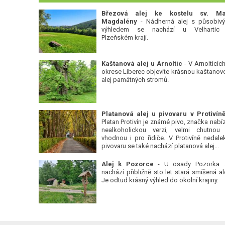
Březová alej ke kostelu sv. Ma
Magdalény
- Nádherná alej s působiv
výhledem se nachází u Velhartic
Plzeňském kraji.
Kaštanová alej u Arnoltic
- V Arnolticích
okrese Liberec objevíte krásnou kaštanov
alej památných stromů.
Platan Protivín je známé pivo, značka nabízí
nealkoholickou verzi, velmi chutnou
vhodnou i pro řidiče. V Protivíně nedale
pivovaru se také nachází platanová alej...
Alej k Pozorce
- U osady Pozorka 
nachází přibližně sto let stará smíšená ale
Je odtud krásný výhled do okolní krajiny.