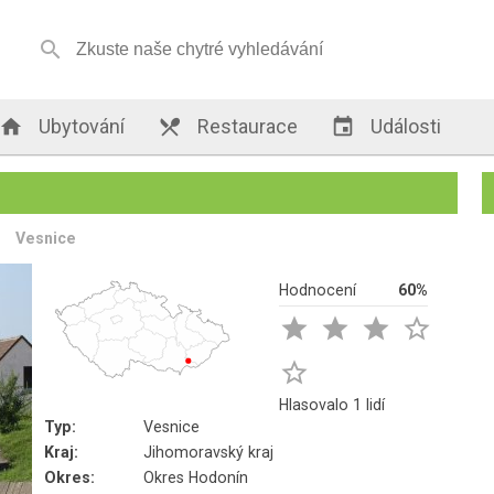


Ubytování

Restaurace

Události
Vesnice
Hodnocení
60%





Hlasovalo 1 lidí
Typ:
Vesnice
Kraj:
Jihomoravský kraj
Okres:
Okres Hodonín