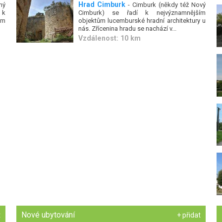
Hrad Cimburk
ný
- Cimburk (někdy též Nový
 k
Cimburk) se řadí k nejvýznamnějším
ým
objektům lucemburské hradní architektury u
nás. Zřícenina hradu se nachází v...
Vzdálenost: 10 km
Nové ubytování
t
+ přidat