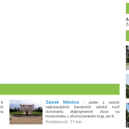
A
Ž
Zámek Milotice
 k
- Jeden z našich
ně
nejkrásnějších barokních zámků tvoří
na
dominantu stejnojmenné obce na
Hodonínsku v Jihomoravském kraji, asi 8...
Vzdálenost: 11 km