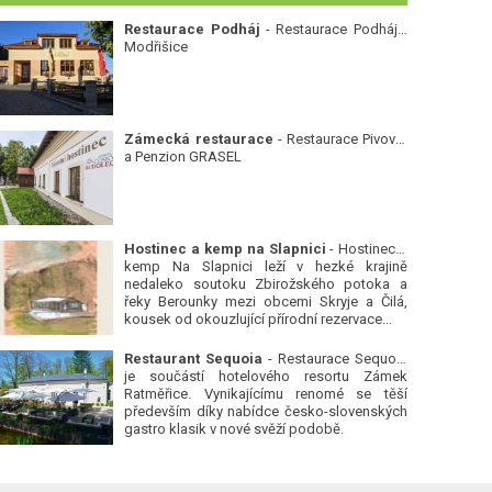
Restaurace Podháj
- Restaurace Podháj -
Modřišice
Zámecká restaurace
- Restaurace Pivovar
a Penzion GRASEL
Hostinec a kemp na Slapnici
- Hostinec a
kemp Na Slapnici leží v hezké krajině
nedaleko soutoku Zbirožského potoka a
řeky Berounky mezi obcemi Skryje a Čilá,
kousek od okouzlující přírodní rezervace...
Restaurant Sequoia
- Restaurace Sequoia
je součástí hotelového resortu Zámek
Ratměřice. Vynikajícímu renomé se těší
především díky nabídce česko-slovenských
gastro klasik v nové svěží podobě.