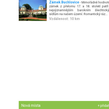
Zámek Buchlovice
- Mimořádně hodnot
zámek z přelomu 17. a 18. století patří
nejvýznamnějším barokním šlechtick
sídlům na našem území. Romantický ráz...
Vzdálenost: 10 km
Nová místa
+ přida