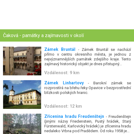
Čaková - památky a zajímavosti v okolí
Zámek Bruntál
- Zámek Bruntál se nachází
přímo v centru okresního města, je jednou z
nejvýznamnějších památek zdejšího kraje. Tento
zajímavý historický objekt je dnes přístupný...
Vzdálenost: 9 km
Zámek Linhartovy
- Barokní zámek se
rozprostírá na břehu řeky Opavice v bezprostřední
blízkosti polských hranic.
Vzdálenost: 12 km
Zřícenina hradu Freudenštejn
- Freudenštejn
(jinými názvy Friedenstein, Pustý hrádek, Starý
Fürstenwald, Karlovický hrádek) je zřícenina hradu
nedaleko Vrbna pod Pradědem. Od roku 1958 je...