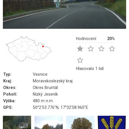
Hodnocení
20%





Hlasovalo 1 lidí
Typ:
Vesnice
Kraj:
Moravskoslezský kraj
Okres:
Okres Bruntál
Pohoří:
Nízký Jeseník
Výška:
480 m n.m.
GPS:
50°2'53.776"N, 17°32'58.960"E