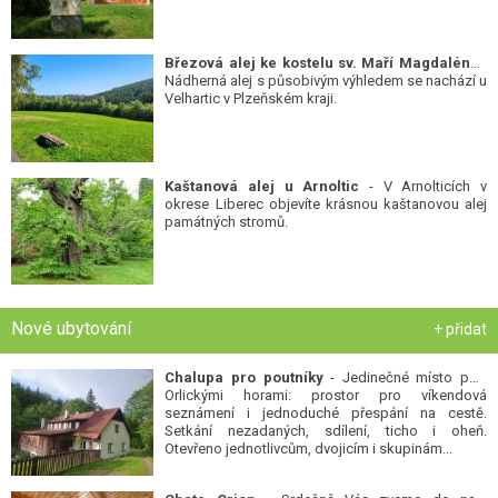
Březová alej ke kostelu sv. Maří Magdalény
-
Nádherná alej s působivým výhledem se nachází u
Velhartic v Plzeňském kraji.
Kaštanová alej u Arnoltic
- V Arnolticích v
okrese Liberec objevíte krásnou kaštanovou alej
památných stromů.
Nové ubytování
+ přidat
Chalupa pro poutníky
- Jedinečné místo pod
Orlickými horami: prostor pro víkendová
seznámení i jednoduché přespání na cestě.
Setkání nezadaných, sdílení, ticho i oheň.
Otevřeno jednotlivcům, dvojicím i skupinám...