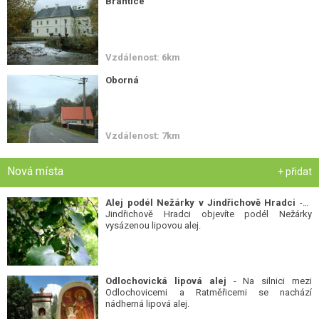
Brantice
Vzdálenost: 6km
Oborná
Vzdálenost: 7km
Nová místa
+ přidat
Alej podél Nežárky v Jindřichově Hradci
- V
Jindřichově Hradci objevíte podél Nežárky
vysázenou lipovou alej.
Odlochovická lipová alej
- Na silnici mezi
Odlochovicemi a Ratměřicemi se nachází
nádherná lipová alej.