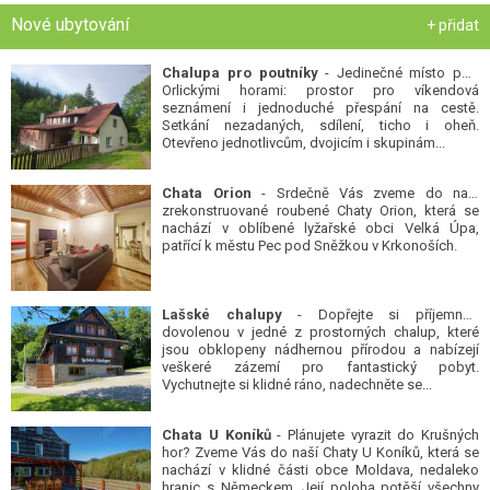
Nové ubytování
+ přidat
Chalupa pro poutníky
- Jedinečné místo pod
Orlickými horami: prostor pro víkendová
seznámení i jednoduché přespání na cestě.
Setkání nezadaných, sdílení, ticho i oheň.
Otevřeno jednotlivcům, dvojicím i skupinám...
Chata Orion
- Srdečně Vás zveme do naší
zrekonstruované roubené Chaty Orion, která se
nachází v oblíbené lyžařské obci Velká Úpa,
patřící k městu Pec pod Sněžkou v Krkonoších.
Lašské chalupy
- Dopřejte si příjemnou
dovolenou v jedné z prostorných chalup, které
jsou obklopeny nádhernou přírodou a nabízejí
veškeré zázemí pro fantastický pobyt.
Vychutnejte si klidné ráno, nadechněte se...
Chata U Koníků
- Plánujete vyrazit do Krušných
hor? Zveme Vás do naší Chaty U Koníků, která se
nachází v klidné části obce Moldava, nedaleko
hranic s Německem. Její poloha potěší všechny