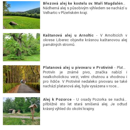
Březová alej ke kostelu sv. Maří Magdalény
-
Nádherná alej s působivým výhledem se nachází u
Velhartic v Plzeňském kraji.
Kaštanová alej u Arnoltic
- V Arnolticích v
okrese Liberec objevíte krásnou kaštanovou alej
památných stromů.
Platanová alej u pivovaru v Protivíně
- Platan
Protivín je známé pivo, značka nabízí i
nealkoholickou verzi, velmi chutnou a vhodnou i
pro řidiče. V Protivíně nedaleko pivovaru se také
nachází platanová alej, byla vysázena v roce...
Alej k Pozorce
- U osady Pozorka se nachází
přibližně sto let stará smíšená alej. Je odtud
krásný výhled do okolní krajiny.