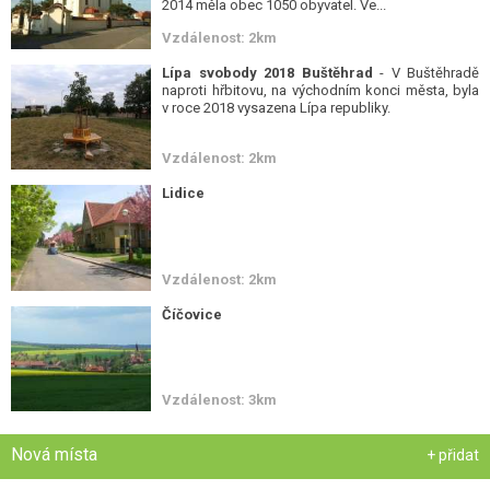
2014 měla obec 1050 obyvatel. Ve...
Vzdálenost: 2km
Lípa svobody 2018 Buštěhrad
- V Buštěhradě
naproti hřbitovu, na východním konci města, byla
v roce 2018 vysazena Lípa republiky.
Vzdálenost: 2km
Lidice
Vzdálenost: 2km
Číčovice
Vzdálenost: 3km
Nová místa
+ přidat