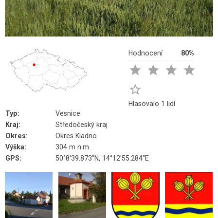
Hodnocení
80%





Hlasovalo 1 lidí
Typ:
Vesnice
Kraj:
Středočeský kraj
Okres:
Okres Kladno
Výška:
304 m n.m.
GPS:
50°8'39.873"N, 14°12'55.284"E