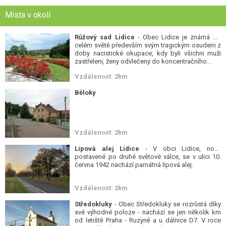
Místa v okolí
Růžový sad Lidice
- Obec Lidice je známá po
celém světě především svým tragickým osudem z
doby nacistické okupace, kdy byli všichni muži
zastřeleni, ženy odvlečeny do koncentračního...
Vzdálenost: 2km
Běloky
Vzdálenost: 2km
Lipová alej Lidice
- V obci Lidice, nově
postavené po druhé světové válce, se v ulici 10.
června 1942 nachází památná lipová alej.
Vzdálenost: 2km
Středokluky
- Obec Středokluky se rozrůstá díky
své výhodné poloze - nachází se jen několik km
od letiště Praha - Ruzyně a u dálnice D7. V roce