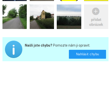
Našli jste chybu?
Pomozte nám ji opravit.
Nahlásit chybu