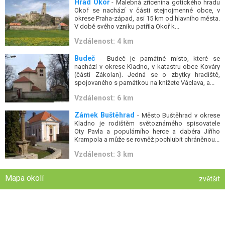
Hrad Okoř
- Malebná zřícenina gotického hradu
Okoř se nachází v části stejnojmenné obce, v
okrese Praha-západ, asi 15 km od hlavního města.
V době svého vzniku patřila Okoř k...
Vzdálenost: 4 km
Budeč
- Budeč je památné místo, které se
nachází v okrese Kladno, v katastru obce Kováry
(části Zákolan). Jedná se o zbytky hradiště,
spojovaného s památkou na knížete Václava, a...
Vzdálenost: 6 km
Zámek Buštěhrad
- Město Buštěhrad v okrese
Kladno je rodištěm světoznámého spisovatele
Oty Pavla a populárního herce a dabéra Jiřího
Krampola a může se rovněž pochlubit chráněnou...
Vzdálenost: 3 km
Mapa okolí
zvětšit