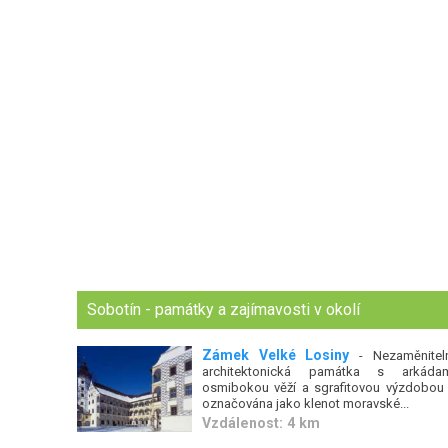
Sobotín - památky a zajímavosti v okolí
Zámek Velké Losiny
- Nezaměnitel
architektonická památka s arkádam
osmibokou věží a sgrafitovou výzdobou 
označována jako klenot moravské...
Vzdálenost: 4 km