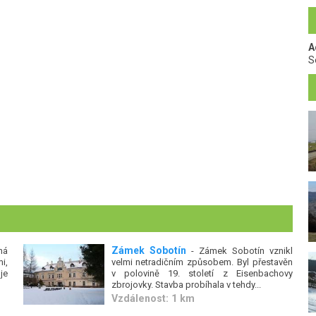
A
S
Zámek Sobotín
ná
- Zámek Sobotín vznikl
i,
velmi netradičním způsobem. Byl přestavěn
je
v polovině 19. století z Eisenbachovy
zbrojovky. Stavba probíhala v tehdy...
Vzdálenost: 1 km