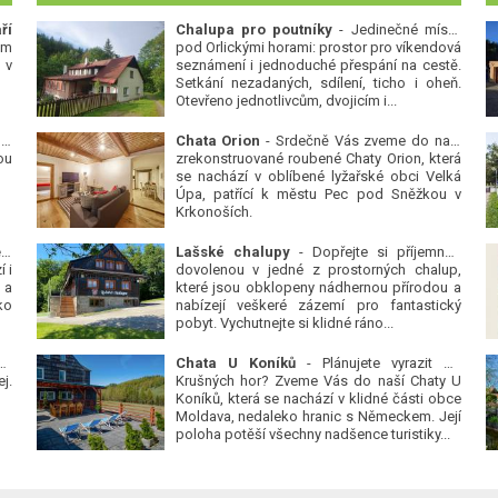
ří
Chalupa pro poutníky
- Jedinečné místo
ým
pod Orlickými horami: prostor pro víkendová
 v
seznámení i jednoduché přespání na cestě.
Setkání nezadaných, sdílení, ticho i oheň.
Otevřeno jednotlivcům, dvojicím i...
 v
Chata Orion
- Srdečně Vás zveme do naší
ou
zrekonstruované roubené Chaty Orion, která
se nachází v oblíbené lyžařské obci Velká
Úpa, patřící k městu Pec pod Sněžkou v
Krkonoších.
Platanová alej u pivovaru v Protivíně
-
Lašské chalupy
- Dopřejte si příjemnou
 i
dovolenou v jedné z prostorných chalup,
 a
které jsou obklopeny nádhernou přírodou a
ko
nabízejí veškeré zázemí pro fantastický
pobyt. Vychutnejte si klidné ráno...
se
Chata U Koníků
- Plánujete vyrazit do
j.
Krušných hor? Zveme Vás do naší Chaty U
Koníků, která se nachází v klidné části obce
Moldava, nedaleko hranic s Německem. Její
poloha potěší všechny nadšence turistiky...