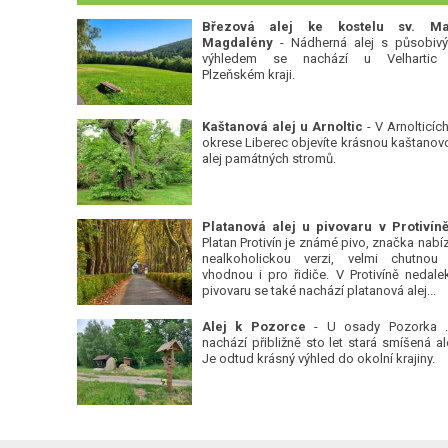
Březová alej ke kostelu sv. Ma
Magdalény
- Nádherná alej s působiv
výhledem se nachází u Velhartic
Plzeňském kraji.
Kaštanová alej u Arnoltic
- V Arnolticích
okrese Liberec objevíte krásnou kaštanov
alej památných stromů.
Platan Protivín je známé pivo, značka nabízí
nealkoholickou verzi, velmi chutnou
vhodnou i pro řidiče. V Protivíně nedale
pivovaru se také nachází platanová alej...
Alej k Pozorce
- U osady Pozorka 
nachází přibližně sto let stará smíšená ale
Je odtud krásný výhled do okolní krajiny.