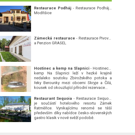
Restaurace Podháj
- Restaurace Podháj -
Modřišice
Zámecká restaurace
- Restaurace Pivovar
a Penzion GRASEL
Hostinec a kemp na Slapnici
- Hostinec a
kemp Na Slapnici leží v hezké krajině
nedaleko soutoku Zbirožského potoka a
řeky Berounky mezi obcemi Skryje a Čilá,
kousek od okouzlující přírodní rezervace...
Restaurant Sequoia
- Restaurace Sequoia
je součástí hotelového resortu Zámek
Ratměřice. Vynikajícímu renomé se těší
především díky nabídce česko-slovenských
gastro klasik v nové svěží podobě.