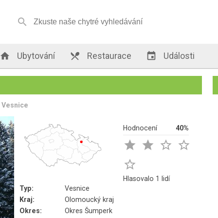


Ubytování

Restaurace

Události
Vesnice
Hodnocení
40%





Hlasovalo 1 lidí
Typ:
Vesnice
Kraj:
Olomoucký kraj
Okres:
Okres Šumperk