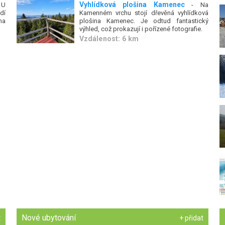
Vyhlídková plošina Kamenec
 U
- Na
dí
Kamenném vrchu stojí dřevěná vyhlídková
na
plošina Kamenec. Je odtud fantastický
výhled, což prokazují i pořízené fotografie.
Vzdálenost: 6 km
Nové ubytování
t
+ přidat