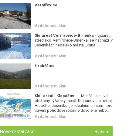
Vernířovice
Vzdálenost: 4km
Ski areál Vernířovice-Brněnka
- Lyžařské
středisko Vernířovice-Brněnka se nachází v
Jeseníkách nedaleko města Libina.
Vzdálenost: 4km
Hraběšice
Vzdálenost: 5km
Ski areál Klepáčov
- Menší, ale velmi
oblíbený lyžařský areál Klepáčov na okraji
Hrubého Jeseníku je ideálním místem pro
trávení pohodové rodinné dovolené nebo...
Vzdálenost: 5km
Nové restaurace
+ přidat