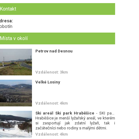
Kontakt
dresa:
obotín
Místa v okolí
Petrov nad Desnou
Vzdálenost: 3km
Velké Losiny
Vzdálenost: 4km
Ski areál Ski park Hraběšice
- SKI park
Hraběšice je menší lyžařský areál, ve kterém
si zasportují jak zdatní lyžaři, tak i
začátečníci nebo rodiny s malými dětmi.
Vzdálenost: 4km