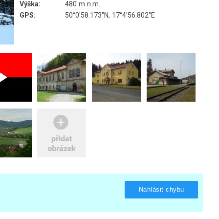
Výška:
480 m n.m.
GPS:
50°0'58.173"N, 17°4'56.802"E
Nahlásit chybu