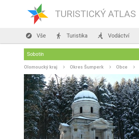
TURISTICKÝ ATLAS

Vše

Turistika

Vodáctví
Sobotín
Olomoucký kraj
Okres Šumperk
Obce