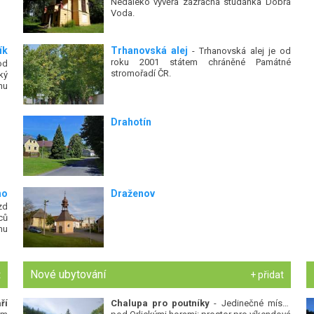
Nedaleko vyvěrá zázračná studánka Dobrá
Voda.
ík
Trhanovská alej
- Trhanovská alej je od
roku 2001 státem chráněné Památné
od
stromořadí ČR.
ký
hu
Drahotín
ho
Draženov
zd
ců
mu
Nové ubytování
t
+ přidat
ří
Chalupa pro poutníky
- Jedinečné místo