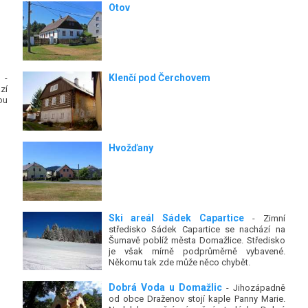
Otov
Klenčí pod Čerchovem
-
zí
ou
Hvožďany
Ski areál Sádek Capartice
- Zimní
středisko Sádek Capartice se nachází na
Šumavě poblíž města Domažlice. Středisko
je však mírně podprůměrně vybavené.
Někomu tak zde může něco chybět.
Dobrá Voda u Domažlic
- Jihozápadně
od obce Draženov stojí kaple Panny Marie.