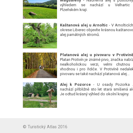
Magdalény
- Nádherná alej s působiv
výhledem se nachází u Velhartic
Plzeňském kraji.
Kaštanová alej u Arnoltic
- V Arnolticích
okrese Liberec objevíte krásnou kaštanov
alej památných stromů.
Platan Protivín je známé pivo, značka nabízí
nealkoholickou verzi, velmi chutnou
vhodnou i pro řidiče. V Protivíně nedale
pivovaru se také nachází platanová alej...
Alej k Pozorce
- U osady Pozorka 
nachází přibližně sto let stará smíšená ale
Je odtud krásný výhled do okolní krajiny.
© Turistický Atlas 2016