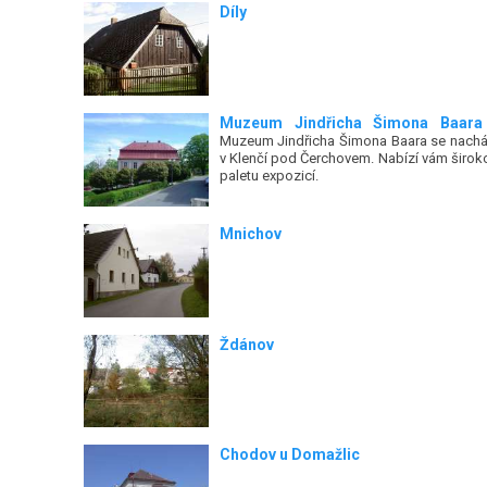
Díly
Muzeum Jindřicha Šimona Baara
Muzeum Jindřicha Šimona Baara se nachá
v Klenčí pod Čerchovem. Nabízí vám širok
paletu expozicí.
Mnichov
Ždánov
Chodov u Domažlic