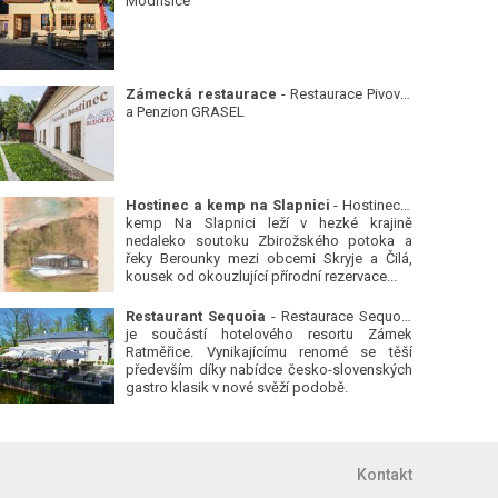
Modřišice
Zámecká restaurace
- Restaurace Pivovar
a Penzion GRASEL
Hostinec a kemp na Slapnici
- Hostinec a
kemp Na Slapnici leží v hezké krajině
nedaleko soutoku Zbirožského potoka a
řeky Berounky mezi obcemi Skryje a Čilá,
kousek od okouzlující přírodní rezervace...
Restaurant Sequoia
- Restaurace Sequoia
je součástí hotelového resortu Zámek
Ratměřice. Vynikajícímu renomé se těší
především díky nabídce česko-slovenských
gastro klasik v nové svěží podobě.
Kontakt