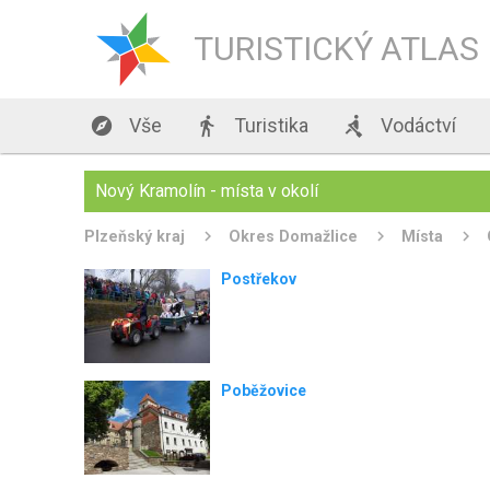
TURISTICKÝ ATLAS

Vše

Turistika

Vodáctví
Nový Kramolín - místa v okolí
Plzeňský kraj
Okres Domažlice
Místa
Postřekov
Poběžovice