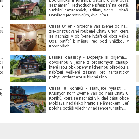
ým
pod Orlickými horami: prostor pro víkendová
 v
seznámení i jednoduché přespání na cestě.
Setkání nezadaných, sdílení, ticho i oheň.
Otevřeno jednotlivcům, dvojicím i...
 v
Chata Orion
- Srdečně Vás zveme do naší
ou
zrekonstruované roubené Chaty Orion, která
se nachází v oblíbené lyžařské obci Velká
Úpa, patřící k městu Pec pod Sněžkou v
Krkonoších.
Platanová alej u pivovaru v Protivíně
-
Lašské chalupy
- Dopřejte si příjemnou
 i
dovolenou v jedné z prostorných chalup,
 a
které jsou obklopeny nádhernou přírodou a
ko
nabízejí veškeré zázemí pro fantastický
pobyt. Vychutnejte si klidné ráno...
se
Chata U Koníků
- Plánujete vyrazit do
j.
Krušných hor? Zveme Vás do naší Chaty U
Koníků, která se nachází v klidné části obce
Moldava, nedaleko hranic s Německem. Její
poloha potěší všechny nadšence turistiky...