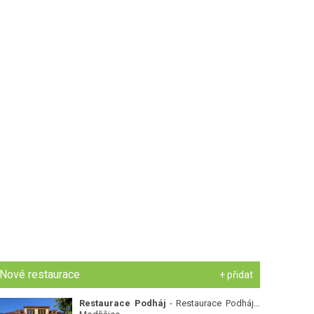
Nové restaurace
+ přidat
Restaurace Podháj
- Restaurace Podháj -