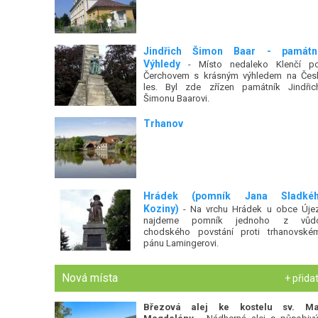
Jindřich Šimon Baar - památn
Výhledy
- Místo nedaleko Klenčí p
Čerchovem s krásným výhledem na Čes
les. Byl zde zřízen památník Jindřic
Šimonu Baarovi.
Trhanov
Hrádek (pomník Jana Sladké
Koziny)
- Na vrchu Hrádek u obce Úje
najdeme pomník jednoho z vůd
chodského povstání proti trhanovské
pánu Lamingerovi.
Nová místa
+ přida
Březová alej ke kostelu sv. Ma