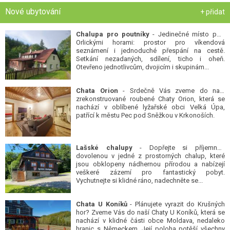
Nové ubytování
+ přidat
Chalupa pro poutníky
- Jedinečné místo pod
Orlickými horami: prostor pro víkendová
seznámení i jednoduché přespání na cestě.
Setkání nezadaných, sdílení, ticho i oheň.
Otevřeno jednotlivcům, dvojicím i skupinám...
Chata Orion
- Srdečně Vás zveme do naší
zrekonstruované roubené Chaty Orion, která se
nachází v oblíbené lyžařské obci Velká Úpa,
patřící k městu Pec pod Sněžkou v Krkonoších.
Lašské chalupy
- Dopřejte si příjemnou
dovolenou v jedné z prostorných chalup, které
jsou obklopeny nádhernou přírodou a nabízejí
veškeré zázemí pro fantastický pobyt.
Vychutnejte si klidné ráno, nadechněte se...
Chata U Koníků
- Plánujete vyrazit do Krušných
hor? Zveme Vás do naší Chaty U Koníků, která se
nachází v klidné části obce Moldava, nedaleko
hranic s Německem. Její poloha potěší všechny