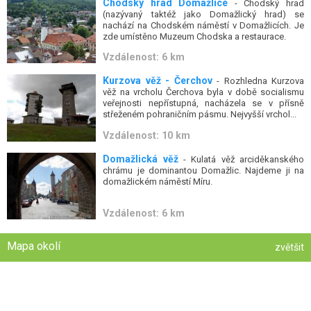
Chodský hrad Domažlice
- Chodský hrad
(nazývaný taktéž jako Domažlický hrad) se
nachází na Chodském náměstí v Domažlicích. Je
zde umístěno Muzeum Chodska a restaurace.
Vzdálenost: 6 km
Kurzova věž - Čerchov
- Rozhledna Kurzova
věž na vrcholu Čerchova byla v době socialismu
veřejnosti nepřístupná, nacházela se v přísně
střeženém pohraničním pásmu. Nejvyšší vrchol...
Vzdálenost: 10 km
Domažlická věž
- Kulatá věž arciděkanského
chrámu je dominantou Domažlic. Najdeme ji na
domažlickém náměstí Míru.
Vzdálenost: 6 km
Mapa okolí
zvětšit