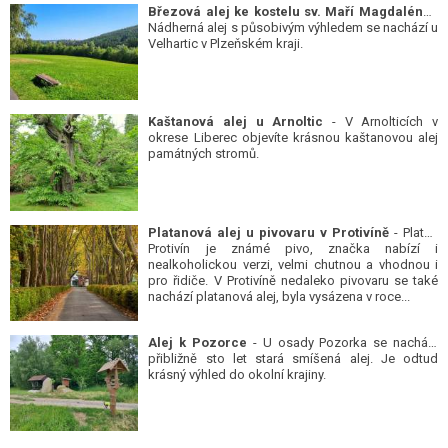
Březová alej ke kostelu sv. Maří Magdalény
-
Nádherná alej s působivým výhledem se nachází u
Velhartic v Plzeňském kraji.
Kaštanová alej u Arnoltic
- V Arnolticích v
okrese Liberec objevíte krásnou kaštanovou alej
památných stromů.
Platanová alej u pivovaru v Protivíně
- Platan
Protivín je známé pivo, značka nabízí i
nealkoholickou verzi, velmi chutnou a vhodnou i
pro řidiče. V Protivíně nedaleko pivovaru se také
nachází platanová alej, byla vysázena v roce...
Alej k Pozorce
- U osady Pozorka se nachází
přibližně sto let stará smíšená alej. Je odtud
krásný výhled do okolní krajiny.