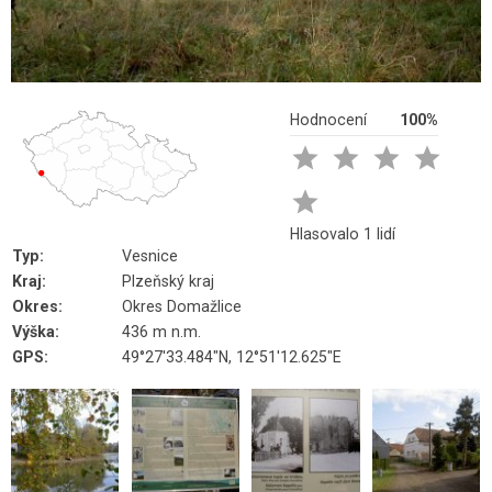
Hodnocení
100%





Hlasovalo 1 lidí
Typ:
Vesnice
Kraj:
Plzeňský kraj
Okres:
Okres Domažlice
Výška:
436 m n.m.
GPS:
49°27'33.484"N, 12°51'12.625"E