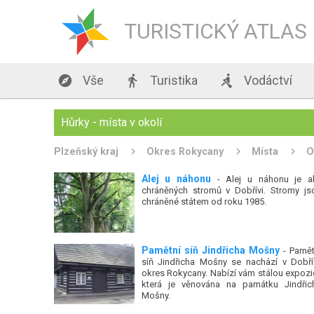
TURISTICKÝ ATLAS

Vše

Turistika

Vodáctví
Hůrky - místa v okolí
Plzeňský kraj
Okres Rokycany
Místa
O
Alej u náhonu
- Alej u náhonu je al
chráněných stromů v Dobřívi. Stromy js
chráněné státem od roku 1985.
Pamětní síň Jindřicha Mošny
- Pamět
síň Jindřicha Mošny se nachází v Dobřív
okres Rokycany. Nabízí vám stálou expozic
která je věnována na památku Jindřic
Mošny.