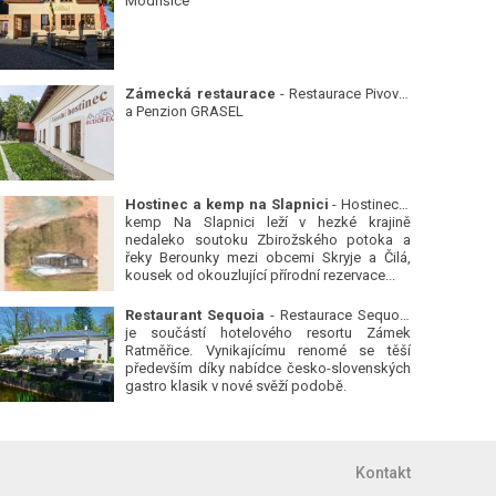
Modřišice
Zámecká restaurace
- Restaurace Pivovar
a Penzion GRASEL
Hostinec a kemp na Slapnici
- Hostinec a
kemp Na Slapnici leží v hezké krajině
nedaleko soutoku Zbirožského potoka a
řeky Berounky mezi obcemi Skryje a Čilá,
kousek od okouzlující přírodní rezervace...
Restaurant Sequoia
- Restaurace Sequoia
je součástí hotelového resortu Zámek
Ratměřice. Vynikajícímu renomé se těší
především díky nabídce česko-slovenských
gastro klasik v nové svěží podobě.
Kontakt