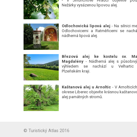
- V Jindřichově Hradci objevíte pod
Nežárky vysázenou lipovou alej.
Odlochovická lipová alej
- Na silnici me
Odlochovicemi a Ratměřicemi se nachá
nádherná lipová alej.
Březová alej ke kostelu sv. Ma
Magdalény
- Nádherná alej s působiv
výhledem se nachází u Velhartic
Plzeňském kraji.
Kaštanová alej u Arnoltic
- V Arnolticích
okrese Liberec objevíte krásnou kaštanov
alej památných stromů.
© Turistický Atlas 2016