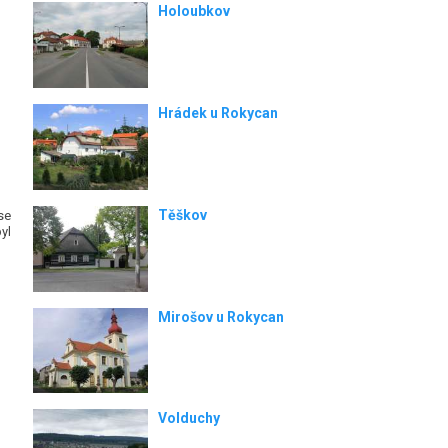
Holoubkov
Hrádek u Rokycan
Těškov
se
yl
Mirošov u Rokycan
Volduchy