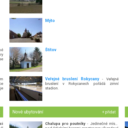
Mýto
Štítov
ké
ry
se
Veřejné bruslení Rokycany
ím
- Veřejné
ce
bruslení v Rokycanech pořádá zimní
je
stadion.
Nové ubytování
t
+ přidat
ci
Chalupa pro poutníky
- Jedinečné místo