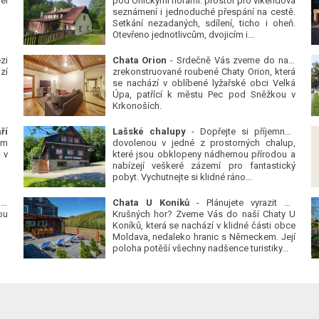
él
pod Orlickými horami: prostor pro víkendová
seznámení i jednoduché přespání na cestě.
Setkání nezadaných, sdílení, ticho i oheň.
Otevřeno jednotlivcům, dvojicím i...
zi
Chata Orion
- Srdečně Vás zveme do naší
zí
zrekonstruované roubené Chaty Orion, která
se nachází v oblíbené lyžařské obci Velká
Úpa, patřící k městu Pec pod Sněžkou v
Krkonoších.
ří
Lašské chalupy
- Dopřejte si příjemnou
ým
dovolenou v jedné z prostorných chalup,
 v
které jsou obklopeny nádhernou přírodou a
nabízejí veškeré zázemí pro fantastický
pobyt. Vychutnejte si klidné ráno...
 v
Chata U Koníků
- Plánujete vyrazit do
ou
Krušných hor? Zveme Vás do naší Chaty U
Koníků, která se nachází v klidné části obce
Moldava, nedaleko hranic s Německem. Její
poloha potěší všechny nadšence turistiky...