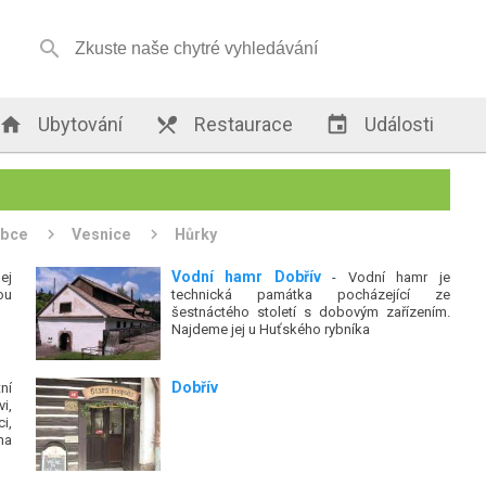


Ubytování

Restaurace

Události
bce
Vesnice
Hůrky
Vodní hamr Dobřív
ej
- Vodní hamr je
ou
technická památka pocházející ze
šestnáctého století s dobovým zařízením.
Najdeme jej u Huťského rybníka
Dobřív
ní
i,
i,
ha