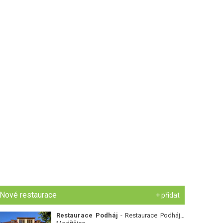
Nové restaurace
+ přidat
Restaurace Podháj
- Restaurace Podháj -