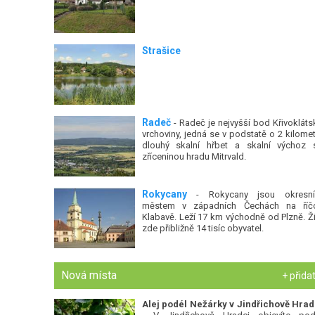
Strašice
Radeč
- Radeč je nejvyšší bod Křivokláts
vrchoviny, jedná se v podstatě o 2 kilomet
dlouhý skalní hřbet a skalní výchoz 
zříceninou hradu Mitrvald.
Rokycany
- Rokycany jsou okresn
městem v západních Čechách na říč
Klabavě. Leží 17 km východně od Plzně. Ži
zde přibližně 14 tisíc obyvatel.
Nová místa
+ přida
Alej podél Nežárky v Jindřichově Hrad