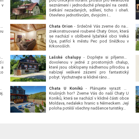
ým
pod Orlickými horami: prostor pro víkendová
 v
seznámení i jednoduché přespání na cestě.
Setkání nezadaných, sdílení, ticho i oheň.
Otevřeno jednotlivcům, dvojicím i...
 v
Chata Orion
- Srdečně Vás zveme do naší
ou
zrekonstruované roubené Chaty Orion, která
se nachází v oblíbené lyžařské obci Velká
Úpa, patřící k městu Pec pod Sněžkou v
Krkonoších.
Platanová alej u pivovaru v Protivíně
-
Lašské chalupy
- Dopřejte si příjemnou
 i
dovolenou v jedné z prostorných chalup,
 a
které jsou obklopeny nádhernou přírodou a
ko
nabízejí veškeré zázemí pro fantastický
pobyt. Vychutnejte si klidné ráno...
se
Chata U Koníků
- Plánujete vyrazit do
j.
Krušných hor? Zveme Vás do naší Chaty U
Koníků, která se nachází v klidné části obce
Moldava, nedaleko hranic s Německem. Její
poloha potěší všechny nadšence turistiky...