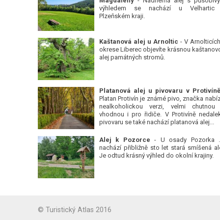
Magdalény
- Nádherná alej s působiv
výhledem se nachází u Velhartic
Plzeňském kraji.
Kaštanová alej u Arnoltic
- V Arnolticích
okrese Liberec objevíte krásnou kaštanov
alej památných stromů.
Platan Protivín je známé pivo, značka nabízí
nealkoholickou verzi, velmi chutnou
vhodnou i pro řidiče. V Protivíně nedale
pivovaru se také nachází platanová alej...
Alej k Pozorce
- U osady Pozorka 
nachází přibližně sto let stará smíšená ale
Je odtud krásný výhled do okolní krajiny.
© Turistický Atlas 2016