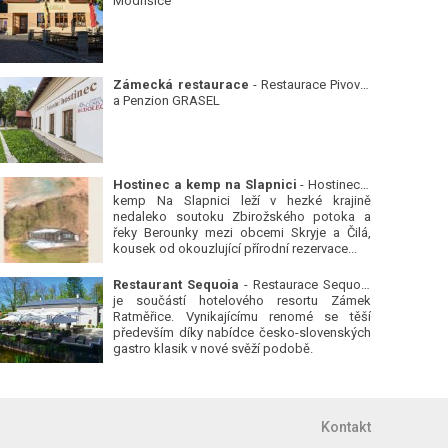
Modřišice
Zámecká restaurace
- Restaurace Pivovar
a Penzion GRASEL
Hostinec a kemp na Slapnici
- Hostinec a
kemp Na Slapnici leží v hezké krajině
nedaleko soutoku Zbirožského potoka a
řeky Berounky mezi obcemi Skryje a Čilá,
kousek od okouzlující přírodní rezervace...
Restaurant Sequoia
- Restaurace Sequoia
je součástí hotelového resortu Zámek
Ratměřice. Vynikajícímu renomé se těší
především díky nabídce česko-slovenských
gastro klasik v nové svěží podobě.
Kontakt