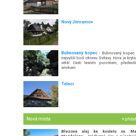
Nový Jimramov
Bubnovaný kopec
- Bubnovaný kopec 
nejvyšší bod okresu Svitavy. Hora je kryta
větší části lesním porostem, předevš
smrkem.
Telecí
Nová místa
+ přida
Březová alej ke kostelu sv. Ma