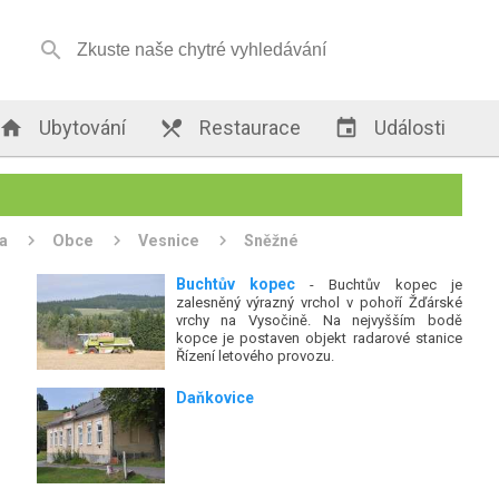


Ubytování

Restaurace

Události
a
Obce
Vesnice
Sněžné
Buchtův kopec
- Buchtův kopec je
zalesněný výrazný vrchol v pohoří Žďárské
vrchy na Vysočině. Na nejvyšším bodě
kopce je postaven objekt radarové stanice
Řízení letového provozu.
Daňkovice