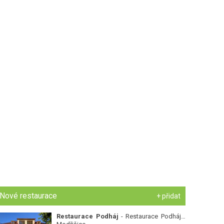
Nové restaurace
+ přidat
Restaurace Podháj
- Restaurace Podháj -