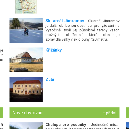
Ski areál Jimramov
- Skiareál Jimramov
je další oblíbenou destinací pro lyžování na
Vysočině, tvoří jej působivé terény všech
možných obtížností, které obsluhuje
zpravidla velký vlek dlouhý 420 metrů.
Křižánky
je
 z
ím
Zubří
Nové ubytování
t
+ přidat
ří
Chalupa pro poutníky
- Jedinečné místo