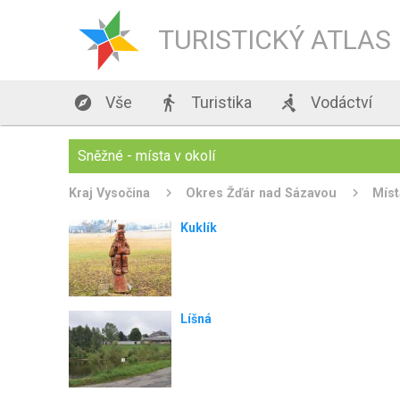
TURISTICKÝ ATLAS

Vše

Turistika

Vodáctví
Sněžné - místa v okolí
Kraj Vysočina
Okres Žďár nad Sázavou
Míst
Kuklík
Líšná